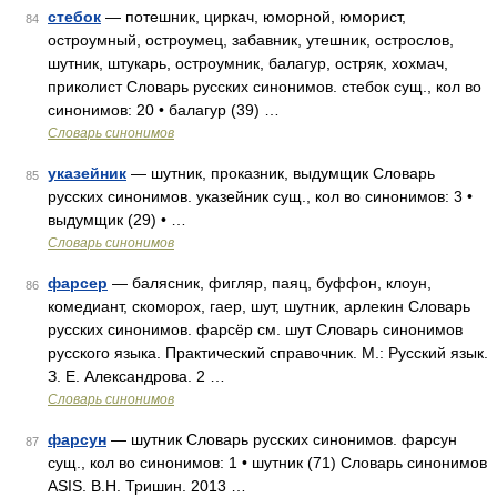
стебок
— потешник, циркач, юморной, юморист,
84
остроумный, остроумец, забавник, утешник, острослов,
шутник, штукарь, остроумник, балагур, остряк, хохмач,
приколист Словарь русских синонимов. стебок сущ., кол во
синонимов: 20 • балагур (39) …
Словарь синонимов
указейник
— шутник, проказник, выдумщик Словарь
85
русских синонимов. указейник сущ., кол во синонимов: 3 •
выдумщик (29) • …
Словарь синонимов
фарсер
— балясник, фигляр, паяц, буффон, клоун,
86
комедиант, скоморох, гаер, шут, шутник, арлекин Словарь
русских синонимов. фарсёр см. шут Словарь синонимов
русского языка. Практический справочник. М.: Русский язык.
З. Е. Александрова. 2 …
Словарь синонимов
фарсун
— шутник Словарь русских синонимов. фарсун
87
сущ., кол во синонимов: 1 • шутник (71) Словарь синонимов
ASIS. В.Н. Тришин. 2013 …