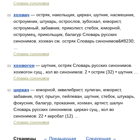
Словарь синонимов
хохмач
— остряк, накольщик, циркач, шутник, насмешник,
88
остроумник, штукарь, острослов, зубоскал, юморист,
остроумный, забавник, приколист, стебок, юморной,
остроумец, прикольщик, балагур Словарь русских
синонимов. хохмач см. остряк Словарь синонимов&#8230;
…
Словарь синонимов
хохмогон
— шутник, остряк Словарь русских синонимов.
89
хохмогон сущ., кол во синонимов: 2 • остряк (32) • шутник …
Словарь синонимов
циркач
— юморной, эквилибрист, хулиган, юморист,
90
забавник, плут, прыгун, пейлеван, шутник, стебок, штукарь,
фокусник, балагур, проказник, хохмач, артист, шалун
Словарь русских синонимов. циркач сущ., кол во
синонимов: 22 • акробат (12) …
Словарь синонимов
Страницы
←
Предыдущая
Следующая
→