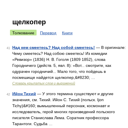
щелкопер
Толкование
Перевод
Книги
Над кем смеетесь? Над собой смеетесь!
— В оригинале:
41
Чему смеетесь? Над собою смеетесь! Из комедии
«Ревизор» (1836) Н. В. Гоголя (1809 1852), слова
Городничего (действ. 5, явл. 8): «Вот... смотрите, как
одурачен городничий... Мало того, что пойдешь в
посмешище найдется щелкопер,&#8230; …
Словарь крылатых слов и выражений
Ийон Тихий
— У этого термина существуют и другие
42
значения, см. Тихий. Ийон С. Тихий (польск. Ijon
Tichy)&#160; вымышленный персонаж, космонавт и
исследователь, герой многих произведений польского
писателя Станислава Лема. Соратник профессора
Тарантоги. Судьба …