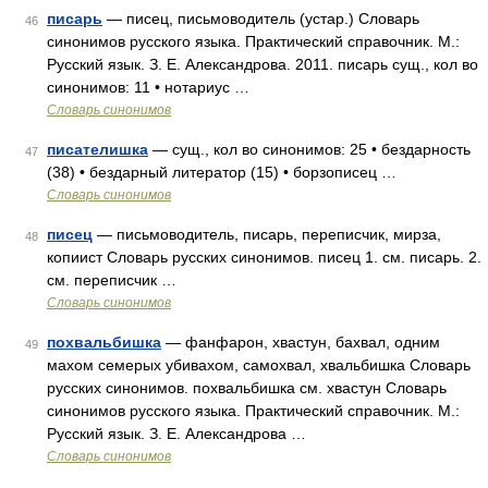
писарь
— писец, письмоводитель (устар.) Словарь
46
синонимов русского языка. Практический справочник. М.:
Русский язык. З. Е. Александрова. 2011. писарь сущ., кол во
синонимов: 11 • нотариус …
Словарь синонимов
писателишка
— сущ., кол во синонимов: 25 • бездарность
47
(38) • бездарный литератор (15) • борзописец …
Словарь синонимов
писец
— письмоводитель, писарь, переписчик, мирза,
48
копиист Словарь русских синонимов. писец 1. см. писарь. 2.
см. переписчик …
Словарь синонимов
похвальбишка
— фанфарон, хвастун, бахвал, одним
49
махом семерых убивахом, самохвал, хвальбишка Словарь
русских синонимов. похвальбишка см. хвастун Словарь
синонимов русского языка. Практический справочник. М.:
Русский язык. З. Е. Александрова …
Словарь синонимов