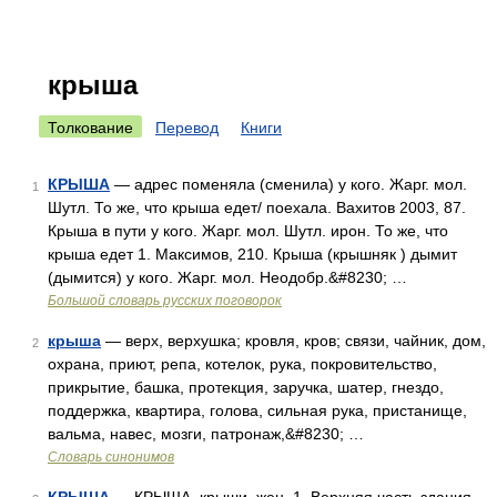
крыша
Толкование
Перевод
Книги
КРЫША
— адрес поменяла (сменила) у кого. Жарг. мол.
1
Шутл. То же, что крыша едет/ поехала. Вахитов 2003, 87.
Крыша в пути у кого. Жарг. мол. Шутл. ирон. То же, что
крыша едет 1. Максимов, 210. Крыша (крышняк ) дымит
(дымится) у кого. Жарг. мол. Неодобр.&#8230; …
Большой словарь русских поговорок
крыша
— верх, верхушка; кровля, кров; связи, чайник, дом,
2
охрана, приют, репа, котелок, рука, покровительство,
прикрытие, башка, протекция, заручка, шатер, гнездо,
поддержка, квартира, голова, сильная рука, пристанище,
вальма, навес, мозги, патронаж,&#8230; …
Словарь синонимов