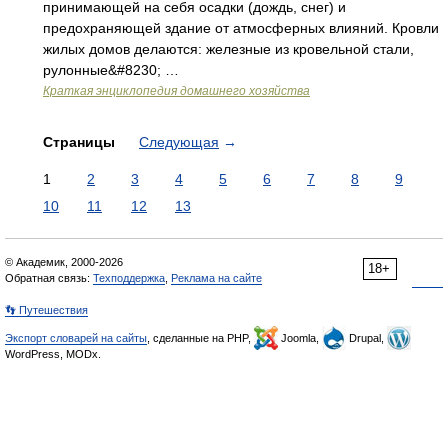
принимающей на себя осадки (дождь, снег) и
предохраняющей здание от атмосферных влияний. Кровли
жилых домов делаются: железные из кровельной стали,
рулонные&#8230; …
Краткая энциклопедия домашнего хозяйства
Страницы
Следующая
→
1
2
3
4
5
6
7
8
9
10
11
12
13
© Академик, 2000-2026
18+
Обратная связь:
Техподдержка
,
Реклама на сайте
👣 Путешествия
Экспорт словарей на сайты
, сделанные на PHP,
Joomla,
Drupal,
WordPress, MODx.