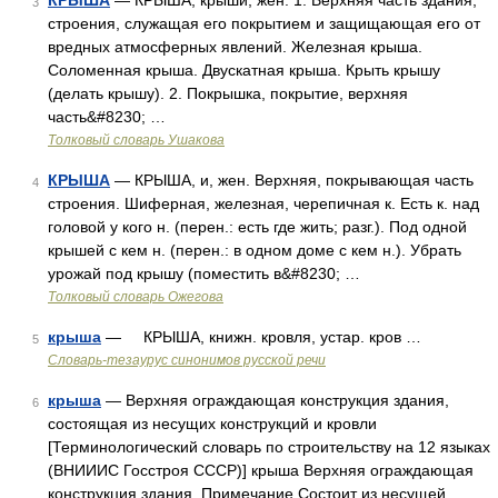
КРЫША
— КРЫША, крыши, жен. 1. Верхняя часть здания,
3
строения, служащая его покрытием и защищающая его от
вредных атмосферных явлений. Железная крыша.
Соломенная крыша. Двускатная крыша. Крыть крышу
(делать крышу). 2. Покрышка, покрытие, верхняя
часть&#8230; …
Толковый словарь Ушакова
КРЫША
— КРЫША, и, жен. Верхняя, покрывающая часть
4
строения. Шиферная, железная, черепичная к. Есть к. над
головой у кого н. (перен.: есть где жить; разг.). Под одной
крышей с кем н. (перен.: в одном доме с кем н.). Убрать
урожай под крышу (поместить в&#8230; …
Толковый словарь Ожегова
крыша
— КРЫША, книжн. кровля, устар. кров …
5
Словарь-тезаурус синонимов русской речи
крыша
— Верхняя ограждающая конструкция здания,
6
состоящая из несущих конструкций и кровли
[Терминологический словарь по строительству на 12 языках
(ВНИИИС Госстроя СССР)] крыша Верхняя ограждающая
конструкция здания. Примечание Состоит из несущей