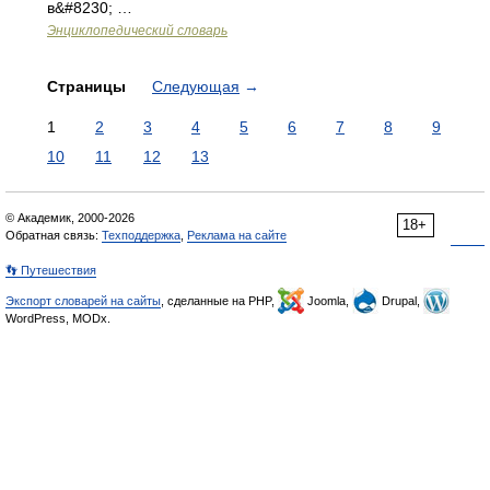
в&#8230; …
Энциклопедический словарь
Страницы
Следующая
→
1
2
3
4
5
6
7
8
9
10
11
12
13
© Академик, 2000-2026
18+
Обратная связь:
Техподдержка
,
Реклама на сайте
👣 Путешествия
Экспорт словарей на сайты
, сделанные на PHP,
Joomla,
Drupal,
WordPress, MODx.