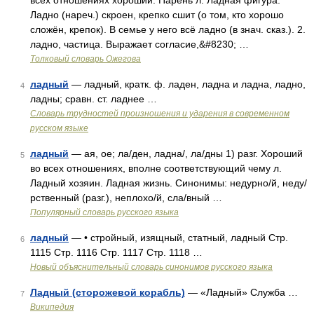
всех отношениях хороший. Парень л. Ладная фигура.
Ладно (нареч.) скроен, крепко сшит (о том, кто хорошо
сложён, крепок). В семье у него всё ладно (в знач. сказ.). 2.
ладно, частица. Выражает согласие,&#8230; …
Толковый словарь Ожегова
ладный
— ладный, кратк. ф. ладен, ладна и ладна, ладно,
4
ладны; сравн. ст. ладнее …
Словарь трудностей произношения и ударения в современном
русском языке
ладный
— ая, ое; ла/ден, ладна/, ла/дны 1) разг. Хороший
5
во всех отношениях, вполне соответствующий чему л.
Ладный хозяин. Ладная жизнь. Синонимы: недурно/й, неду/
рственный (разг.), неплохо/й, сла/вный …
Популярный словарь русского языка
ладный
— • стройный, изящный, статный, ладный Стр.
6
1115 Стр. 1116 Стр. 1117 Стр. 1118 …
Новый объяснительный словарь синонимов русского языка
Ладный (сторожевой корабль)
— «Ладный» Служба …
7
Википедия