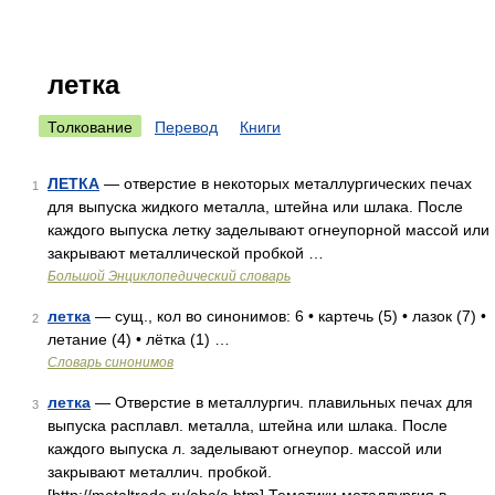
летка
Толкование
Перевод
Книги
ЛЕТКА
— отверстие в некоторых металлургических печах
1
для выпуска жидкого металла, штейна или шлака. После
каждого выпуска летку заделывают огнеупорной массой или
закрывают металлической пробкой …
Большой Энциклопедический словарь
летка
— сущ., кол во синонимов: 6 • картечь (5) • лазок (7) •
2
летание (4) • лётка (1) …
Словарь синонимов
летка
— Отверстие в металлургич. плавильных печах для
3
выпуска расплавл. металла, штейна или шлака. После
каждого выпуска л. заделывают огнеупор. массой или
закрывают металлич. пробкой.