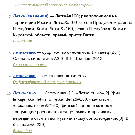
Энциклопедический словарь по металлургии
Летка (значения)
— Летка&#160; ряд топонимов на
7
территории России. Летка&#160; село в Прилузском районе
Республике Коми. Летка&#160; река в Республике Коми и
Кировской области, правый приток Вятки …
Википедия
летка-енка
— сущ., кол во синонимов: 1 • танец (264)
8
Словарь синонимов ASIS. В.Н. Тришин. 2013 …
Словарь синонимов
летка-енка
— летка енка, летки енки …
9
Орфографический словарь-справочник
Летка-енка
— «Летка енка»[1], «Летка енька»[2] (фин.
10
letkajenkka, letkis, от letkahdella&#160; «качаться»,
«покачиваться»)&#160; финский танец, в котором
танцующие располагаются цепочкой и прыжками
передвигаются в такт музыкальному сопровождению[3]. В
бывшем&#8230; …
Википедия