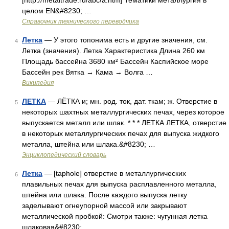
[http://metaltrade.ru/abc/a.htm] Тематики металлургия в
целом EN&#8230; …
Справочник технического переводчика
Летка
— У этого топонима есть и другие значения, см.
4
Летка (значения). Летка Характеристика Длина 260 км
Площадь бассейна 3680 км² Бассейн Каспийское море
Бассейн рек Вятка → Кама → Волга …
Википедия
ЛЕТКА
— ЛЁТКА и; мн. род. ток, дат. ткам; ж. Отверстие в
5
некоторых шахтных металлургических печах, через которое
выпускается металл или шлак. * * * ЛЕТКА ЛЕТКА, отверстие
в некоторых металлургических печах для выпуска жидкого
металла, штейна или шлака.&#8230; …
Энциклопедический словарь
Летка
— [taphole] отверстие в металлургических
6
плавильных печах для выпуска расплавленного металла,
штейна или шлака. После каждого выпуска летку
заделывают огнеупорной массой или закрывают
металлической пробкой: Смотри также: чугунная летка
шлаковая&#8230; …