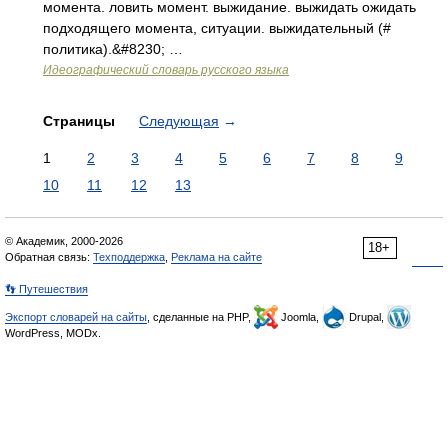
момента. ловить момент. выжидание. выжидать ожидать
подходящего момента, ситуации. выжидательный (#
политика).&#8230; …
Идеографический словарь русского языка
Страницы
Следующая
→
1
2
3
4
5
6
7
8
9
10
11
12
13
© Академик, 2000-2026
18+
Обратная связь:
Техподдержка
,
Реклама на сайте
👣 Путешествия
Экспорт словарей на сайты
, сделанные на PHP,
Joomla,
Drupal,
WordPress, MODx.