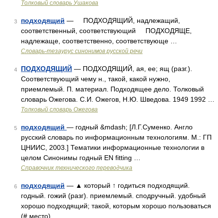
Толковый словарь Ушакова
подходящий
— ПОДХОДЯЩИЙ, надлежащий,
3
соответственный, соответствующий ПОДХОДЯЩЕ,
надлежаще, соответственно, соответствующе …
Словарь-тезаурус синонимов русской речи
ПОДХОДЯЩИЙ
— ПОДХОДЯЩИЙ, ая, ее; ящ (разг.).
4
Соответствующий чему н., такой, какой нужно,
приемлемый. П. материал. Подходящее дело. Толковый
словарь Ожегова. С.И. Ожегов, Н.Ю. Шведова. 1949 1992 …
Толковый словарь Ожегова
подходящий
— годный &mdash; [Л.Г.Суменко. Англо
5
русский словарь по информационным технологиям. М.: ГП
ЦНИИС, 2003.] Тематики информационные технологии в
целом Синонимы годный EN fitting …
Справочник технического переводчика
подходящий
— ▲ который ↑ годиться подходящий.
6
годный. гожий (разг). приемлемый. сподручный. удобный
хорошо подходящий; такой, которым хорошо пользоваться
(# место) …