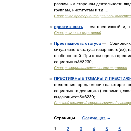
различным сторонам деятельности лю
группам, институтам и т.д …
Словарь по профориентации и психологиче
престижность
— см. престижный; и; 
8
Словарь многих выражений
Престижность статуса
— Социопсихол
9
ситуативного статуса говорящего(их), 
особенностей. При этом оценка прести
социальных&#8230; …
Словарь социолингвистических терминов
ПРЕСТИЖНЫЕ ТОВАРЫ И ПРЕСТИЖ
10
положения, предложение на которые не
социального дефицита (например, эко
выдающиеся&#8230; …
Большой толковый социологический словар
Страницы
Следующая
→
1
2
3
4
5
6