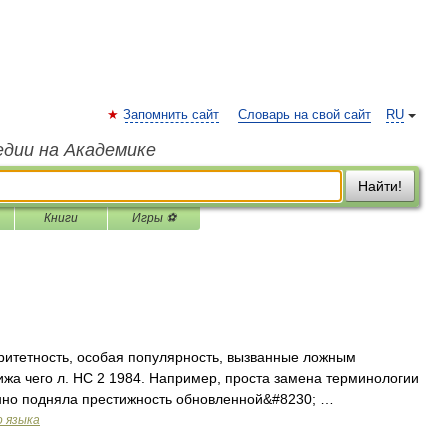
Запомнить сайт
Словарь на свой сайт
RU
едии на Академике
Найти!
Книги
Игры ⚽
торитетность, особая популярность, вызванные ложным
жа чего л. НС 2 1984. Например, проста замена терминологии
анно подняла престижность обновленной&#8230; …
о языка