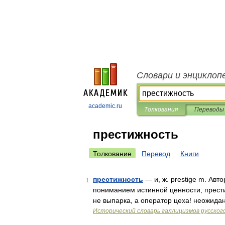
Словари и энциклоп
academic.ru
Толкования
Переводы
престижность
Толкование
Перевод
Книги
престижность
— и, ж. prestige m. Ав
1
пониманием истинной ценности, прести
не выпарка, а оператор цеха! неожид
Исторический словарь галлицизмов русског