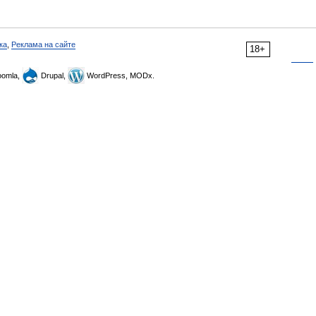
ка
,
Реклама на сайте
18+
omla,
Drupal,
WordPress, MODx.