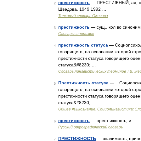
престижность
— ПРЕСТИЖНЫЙ, ая, ое; 
2
Шведова. 1949 1992 …
Толковый словарь Ожегова
престижность
— сущ., кол во синонимо
3
Словарь синонимов
престижность статуса
— Социопсихоло
4
говорящего, на основании которой стро
престижности статуса говорящего оцен
статуса&#8230; …
Словарь лингвистических терминов Т.В. Же
Престижность статуса
— Социопсихол
5
говорящего, на основании которой стро
престижности статуса говорящего оцен
статуса&#8230; …
Общее языкознание. Социолингвистика: Сло
престижность
— прест ижность, и …
6
Русский орфографический словарь
ПРЕСТИЖНОСТЬ
— значимость, привл
7