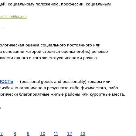
дей: социальному положению, профессии, социальным
ской поддержке
ж …
огическая оценка социального постоянного или
на основании которой строится оценка его(их) речевых
жности одного и того же статуса членами разных
НОСТЬ
— (positional goods and positionality) товары или
избежно ограничено в результате либо физического, либо
логически благоприятные жилые районы или курортные места,
ь
7
8
9
10
11
12
13