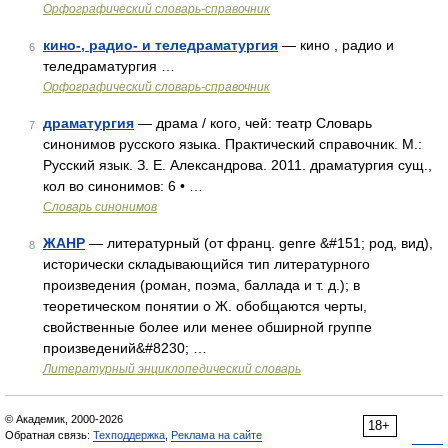
Орфографический словарь-справочник
кино-, радио- и теледраматургия
— кино , радио и
6
теледраматургия …
Орфографический словарь-справочник
драматургия
— драма / кого, чей: театр Словарь
7
синонимов русского языка. Практический справочник. М.:
Русский язык. З. Е. Александрова. 2011. драматургия сущ.,
кол во синонимов: 6 • …
Словарь синонимов
ЖАНР
— литературный (от франц. genre &#151; род, вид),
8
исторически складывающийся тип литературного
произведения (роман, поэма, баллада и т. д.); в
теоретическом понятии о Ж. обобщаются черты,
свойственные более или менее обширной группе
произведений&#8230; …
Литературный энциклопедический словарь
© Академик, 2000-2026
18+
Обратная связь:
Техподдержка
,
Реклама на сайте