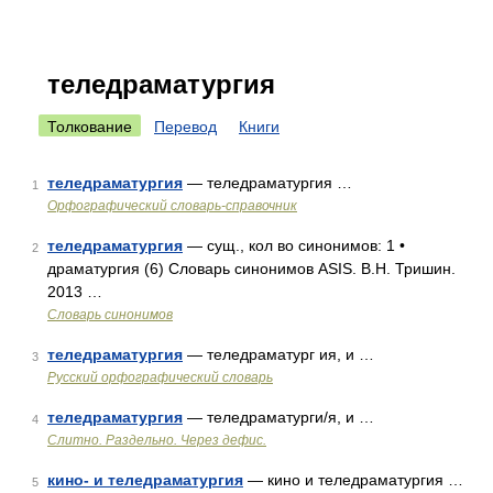
теледраматургия
Толкование
Перевод
Книги
теледраматургия
— теледраматургия …
1
Орфографический словарь-справочник
теледраматургия
— сущ., кол во синонимов: 1 •
2
драматургия (6) Словарь синонимов ASIS. В.Н. Тришин.
2013 …
Словарь синонимов
теледраматургия
— теледраматург ия, и …
3
Русский орфографический словарь
теледраматургия
— теледраматурги/я, и …
4
Слитно. Раздельно. Через дефис.
кино- и теледраматургия
— кино и теледраматургия …
5