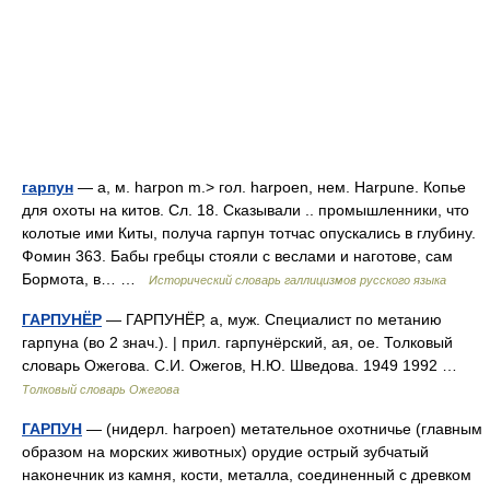
гарпун
— а, м. harpon m.> гол. harpoen, нем. Harpune. Копье
для охоты на китов. Сл. 18. Сказывали .. промышленники, что
колотые ими Киты, получа гарпун тотчас опускались в глубину.
Фомин 363. Бабы гребцы стояли с веслами и наготове, сам
Бормота, в… …
Исторический словарь галлицизмов русского языка
ГАРПУНЁР
— ГАРПУНЁР, а, муж. Специалист по метанию
гарпуна (во 2 знач.). | прил. гарпунёрский, ая, ое. Толковый
словарь Ожегова. С.И. Ожегов, Н.Ю. Шведова. 1949 1992 …
Толковый словарь Ожегова
ГАРПУН
— (нидерл. harpoen) метательное охотничье (главным
образом на морских животных) орудие острый зубчатый
наконечник из камня, кости, металла, соединенный с древком