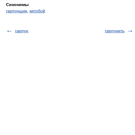
Синонимы
:
гарпунщик
,
китобой
гарпун
гарпунить