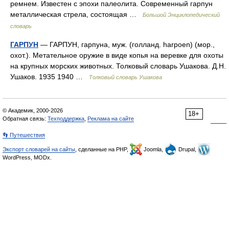
ремнем. Известен с эпохи палеолита. Современный гарпун
металлическая стрела, состоящая …
Большой Энциклопедический
словарь
ГАРПУН
— ГАРПУН, гарпуна, муж. (голланд. harpoen) (мор.,
охот.). Метательное оружие в виде копья на веревке для охоты
на крупных морских животных. Толковый словарь Ушакова. Д.Н.
Ушаков. 1935 1940 …
Толковый словарь Ушакова
© Академик, 2000-2026
18+
Обратная связь:
Техподдержка
,
Реклама на сайте
👣 Путешествия
Экспорт словарей на сайты
, сделанные на PHP,
Joomla,
Drupal,
WordPress, MODx.