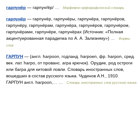
гарпунёр
— гарпун/ёр/ …
Морфемно-орфографический словарь
гарпунёр
— гарпунёр, гарпунёры, гарпунёра, гарпунёров,
гарпунёру, гарпунёрам, гарпунёра, гарпунёров, гарпунёром,
гарпунёрами, гарпунёре, гарпунёрах (Источник: «Полная
акцентуированная парадигма по А. А. Зализняку») …
Формы
слов
ГАРПУН
— (англ. harpoon, годланд. harpoen, фр. harpon, сред.
век. лат. harpo, от прованс. arpa крючок). Орудие, род остроги
или багра для китовой ловли. Словарь иностранных слов,
вошедших в состав русского языка. Чудинов А.Н., 1910.
ГАРПУН англ. harpoon,… …
Словарь иностранных слов русского языка