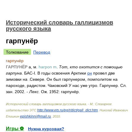
Исторический словарь галлицизмов
русского языка
гарпунёр
Толкование
Перевод
гарпунёр
ГАРПУНЁР
а, м.
harpon m
.
Тот, кто охотится с помощью
гарпуна
. БАС-I. В годы освоения Арктики
он
провел две
зимовки на .Севере. Он был гарпунером, помполитом на
пароходе, радистом. Чаковский У нас уже утро. Гарпунер. Сл.
зан. 2002. -
Лекс.
Ож. 1952: гарпунёр.
Исторический словарь галлицизмов русского языка. - М.: Словарное
http://www.ets.ru/pg/r/dict/gall_dict.htm
издательство ЭТС
.
Николай Иванович
epishkinni@mail.ru
Епишкин
.
2010
.
Игры ⚽
Нужна курсовая?