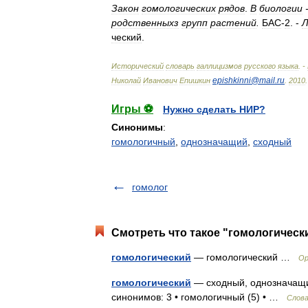
Закон
гомологических
рядов
.
В
биологии
родственныхз
групп
растений
.
БАС
-
2
. -
Л
ческий
.
Исторический
словарь
галлицизмов
русского
языка
. -
epishkinni
@
mail
.
ru
Николай
Иванович
Епишкин
.
2010
.
Игры ⚽
Нужно сделать НИР?
Синонимы
:
гомологичный
,
однозначащий
,
сходный
гомолог
Смотреть что такое "гомологически
гомологический
— гомологический …
Ор
гомологический
— сходный, однозначащий
синонимов: 3 • гомологичный (5) • …
Слова