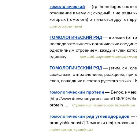
гомологический
— (гр. homologos соотв
отношение к чему л.; сходный; г ие ряды 
которых (гомологи) отличаются друг от 
слов русского языка
ГОМОЛОГИЧЕСКИЙ РЯД
— в химии (от г
последовательность органических соедин
однотипным строением, каждый член котор
единицу… …
Большой Энциклопедический слова
ГОМОЛОГИЧЕСКИЙ РЯД
— (этим. см. сле
свойствам, отправлениям, реакциям, прич
слов, вошедших в состав русского языка.
гомологический протеин
— Белок, имеющ
[http://www.dunwoodypress.com/148/PDF/Bi
protein …
Справочник технического переводчика
гомологический ряд углеводородов
— —
promyishlennosti/] Тематики нефтегазова
технического переводчика