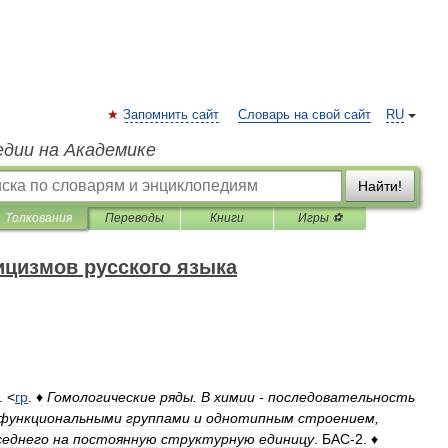
Запомнить сайт
Словарь на свой сайт
RU
едии на Академике
Найти!
Толкования
Переводы
Книги
Игры ⚽
ицизмов русского языка
. <
гр
.
♦
Гомологические
ряды
.
В
химии
-
последовательность
функциональными
группами
и
однотипным
строением
,
седнего
на
постоянную
структурную
единицу
.
БАС
-
2
.
♦