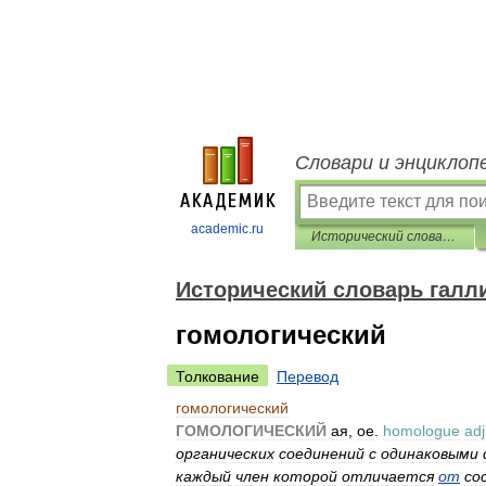
Словари и энциклоп
academic.ru
Исторический словарь галлицизмов русского языка
Исторический словарь галл
гомологический
Толкование
Перевод
гомологический
ГОМОЛОГИЧЕСКИЙ
ая
,
ое
.
homologue
adj
органических
соединений
с
одинаковыми
каждый
член
которой
отличается
от
со