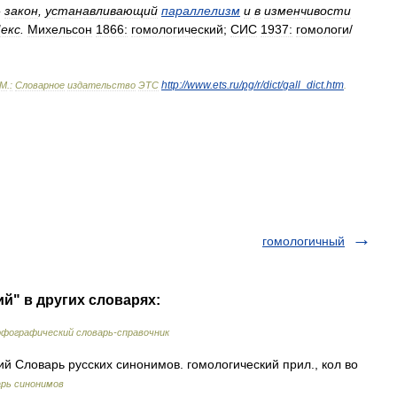
-
закон
,
устанавливающий
параллелизм
и
в
изменчивости
екс
.
Михельсон
1866:
гомологический
;
СИС
1937:
гомолог
и
/
http:
//
www
.
ets
.
ru
/
pg
/
r
/
dict
/
gall
_
dict
.
htm
М
.
:
Словарное
издательство
ЭТС
.
гомологичный
й" в других словарях:
фографический словарь-справочник
 Словарь русских синонимов. гомологический прил., кол во
рь синонимов