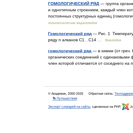
ГОМОЛОГИЧЕСКИЙ РЯД
— группа органи
и однотипным строением, каждый член кото
постоянных структурных единиц (гомолог
политехническая энциклопедия
Гомологический ряд
— Рис. 1 Температур
ряду n алканов C1…C14 …
Википедия
гомологический ряд
— в химии (от греч.
органических соединений с одинаковыми 
член которой отличается от соседнего н
© Академик, 2000-2026
Обратная связь:
Техподдерж
👣 Путешествия
Экспорт словарей на сайты
, сделанные на PHP,
Jo