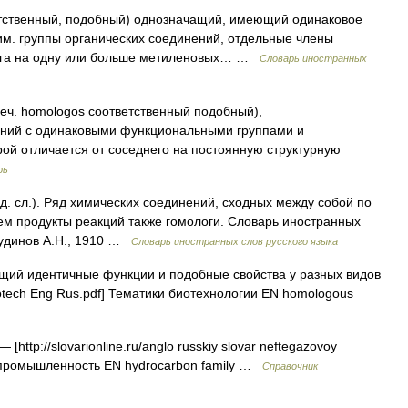
етственный, подобный) однозначащий, имеющий одинаковое
хим. группы органических соединений, отдельные члены
друга на одну или больше метиленовых… …
Словарь иностранных
реч. homologos соответственный подобный),
ений с одинаковыми функциональными группами и
ой отличается от соседнего на постоянную структурную
рь
д. сл.). Ряд химических соединений, сходных между собой по
ем продукты реакций также гомологи. Словарь иностранных
 Чудинов А.Н., 1910 …
Словарь иностранных слов русского языка
ий идентичные функции и подобные свойства у разных видов
otech Eng Rus.pdf] Тематики биотехнологии EN homologous
 [http://slovarionline.ru/anglo russkiy slovar neftegazovoy
я промышленность EN hydrocarbon family …
Справочник