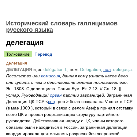
Исторический словарь галлицизмов
русского языка
делегация
Толкование
Перевод
делегация
ДЕЛЕГАЦИЯ
и, ж.
délégation f
., нем.
Delegation
,
пол
.
delegacja
.
Посольство или
комиссия
, данная кому узнать какое дело
или судить о чем и действовать именем пославшего его
.
Ян. 1803. С делегациею. Панин Бум. Ек. 2 13. // Сл. 18. ||
устар. Руководящий
орган
партии заграницей
. Заграничная
Делегация ЦК ПСР <
соц
.-рев.> была создана на V совете ПСР
(в мае 1909 ), который в связи с делом Азефа принял отставку
всего ЦК и провел реорганизацию структуру партийного
руководства. Действовавшая наряду с ЦК, члены которого
обязаны были находиться в России, заграничная делегация
координировала деятельность разросшейся эсеровской