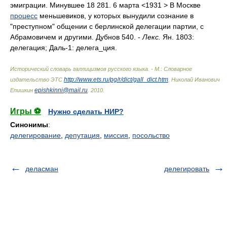
эмиграции. Минувшее 18 281. 6 марта <1931 > В Москве
процесс
меньшевиков, у которых вынудили сознание в
"преступном" общении с берлинской делегации партии, с
Абрамовичем и другими. Дубнов 540. -
Лекс.
Ян. 1803:
делегация; Даль-1: делега_ция.
Исторический словарь галлицизмов русского языка. - М.: Словарное
http://www.ets.ru/pg/r/dict/gall_dict.htm
издательство ЭТС
.
Николай Иванович
epishkinni@mail.ru
Епишкин
.
2010
.
Игры ⚽
Нужно сделать НИР?
Синонимы
:
делегирование
,
депутация
,
миссия
,
посольство
деласман
делегировать