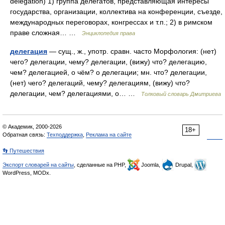
delegation) 1) группа делегатов, представляющая интересы
государства, организации, коллектива на конференции, съезде,
международных переговорах, конгрессах и т.п.; 2) в римском
праве сложная… …
Энциклопедия права
делегация
— сущ., ж., употр. сравн. часто Морфология: (нет)
чего? делегации, чему? делегации, (вижу) что? делегацию,
чем? делегацией, о чём? о делегации; мн. что? делегации,
(нет) чего? делегаций, чему? делегациям, (вижу) что?
делегации, чем? делегациями, о… …
Толковый словарь Дмитриева
© Академик, 2000-2026
18+
Обратная связь:
Техподдержка
,
Реклама на сайте
👣 Путешествия
Экспорт словарей на сайты
, сделанные на PHP,
Joomla,
Drupal,
WordPress, MODx.