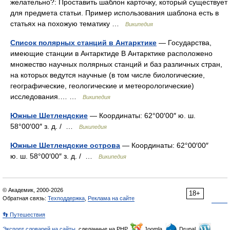
желательно?: Проставить шаблон карточку, который существует
для предмета статьи. Пример использования шаблона есть в
статьях на похожую тематику …
Википедия
Список полярных станций в Антарктике
— Государства,
имеющие станции в Антарктиде В Антарктике расположено
множество научных полярных станций и баз различных стран,
на которых ведутся научные (в том числе биологические,
географические, геологические и метеорологические)
исследования.… …
Википедия
Южные Шетлендские
— Координаты: 62°00′00″ ю. ш.
58°00′00″ з. д. / …
Википедия
Южные Шетлендские острова
— Координаты: 62°00′00″
ю. ш. 58°00′00″ з. д. / …
Википедия
© Академик, 2000-2026
18+
Обратная связь:
Техподдержка
,
Реклама на сайте
👣 Путешествия
Экспорт словарей на сайты
, сделанные на PHP,
Joomla,
Drupal,