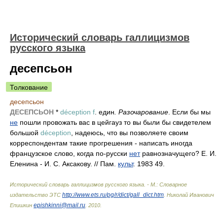
Исторический словарь галлицизмов
русского языка
десепсьон
Толкование
десепсьон
ДЕСЕПСЬОН
*
déception f
. един
. Разочарование
. Если бы мы
не
пошли провожать вас в цейгауз то вы были бы свидетелем
большой
déception
, надеюсь, что вы позволяете своим
корреспондентам такие прогрешения - написать иногда
французское слово, когда по-русски
нет
равнозначущего? Е. И.
Еленина - И. С. Аксакову. // Пам.
культ
. 1983 49.
Исторический словарь галлицизмов русского языка. - М.: Словарное
http://www.ets.ru/pg/r/dict/gall_dict.htm
издательство ЭТС
.
Николай Иванович
epishkinni@mail.ru
Епишкин
.
2010
.