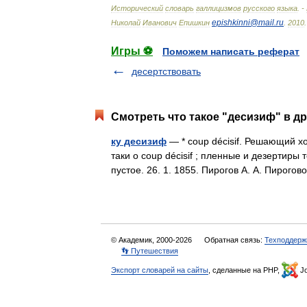
Исторический
словарь
галлицизмов
русского
языка
. -
epishkinni
@
mail
.
ru
Николай
Иванович
Епишкин
.
2010
.
Игры ⚽
Поможем написать реферат
десертствовать
Смотреть что такое "десизиф" в др
ку десизиф
— * coup décisif. Решающий хо
таки о coup décisif ; пленные и дезертиры
пустое. 26. 1. 1855. Пирогов А. А. Пиро
© Академик, 2000-2026
Обратная связь:
Техподдерж
👣 Путешествия
Экспорт словарей на сайты
, сделанные на PHP,
Jo