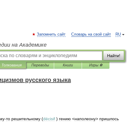
Запомнить сайт
Словарь на свой сайт
RU
едии на Академике
Найти!
Толкования
Переводы
Книги
Игры ⚽
ицизмов русского языка
му
-
то
решительному
(
décisif
)
гению
<
наполеону
>
пришлось