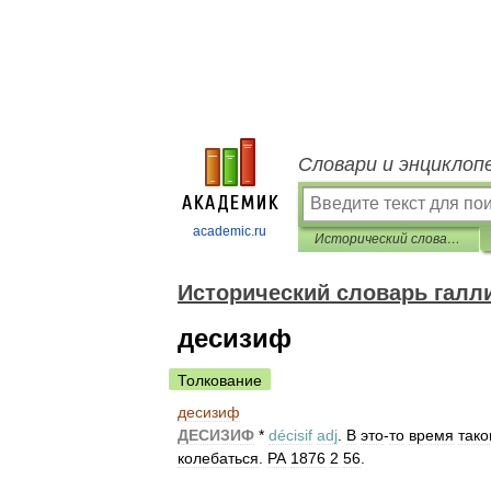
Словари и энциклоп
academic.ru
Исторический словарь галлицизмов русского языка
Исторический словарь галл
десизиф
Толкование
десизиф
ДЕСИЗИФ
*
décisif
adj
.
В
это
-
то
время
тако
колебаться
.
РА
1876
2
56
.