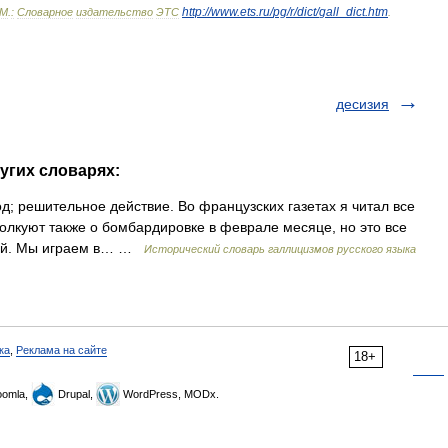
http:
//
www
.
ets
.
ru
/
pg
/
r
/
dict
/
gall
_
dict
.
htm
М
.
:
Словарное
издательство
ЭТС
.
десизия
угих словарях:
д; решительное действие. Во французских газетах я читал все
 толкуют также о бомбардировке в феврале месяце, но это все
говой. Мы играем в… …
Исторический словарь галлицизмов русского языка
ка
,
Реклама на сайте
18+
omla,
Drupal,
WordPress, MODx.