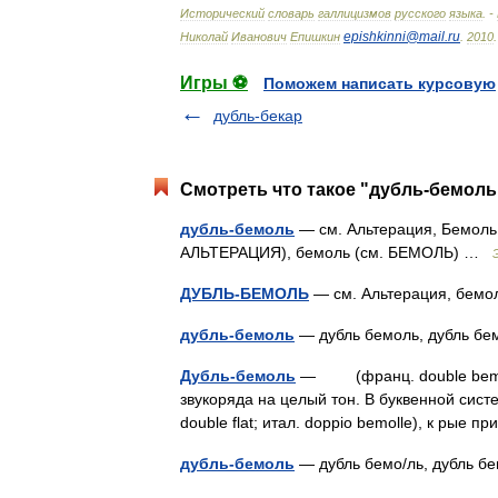
Исторический
словарь
галлицизмов
русского
языка
. -
epishkinni
@
mail
.
ru
Николай
Иванович
Епишкин
.
2010
.
Игры ⚽
Поможем написать курсовую
дубль-бекар
Смотреть что такое "дубль-бемоль
дубль-бемоль
— см. Альтерация, Бемоль
АЛЬТЕРАЦИЯ), бемоль (см. БЕМОЛЬ) …
ДУБЛЬ-БЕМОЛЬ
— см. Альтерация, бе
дубль-бемоль
— дубль бемоль, дубль 
Дубль-бемоль
— (франц. double bemol д
звукоряда на целый тон. B буквенной систе
double flat; итал. doppio bemolle), к рые
дубль-бемоль
— дубль бемо/ль, дубль 