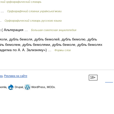
ский орфографический словарь
ду …
Орфографічний словник української мови
я …
Орфографический словарь русского языка
 ( Альтерация …
Большая советская энциклопедия
оли, дубль бемоля, дубль бемолей, дубль бемолю, дубль
бль бемолем, дубль бемолями, дубль бемоле, дубль бемолях
радигма по А. А. Зализняку») …
Формы слов
ка
,
Реклама на сайте
18+
omla,
Drupal,
WordPress, MODx.