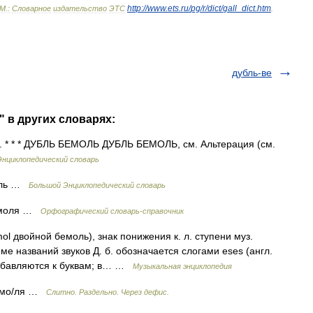
http:
//
www
.
ets
.
ru
/
pg
/
r
/
dict
/
gall
_
dict
.
htm
М
.
:
Словарное
издательство
ЭТС
.
дубль-ве
" в других словарях:
. * * * ДУБЛЬ БЕМОЛЬ ДУБЛЬ БЕМОЛЬ, см. Альтерация (см.
Энциклопедический словарь
моль …
Большой Энциклопедический словарь
бемоля …
Орфографический словарь-справочник
войной бемоль), знак понижения к. л. ступени муз.
ме названий звуков Д. б. обозначается слогами eses (англ.
 прибавляются к буквам; в… …
Музыкальная энциклопедия
бемо/ля …
Слитно. Раздельно. Через дефис.