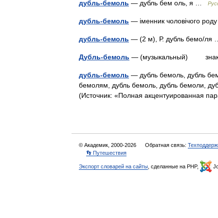
дубль-бемоль
— дубль бем оль, я …
Рус
дубль-бемоль
— іменник чоловічого ро
дубль-бемоль
— (2 м), Р. дубль бемо/л
Дубль-бемоль
— (музыкальный) знак
дубль-бемоль
— дубль бемоль, дубль бем
бемолям, дубль бемоль, дубль бемоли, ду
(Источник: «Полная акцентуированная па
© Академик, 2000-2026
Обратная связь:
Техподдерж
👣 Путешествия
Экспорт словарей на сайты
, сделанные на PHP,
Jo