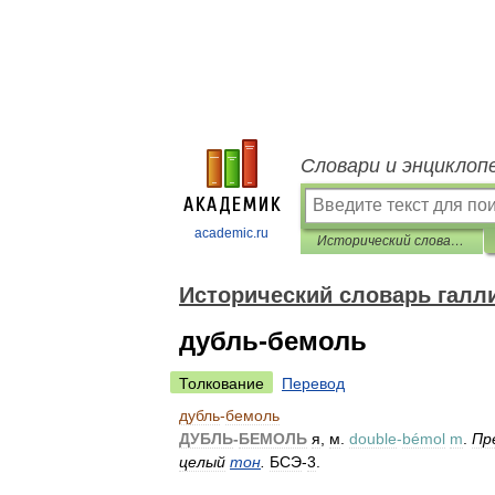
Словари и энциклоп
academic.ru
Исторический словарь галлицизмов русского языка
Исторический словарь галл
дубль-бемоль
Толкование
Перевод
дубль
-
бемоль
ДУБЛЬ
-
БЕМОЛЬ
я
,
м
.
double
-
bémol
m
.
Пр
целый
тон
.
БСЭ
-
3
.