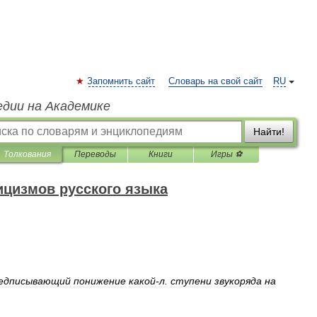
Запомнить сайт
Словарь на свой сайт
RU
едии на Академике
Найти!
Толкования
Переводы
Книги
Игры ⚽
ицизмов русского языка
едписывающий
понижение
какой
-
л
.
ступени
звукоряда
на