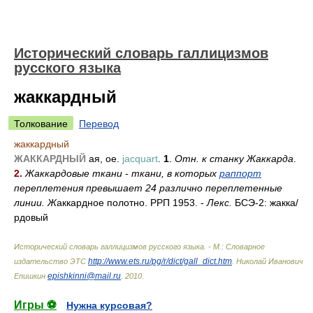
Исторический словарь галлицизмов
русского языка
жаккардный
Толкование
Перевод
жаккардный
ЖАККАРДНЫЙ
ая, ое.
jacquart
.
1
.
Отн. к станку Жаккарда
.
2.
Жаккардовые ткани - ткани, в которых
раппорт
переплетения превышает 24 различно переплетенные
линии. Ж
аккардное полотно. РРП 1953. -
Лекс.
БСЭ-2: жакк
а/
рдовый
Исторический словарь галлицизмов русского языка. - М.: Словарное
http://www.ets.ru/pg/r/dict/gall_dict.htm
издательство ЭТС
.
Николай Иванович
epishkinni@mail.ru
Епишкин
.
2010
.
Игры ⚽
Нужна курсовая?