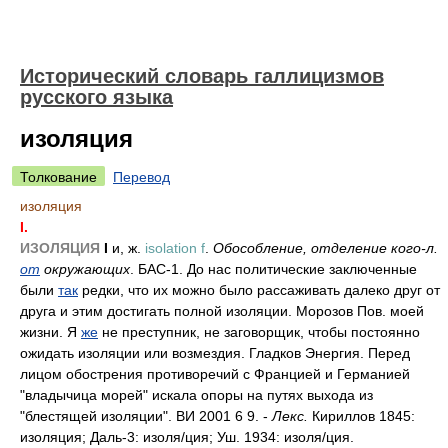
Исторический словарь галлицизмов
русского языка
изоляция
Толкование
Перевод
изоляция
I.
ИЗОЛЯЦИЯ
I
и, ж.
isolation f
.
Обособление, отделение кого-л.
от
окружающих
. БАС-1. До нас политические заключенные
были
так
редки, что их можно было рассаживать далеко друг от
друга и этим достигать полной изоляции. Морозов Пов. моей
жизни. Я
же
не преступник, не заговорщик, чтобы постоянно
ожидать изоляции или возмездия. Гладков Энергия. Перед
лицом обострения противоречий с Францией и Германией
"владычица морей" искала опоры на путях выхода из
"блестящей изоляции". ВИ 2001 6 9. -
Лекс.
Кириллов 1845:
изоляция; Даль-3: изол
я/
ция; Уш. 1934: изол
я/
ция.