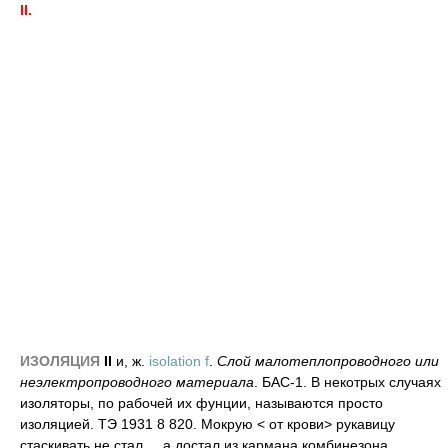
II.
ИЗОЛЯЦИЯ
II
и, ж.
isolation f
.
Слой малотеплопроводного или
неэлектропроводного материала
. БАС-1. В некотрых случаях
изоляторы, по рабочей их фунции, называются просто
изоляцией. ТЭ 1931 8 820. Мокрую < от крови> рукавицу
стаскивать не стал, .. а достал из кармана комбинезона