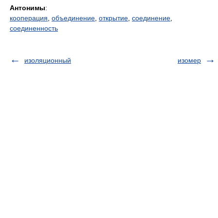
Антонимы
:
кооперация
,
объединение
,
открытие
,
соединение
,
соединенность
изоляционный
изомер