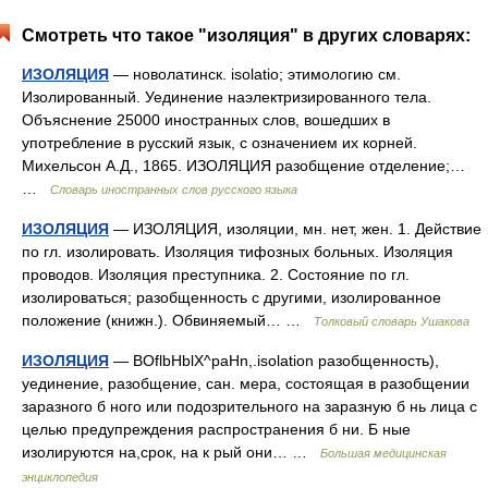
Смотреть что такое "изоляция" в других словарях:
ИЗОЛЯЦИЯ
— новолатинск. isolatio; этимологию см.
Изолированный. Уединение наэлектризированного тела.
Объяснение 25000 иностранных слов, вошедших в
употребление в русский язык, с означением их корней.
Михельсон А.Д., 1865. ИЗОЛЯЦИЯ разобщение отделение;…
…
Словарь иностранных слов русского языка
ИЗОЛЯЦИЯ
— ИЗОЛЯЦИЯ, изоляции, мн. нет, жен. 1. Действие
по гл. изолировать. Изоляция тифозных больных. Изоляция
проводов. Изоляция преступника. 2. Состояние по гл.
изолироваться; разобщенность с другими, изолированное
положение (книжн.). Обвиняемый… …
Толковый словарь Ушакова
ИЗОЛЯЦИЯ
— BOflbHblX^paHn,.isolation разобщенность),
уединение, разобщение, сан. мера, состоящая в разобщении
заразного б ного или подозрительного на заразную б нь лица с
целью предупреждения распространения б ни. Б ные
изолируются на,срок, на к рый они… …
Большая медицинская
энциклопедия