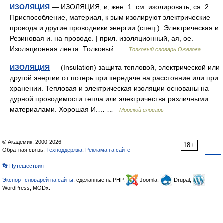
ИЗОЛЯЦИЯ
— ИЗОЛЯЦИЯ, и, жен. 1. см. изолировать, ся. 2.
Приспособление, материал, к рым изолируют электрические
провода и другие проводники энергии (спец.). Электрическая и.
Резиновая и. на проводе. | прил. изоляционный, ая, ое.
Изоляционная лента. Толковый …
Толковый словарь Ожегова
ИЗОЛЯЦИЯ
— (Insulation) защита тепловой, электрической или
другой энергии от потерь при передаче на расстояние или при
хранении. Тепловая и электрическая изоляции основаны на
дурной проводимости тепла или электричества различными
материалами. Хорошая И.… …
Морской словарь
© Академик, 2000-2026
18+
Обратная связь:
Техподдержка
,
Реклама на сайте
👣 Путешествия
Экспорт словарей на сайты
, сделанные на PHP,
Joomla,
Drupal,
WordPress, MODx.