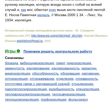
рулонку изоляции, которую всегда носил с собой на всякий
случай и,
как
мог, обмотал
руку
выше кисти смоляной лентой.
Е. Носов Памятная
медаль
. // Москва 2000 1 34. -
Лекс.
Уш.
1934: изол
я/
ция.
Исторический словарь галлицизмов русского языка. - М.: Словарное
http://www.ets.ru/pg/r/dict/gall_dict.htm
издательство ЭТС
.
Николай Иванович
epishkinni@mail.ru
Епишкин
.
2010
.
Игры ⚽
Поможем решить контрольную работу
Синонимы
:
блокада
,
виброшумоизоляция
,
гемит
,
гидроизоляция
,
замкнутость
,
изолирование
,
изолированность
,
карантин
,
микроизоляция
,
обособленность
,
обсервация
,
окружение
,
оптоизоляция
,
отгораживание
,
отделение
,
оторванность
,
отсутствие связи с окружающей средой
,
отъединение
,
паротеплогидроизоляция
,
разобщенность
,
специзоляция
,
тепловодоэлектроизоляция
,
теплозвукоизоляция
,
теплошумоизоляция
,
торфоизоляция
,
фольгоизол