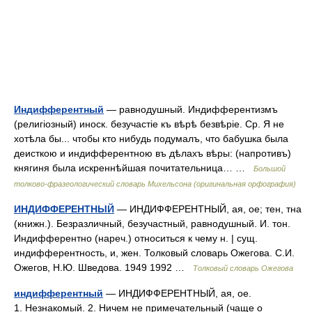
Индифферентный
— равнодушный. Индифферентизмъ
(религіозный) иноск. безучастіе къ вѣрѣ безвѣріе. Ср. Я не
хотѣла бы... чтобы кто нибудь подумалъ, что бабушка была
деисткою и индифферентною въ дѣлахъ вѣры: (напротивъ)
княгиня была искреннѣйшая почитательница… …
Большой
толково-фразеологический словарь Михельсона (оригинальная орфография)
ИНДИФФЕРЕНТНЫЙ
— ИНДИФФЕРЕНТНЫЙ, ая, ое; тен, тна
(книжн.). Безразличный, безучастный, равнодушный. И. тон.
Индифферентно (нареч.) относиться к чему н. | сущ.
индифферентность, и, жен. Толковый словарь Ожегова. С.И.
Ожегов, Н.Ю. Шведова. 1949 1992 …
Толковый словарь Ожегова
индифферентный
— ИНДИФФЕРЕНТНЫЙ, ая, ое.
1. Незнакомый. 2. Ничем не примечательный (чаще о