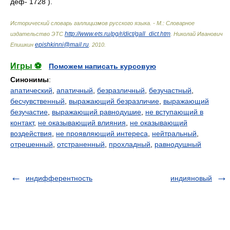
деф- 1728 ).
Исторический словарь галлицизмов русского языка. - М.: Словарное
http://www.ets.ru/pg/r/dict/gall_dict.htm
издательство ЭТС
.
Николай Иванович
epishkinni@mail.ru
Епишкин
.
2010
.
Игры ⚽
Поможем написать курсовую
Синонимы
:
апатический
,
апатичный
,
безразличный
,
безучастный
,
бесчувственный
,
выражающий безразличие
,
выражающий
безучастие
,
выражающий равнодушие
,
не вступающий в
контакт
,
не оказывающий влияния
,
не оказывающий
воздействия
,
не проявляющий интереса
,
нейтральный
,
отрешенный
,
отстраненный
,
прохладный
,
равнодушный
индифферентность
индияновый