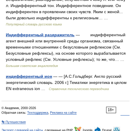
л. Индифферентный тон. Индифферентное поведение. Он
индифферентен в проявлении своих чувств. Яким с женой...
были довольно индифферентны к религиозным… …
Популярный словарь русского языка
Индифферентный раздражитель
— индифферентный
агент внешней или внутренней среды организма, связанный
временными отношениями с безусловным рефлексом (См.
Безусловные рефлексы), на основе которого вырабатывается
условный рефлекс (См. Условные рефлексы); то же, что… …
Большая советская энциклопедия
индифферентный ион
— — [А.С.Гольдберг. Англо русский
энергетический словарь. 2006 г.] Тематики энергетика в целом
EN extraneous ion …
Справочник технического переводчика
© Академик, 2000-2026
18+
Обратная связь:
Техподдержка
,
Реклама на сайте
👣 Путешествия
Экспорт словарей на сайты
, сделанные на PHP,
Joomla,
Drupal,