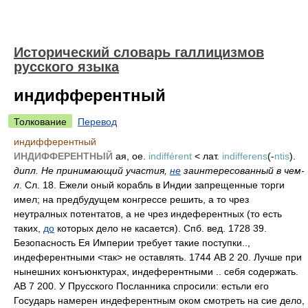
Исторический словарь галлицизмов
русского языка
индифферентный
Толкование
Перевод
индифферентный
ИНДИФФЕРЕНТНЫЙ
ая, ое.
indifférent
< лат.
indifferens
(-
ntis
).
дипл. Не принимающий участия,
не
заинтересованный в чем-
л
. Сл. 18. Ежели оный корабль в Индии запрещенные торги
имел; на предбудущем конгрессе решить, а то чрез
неутралных потентатов, а не чрез индеферентных (то есть
таких,
до
которых дело не касается). Спб. вед. 1728 39.
Безопасность Ея Империи требует такие поступки..,
индеферентными <так> не оставлять. 1744 АВ 2 20. Лучше при
нынешних конъюнктурах, индеферентными .. себя содержать.
АВ 7 200. У Прусского Посланника спросили: естьли его
Государь намерен индеферентным оком смотреть на сие дело,