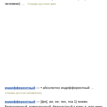
человеке) …
Словарь русского арго
индифферентный
— • абсолютно индифферентный …
Словарь русской идиоматики
индифферентный
— [фе], ая, ое; тен, тна 1) книжн.
Безразличный, равнодушный, безучастный к кому л. или чему