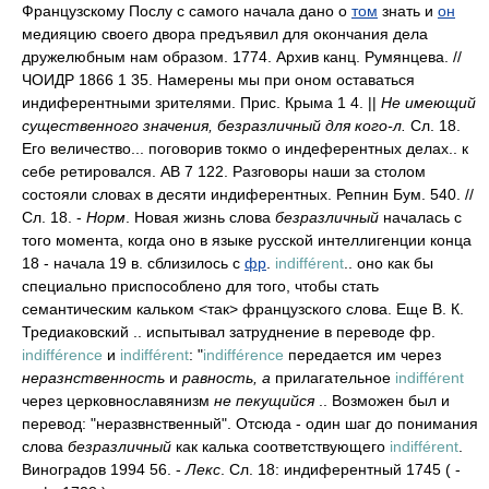
Французскому Послу с самого начала дано о
том
знать и
он
медияцию своего двора предъявил для окончания дела
дружелюбным нам образом. 1774. Архив канц. Румянцева. //
ЧОИДР 1866 1 35. Намерены мы при оном оставаться
индиферентными зрителями. Прис. Крыма 1 4. ||
Не имеющий
существенного значения, безразличный для кого-л.
Сл. 18.
Его величество... поговорив токмо о индеферентных делах.. к
себе ретировался. АВ 7 122. Разговоры наши за столом
состояли словах в десяти индиферентных. Репнин Бум. 540. //
Сл. 18. -
Норм
. Новая жизнь слова
безразличный
началась с
того момента, когда оно в языке русской интеллигенции конца
18 - начала 19 в. сблизилось с
фр
.
indifférent
.. оно как бы
специально приспособлено для того, чтобы стать
семантическим кальком <так> французского слова. Еще В. К.
Тредиаковский .. испытывал затруднение в переводе фр.
indifférence
и
indifférent
: "
indifférence
передается им через
неразнственность
и
равность, а
прилагательное
indifférent
через церковнославянизм
не пекущийся
.. Возможен был и
перевод: "неразвнственный". Отсюда - один шаг до понимания
слова
безразличный
как калька соответствующего
indifférent
.
Виноградов 1994 56. -
Лекс
. Сл. 18: индиферентный 1745 ( -