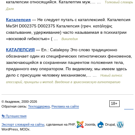
каталепсии относящийся. Каталептик муж.… …
Толковый словарь
Даля
Каталепсия
— Не следует путать с катаплексией. Каталепсия
MeSH D002375 D002375 Каталепсия (греч. κατάληψις
схватывание, удерживание) часто называемая в психиатрии
«восковой гибкостью» ( …
Википедия
КАТАЛЕПСИЯ
— En.: Catalepsy Это слово традиционно
обозначает один из специфических гипнотических феноменов,
заключающийся в сохранении пациентом положения тела,
приданного ему оператором. По видимому, мы имеем здесь
дело с присущим человеку механизмом,… …
Новый гипноз:
глоссарий, принципы и метод. Введение в эриксоновскую гипнотерапию
© Академик, 2000-2026
18+
Обратная связь:
Техподдержка
,
Реклама на сайте
👣 Путешествия
Экспорт словарей на сайты
, сделанные на PHP,
Joomla,
Drupal,
WordPress, MODx.