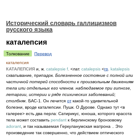
Исторический словарь галлицизмов
русского языка
каталепсия
Толкование
Перевод
каталепсия
КАТАЛЕПСИЯ
и, ж.
catalepsie f
. <лат.
catalepsis
<
гр
.
katalepsis
схватывание, припадок.
Болезненное состояние с полной или
частичной потерей способности к произвольным движениям
тела или отдельных его членов. наблюдаемое при гипнозе,
летаргии, истерии и ряде психических заболеваний;
столбняк
. БАС-1. Он лечится
от
какой-то удивительной
болезни, вроде каталепсии. Пушк. О Дурове. Однако тут <в
галерее> есть два перла: Сатирикус, юноша, которого красота
тела может составить
pendant
к берлинскому бронзовому
adorant
, и так называемая Геркуланумская матрона .. Это
произведение так совершенно, что действием оптического