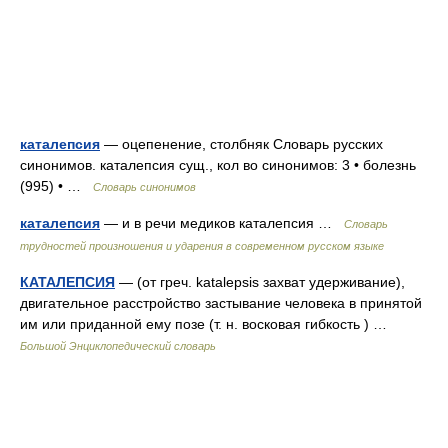
каталепсия
— оцепенение, столбняк Словарь русских
синонимов. каталепсия сущ., кол во синонимов: 3 • болезнь
(995) • …
Словарь синонимов
каталепсия
— и в речи медиков каталепсия …
Словарь
трудностей произношения и ударения в современном русском языке
КАТАЛЕПСИЯ
— (от греч. katalepsis захват удерживание),
двигательное расстройство застывание человека в принятой
им или приданной ему позе (т. н. восковая гибкость ) …
Большой Энциклопедический словарь