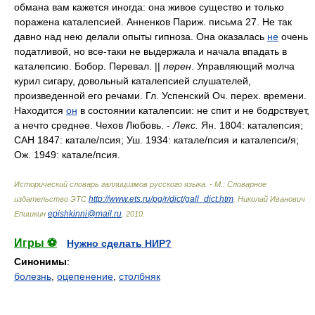
обмана вам кажется иногда: она живое существо и только
поражена каталепсией. Анненков Париж. письма 27. Не так
давно над нею делали опыты гипноза. Она оказалась
не
очень
податливой, но все-таки не выдержала и начала впадать в
каталепсию. Бобор. Перевал. ||
перен
. Управляющий молча
курил сигару, довольный каталепсией слушателей,
произведенной его речами. Гл. Успенский Оч. перех. времени.
Находится
он
в состоянии каталепсии: не спит и не бодрствует,
а нечто среднее. Чехов Любовь. -
Лекс.
Ян. 1804: каталепсия;
САН 1847: катал
е/
псия; Уш. 1934: катал
е/
псия и каталепс
и/
я;
Ож. 1949: катал
е/
псия.
Исторический словарь галлицизмов русского языка. - М.: Словарное
http://www.ets.ru/pg/r/dict/gall_dict.htm
издательство ЭТС
.
Николай Иванович
epishkinni@mail.ru
Епишкин
.
2010
.
Игры ⚽
Нужно сделать НИР?
Синонимы
:
болезнь
,
оцепенение
,
столбняк