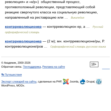
революция» и «к/р») общественный процесс,
противоположный революции, представляющий собой
реакцию свергнутого класса на социальную революцию,
направленный на реставрацию или …
Википедия
контрреволюционер
— контрреволюцион ер, а …
Русский
орфографический словарь
контрреволюционер
— (2 м); мн. контрреволюционе/ры, Р.
контрреволюционе/ров …
Орфографический словарь русского языка
© Академик, 2000-2026
18+
Обратная связь:
Техподдержка
,
Реклама на сайте
👣 Путешествия
Экспорт словарей на сайты
, сделанные на PHP,
Joomla,
Drupal,
WordPress, MODx.