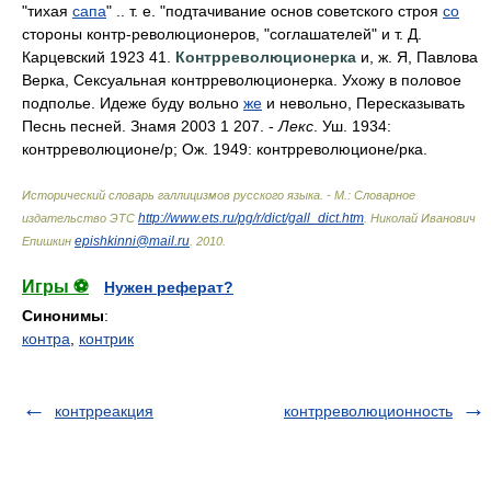
"тихая
сапа
" .. т. е. "подтачивание основ советского строя
со
стороны контр-революционеров, "соглашателей" и т. Д.
Карцевский 1923 41.
Контрреволюционерка
и, ж. Я, Павлова
Верка, Сексуальная контрреволюционерка. Ухожу в половое
подполье. Идеже буду вольно
же
и невольно, Пересказывать
Песнь песней. Знамя 2003 1 207. -
Лекс
. Уш. 1934:
контрреволюцион
е/
р; Ож. 1949: контрреволюцион
е/
рка.
Исторический словарь галлицизмов русского языка. - М.: Словарное
http://www.ets.ru/pg/r/dict/gall_dict.htm
издательство ЭТС
.
Николай Иванович
epishkinni@mail.ru
Епишкин
.
2010
.
Игры ⚽
Нужен реферат?
Синонимы
:
контра
,
контрик
контрреакция
контрреволюционность