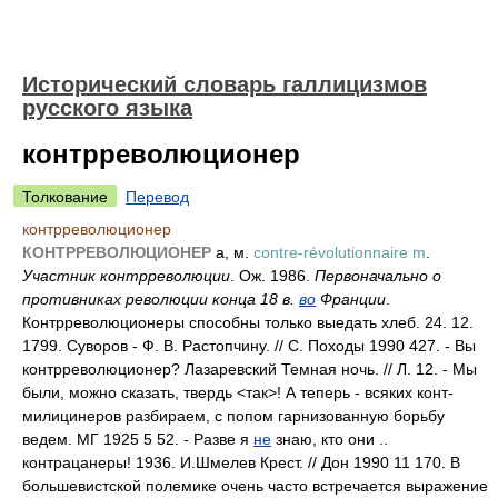
Исторический словарь галлицизмов
русского языка
контрреволюционер
Толкование
Перевод
контрреволюционер
КОНТРРЕВОЛЮЦИОНЕР
а, м.
contre-révolutionnaire m
.
Участник контрреволюции
. Ож. 1986.
Первоначально о
противниках революции конца 18 в.
во
Франции
.
Контрреволюционеры способны только выедать хлеб. 24. 12.
1799. Суворов - Ф. В. Растопчину. // С. Походы 1990 427. - Вы
контрреволюционер? Лазаревский Темная ночь. // Л. 12. - Мы
были, можно сказать, твердь <так>! А теперь - всяких конт-
милицинеров разбираем, с попом гарнизованную борьбу
ведем. МГ 1925 5 52. - Разве я
не
знаю, кто они ..
контрацанеры! 1936. И.Шмелев Крест. // Дон 1990 11 170. В
большевистской полемике очень часто встречается выражение