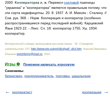
2000.
Кооператорка
и, ж. Перемол
сортовой
пшеницы
"украинка" и "кооператорка" является правильным потому, что
эти сорта недефицитны. 20. 8. 1937. А. И. Микоян - Сталину. //
Сов. рук. 368. -
Норм
. Кооперация и кооператор (особенно
распространившиеся перед последней войной). Карцевский
Язык 1923 22. -
Лекс
. Сл. 18: кооператор 1755; Уш. 1934:
коопер
а/
тор.
Исторический словарь галлицизмов русского языка. - М.: Словарное
http://www.ets.ru/pg/r/dict/gall_dict.htm
издательство ЭТС
.
Николай Иванович
epishkinni@mail.ru
Епишкин
.
2010
.
Игры ⚽
Поможем написать курсовую
Синонимы
:
бизнесмен
,
предприниматель
,
торговец
,
шашлычник
кооператист
кооперация