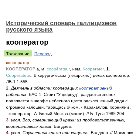
Исторический словарь галлицизмов
русского языка
кооператор
Толкование
Перевод
кооператор
КООПЕРАТОР
а, м.
coopérateur
, нем.
Kooperator
.
1
.
Cooperateur
.. В хирургических (лекарских ) делах кооператор.
ЛВ-1 1 555.
2.
Деятель в области кооперации;
кооперативный
работник
. БАС-1. Стоит "Ундервуд"; раздается звонок;
появляется в шарфе небесного цвета расклешенный дядя с
огромной калошей, таращась очком, - Каракаллов, Корнилий ..
: кооператор. А. Белый Москва (маски). // Б. Тула 1989 204.
3.
угол. Вор, совершающий кражи из продовольственных,
кооперативных лавок
. Балдаев.
4.
угол. Соучастник кражи или хищения
. Балдаев. // Мокиенко