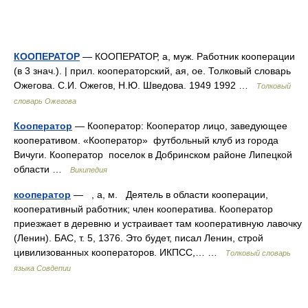
КООПЕРАТОР
— КООПЕРАТОР, а, муж. Работник кооперации
(в 3 знач.). | прил. кооператорский, ая, ое. Толковый словарь
Ожегова. С.И. Ожегов, Н.Ю. Шведова. 1949 1992 …
Толковый
словарь Ожегова
Кооператор
— Кооператор: Кооператор лицо, заведующее
кооперативом. «Кооператор» футбольный клуб из города
Вичуги. Кооператор поселок в Добринском районе Липецкой
области …
Википедия
кооператор
— , а, м. Деятель в области кооперации,
кооперативный работник; член кооператива. Кооператор
приезжает в деревню и устраивает там кооперативную лавочку
(Ленин). БАС, т. 5, 1376. Это будет, писал Ленин, строй
цивилизованных кооператоров. ИКПСС,… …
Толковый словарь
языка Совдепии