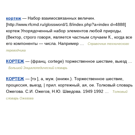
кортеж
— Набор взаимосвязанных величин.
[http://www.rfcmd.ru/glossword/1.8/index.php?a=index d=4888]
кортеж Упорядоченный набор элементов любой природы.
(Вектор, строго говоря, является частным случаем К., когда все
его компоненты — числа. Например …
Справочник технического
переводчика
КОРТЕЖ
— (франц. cortege) торжественное шествие, выезд …
Большой Энциклопедический словарь
КОРТЕЖ
— [тэ ], а, муж. (книжн.). Торжественное шествие,
процессия, выезд. | прил. кортежный, ая, ое. Толковый словарь
Ожегова. С.И. Ожегов, Н.Ю. Шведова. 1949 1992 …
Толковый
словарь Ожегова