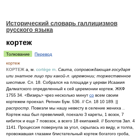
Исторический словарь галлицизмов
русского языка
кортеж
Толкование
Перевод
кортеж
КОРТЕЖ
а, м.
cortège m
.
Свита, сопровождающая государя
или знатное лицо при какой-л. церемонии; торжественное
шествие.
Сл. 18. Собрался на площади у церкви Исаакия
Далматского определенный к сей церемонии кортеж. ЖКФ
1755 34. <Визирь> чрез несколько минут
со
всем своим
кортежем проехал. Репнин Бум. 536. // Сл. 18 10 189. ||
распростр
. Повезли мы нашу невесту в селение жениха ..
Кортеж наш был превеликий, поехало 3 кареты, 1 возок, 7
кибиток и еще 7 повозок, а всего 18 екипажей. // Болотов Зап. 4
1141. Процессия повернула за угол, скрылась из виду, и толпа,
провожавшая глазами блистательный кортеж богатого гроба,