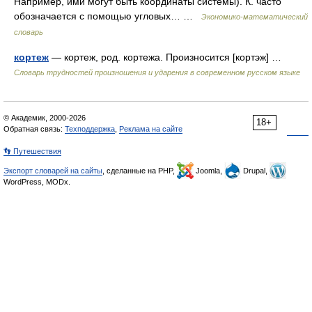
Например, ими могут быть координаты системы). К. часто
обозначается с помощью угловых… …
Экономико-математический
словарь
кортеж
— кортеж, род. кортежа. Произносится [кортэж] …
Словарь трудностей произношения и ударения в современном русском языке
© Академик, 2000-2026
18+
Обратная связь:
Техподдержка
,
Реклама на сайте
👣 Путешествия
Экспорт словарей на сайты
, сделанные на PHP,
Joomla,
Drupal,
WordPress, MODx.