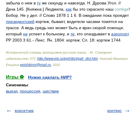
забыла о нем в
ту
же секунду и навсегда. Н. Дурова Угол. //
Дача 145. [Княжна:] Людмила,
как
бы это скрасило наш
cortège
!
Бобор. Не у дел. // Слово 1878 1 1 6. В ожидании пока проедет
президентский
кортеж, бывает, водители часами томятся на
трассе. А ведь средь них может быть и врач скорой помощи,
который
не
успеет к больному, и
те
, кто опаздывает в
аэропорт
.
РР 2003 3 61.-
Лекс.
Ян. 1804: кортеж; Сл. 18: кортеж 1744.
Исторический словарь галлицизмов русского языка. - М.: Словарное
http://www.ets.ru/pg/r/dict/gall_dict.htm
издательство ЭТС
.
Николай Иванович
epishkinni@mail.ru
Епишкин
.
2010
.
Игры ⚽
Нужно сделать НИР?
Синонимы
:
выезд
,
процессия
,
шествие
корсетчик
кортекс