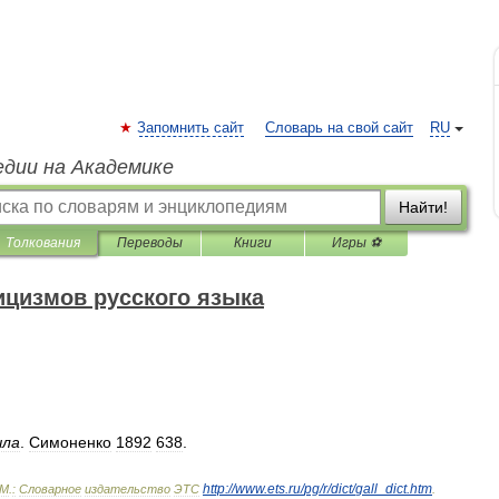
Запомнить сайт
Словарь на свой сайт
RU
едии на Академике
Найти!
Толкования
Переводы
Книги
Игры ⚽
ицизмов русского языка
ла
.
Симоненко
1892
638
.
http:
//
www
.
ets
.
ru
/
pg
/
r
/
dict
/
gall
_
dict
.
htm
М
.
:
Словарное
издательство
ЭТС
.