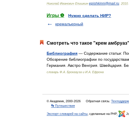
epishkinni
@
mail
.
ru
Николай
Иванович
Епишкин
.
2010
.
Игры ⚽
Нужно сделать НИР?
кремальерный
Смотреть что такое "крем амбруаз"
Библиография
— Содержание статьи: Пон
Обозрение би6лиографии по государствам
Германия. Австро Венгрия. Швейцария. Б
словарь Ф.А. Брокгауза и И.А. Ефрона
© Академик, 2000-2026
Обратная связь:
Техподдерж
👣 Путешествия
Экспорт словарей на сайты
, сделанные на PHP,
Jo