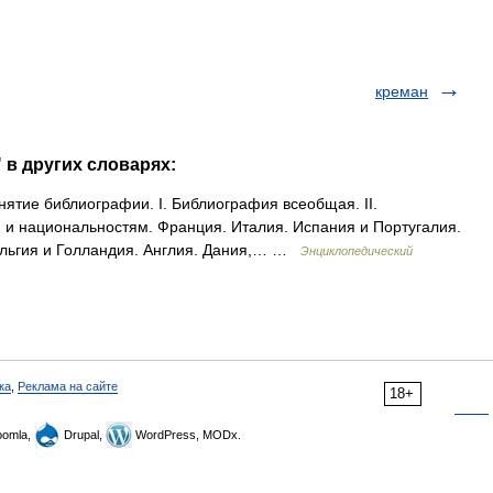
креман
 в других словарях:
ятие библиографии. I. Библиография всеобщая. II.
 и национальностям. Франция. Италия. Испания и Португалия.
ельгия и Голландия. Англия. Дания,… …
Энциклопедический
ка
,
Реклама на сайте
18+
omla,
Drupal,
WordPress, MODx.