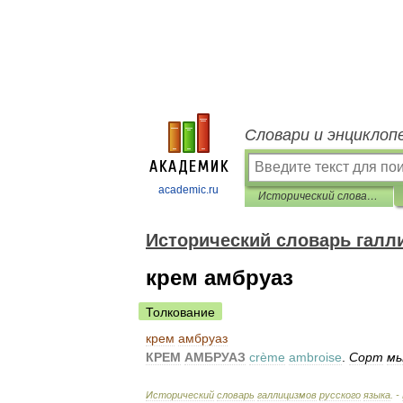
Словари и энциклоп
academic.ru
Исторический словарь галлицизмов русского языка
Исторический словарь галл
крем амбруаз
Толкование
крем
амбруаз
КРЕМ
АМБРУАЗ
crème
ambroise
.
Сорт
мы
Исторический
словарь
галлицизмов
русского
языка
. -