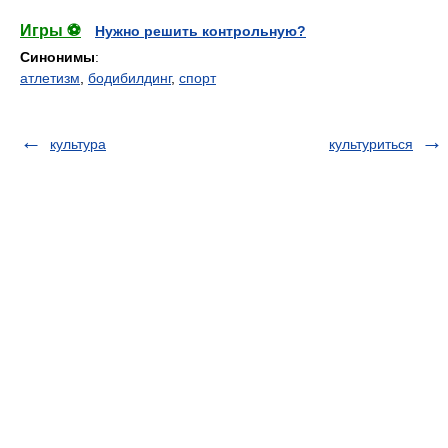
Игры ⚽
Нужно решить контрольную?
Синонимы
:
атлетизм
,
бодибилдинг
,
спорт
культура
культуриться