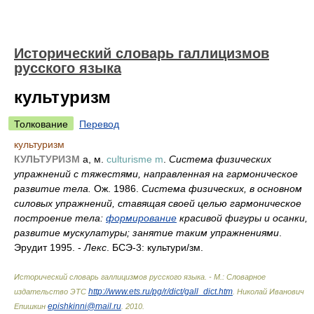
Исторический словарь галлицизмов
русского языка
культуризм
Толкование
Перевод
культуризм
КУЛЬТУРИЗМ
а, м.
culturisme m
.
Система физических
упражнений с тяжестями, направленная на гармоническое
развитие тела.
Ож. 1986.
Система физических, в основном
силовых упражнений, ставящая своей целью гармоническое
построение тела:
формирование
красивой фигуры и осанки,
развитие мускулатуры; занятие таким упражнениями
.
Эрудит 1995. -
Лекс
. БСЭ-3: культур
и/
зм.
Исторический словарь галлицизмов русского языка. - М.: Словарное
http://www.ets.ru/pg/r/dict/gall_dict.htm
издательство ЭТС
.
Николай Иванович
epishkinni@mail.ru
Епишкин
.
2010
.