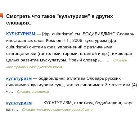
Смотреть что такое "культуризм" в других
словарях:
КУЛЬТУРИЗМ
— [фр. culturisme] см. БОДИБИЛДИНГ. Словарь
иностранных слов. Комлев Н.Г., 2006. культуризм (фр.
culturisme) система физ. упражнений с различными
отягощениями (гантелями, гирями, штангой и др.), имеющая
целью развитие мускулатуры. Новый словарь… …
Словарь
иностранных слов русского языка
культуризм
— бодибилдинг, атлетизм Словарь русских
синонимов. культуризм сущ., кол во синонимов: 3 • атлетизм (4)
• …
Словарь синонимов
культуризм
— КУЛЬТУРИЗМ, атлетизм, бодибилдинг, жарг.
кач …
Словарь-тезаурус синонимов русской речи