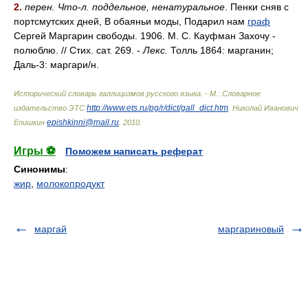
2.
перен. Что-л. поддельное, ненатуральное
. Пенки сняв с
портсмутских дней, В обаяньи моды, Подарил нам
граф
Сергей Маргарин свободы. 1906. М. С. Кауфман Захочу -
полюблю. // Стих. сат. 269. -
Лекс.
Толль 1864: марганин;
Даль-3: маргар
и/
н.
Исторический словарь галлицизмов русского языка. - М.: Словарное
http://www.ets.ru/pg/r/dict/gall_dict.htm
издательство ЭТС
.
Николай Иванович
epishkinni@mail.ru
Епишкин
.
2010
.
Игры ⚽
Поможем написать реферат
Синонимы
:
жир
,
молокопродукт
маргай
маргариновый