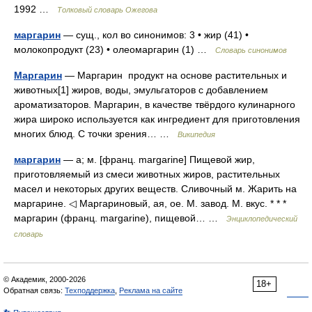
1992 …
Толковый словарь Ожегова
маргарин
— сущ., кол во синонимов: 3 • жир (41) •
молокопродукт (23) • олеомаргарин (1) …
Словарь синонимов
Маргарин
— Маргарин продукт на основе растительных и
животных[1] жиров, воды, эмульгаторов с добавлением
ароматизаторов. Маргарин, в качестве твёрдого кулинарного
жира широко используется как ингредиент для приготовления
многих блюд. С точки зрения… …
Википедия
маргарин
— а; м. [франц. margarine] Пищевой жир,
приготовляемый из смеси животных жиров, растительных
масел и некоторых других веществ. Сливочный м. Жарить на
маргарине. ◁ Маргариновый, ая, ое. М. завод. М. вкус. * * *
маргарин (франц. margarine), пищевой… …
Энциклопедический
словарь
© Академик, 2000-2026
18+
Обратная связь:
Техподдержка
,
Реклама на сайте