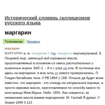
Исторический словарь галлицизмов
русского языка
маргарин
Толкование
Перевод
маргарин
МАРГАРИН
а, м.
margarine f
. <
гр
.
margaron
перламутровый.
1
.
Пищевой жир, имеющий вид коровьего масла,
приготовляемый в основном из смеси растительных и
животных жиров
. БАС-1. - А я с утра
не
ела. В гостинице все
здесь на маргарине: я всю ночь
от
изжоги проворочалась. П.
Гнедич Китайские тени. // РВ 1894 1 168. Отныне да будет всем
известно, что маргарин - это отнюдь не натуральное коровье, а
просто жировое масло, приготовляемое по способу какого-то
иностранца Миж-Мурье. Набл. 1891. Как говорится, за
неимением масла мажем маргарином. М. Галлай Я думал. //
Знамя 1999 3 113.