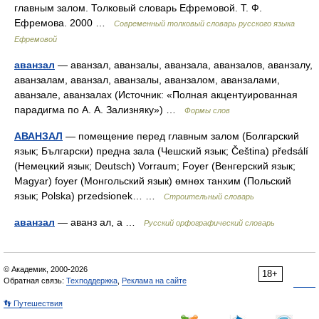
главным залом. Толковый словарь Ефремовой. Т. Ф.
Ефремова. 2000 …
Современный толковый словарь русского языка
Ефремовой
аванзал
— аванзал, аванзалы, аванзала, аванзалов, аванзалу,
аванзалам, аванзал, аванзалы, аванзалом, аванзалами,
аванзале, аванзалах (Источник: «Полная акцентуированная
парадигма по А. А. Зализняку») …
Формы слов
АВАНЗАЛ
— помещение перед главным залом (Болгарский
язык; Български) предна зала (Чешский язык; Čeština) předsálí
(Немецкий язык; Deutsch) Vorraum; Foyer (Венгерский язык;
Magyar) foyer (Монгольский язык) өмнөх танхим (Польский
язык; Polska) przedsionek… …
Строительный словарь
аванзал
— аванз ал, а …
Русский орфографический словарь
© Академик, 2000-2026
18+
Обратная связь:
Техподдержка
,
Реклама на сайте
👣 Путешествия