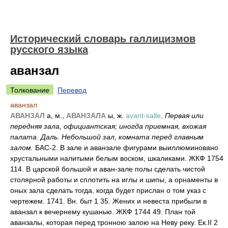
Исторический словарь галлицизмов
русского языка
аванзал
Толкование
Перевод
аванзал
АВАНЗАЛ
а, м.,
АВАНЗАЛА
ы, ж.
avant-salle
.
Первая или
передняя зала, официантская; иногда приемная, вхожая
палата. Даль. Небольшой зал, комната перед главным
залом.
БАС-2. В зале и аванзале фигурами выиллюминовано
хрустальными налитыми белым воском, шкаликами. ЖКФ 1754
114. В царской большой и аван-зале полы сделать чистой
столярной работы и сплотить на иглы и шипы, а орнаменты в
оных зала сделать тогда, когда будет прислан о том указ с
чертежем. 1741. Вн. быт 1 35. Жених и невеста прибыли в
аванзал к вечернему кушанью. ЖКФ 1744 49. План той
аванзалы, которая перед тронною залою на Неву реку. Ек.II 2