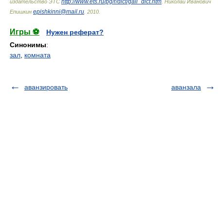
http://www.ets.ru/pg/r/dict/gall_dict.htm
издательство ЭТС
.
Николай Иванович
epishkinni@mail.ru
Епишкин
.
2010
.
Игры ⚽
Нужен реферат?
Синонимы
:
зал
,
комната
аванзировать
аванзала