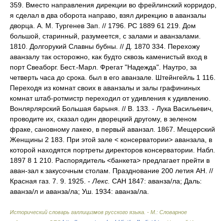
359. Вместо направления дирекции во фрейлинский корридор,
я сделал в два оборота направо, взял дирекцию в аванзалы
дворца. А. М. Тургенев Зап. // 1796. РС 1889 61 219. Дом
большой, старинный, разумеется, с залами и аванзалами.
1810. Долгорукий Славны бубны. // Д. 1870 334. Перехожу
аванзалу так осторожно, как будто сквозь каменистый вход в
порт Свеаборг. Бест.-Марл. Фрегат "Надежда". Наутро, за
четверть часа до срока. был в его аванзале. Штейнгейль 1 116.
Переходя из комнат своих в аванзалы и залы графининых
комнат штаб-ротмистр переходил от удивления к удивлению.
Вонлярлярский Большая барыня. // В. 133. - Лука Васильевич,
проводите их, сказал один дворецкий другому, в зеленом
фраке, сановному лакею, в первый аванзал. 1867. Мещерский
Женщины 2 183. При этой зале < консерватории> аванзала, в
которой находятся портреты директоров консерватории. Набл.
1897 8 1 210. Распорядитель <банкета> предлагает прейти в
аван-зал к закусочным столам. Празднование 200 летия АН. //
Красная газ. 7. 9. 1925. -
Лекс.
САН 1847: аванз
а/
ла; Даль:
аванз
а/
л и аванз
а/
ла; Уш. 1934: аванз
а/
ла.
Исторический словарь галлицизмов русского языка. - М.: Словарное