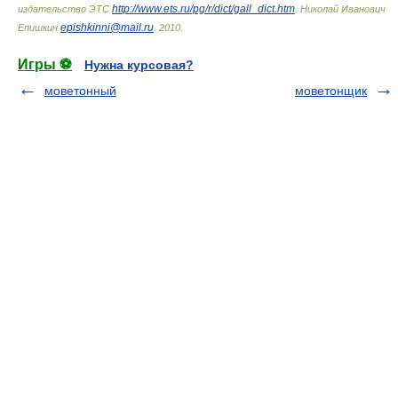
http://www.ets.ru/pg/r/dict/gall_dict.htm
издательство ЭТС
.
Николай Иванович
epishkinni@mail.ru
Епишкин
.
2010
.
Игры ⚽
Нужна курсовая?
моветонный
моветонщик