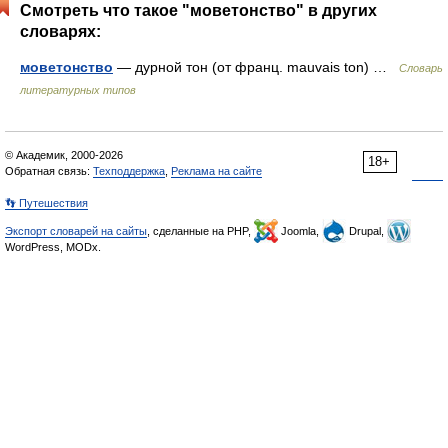
Смотреть что такое "моветонство" в других
словарях:
моветонство
— дурной тон (от франц. mauvais ton) …
Словарь
литературных типов
© Академик, 2000-2026
18+
Обратная связь:
Техподдержка
,
Реклама на сайте
👣 Путешествия
Экспорт словарей на сайты
, сделанные на PHP,
Joomla,
Drupal,
WordPress, MODx.