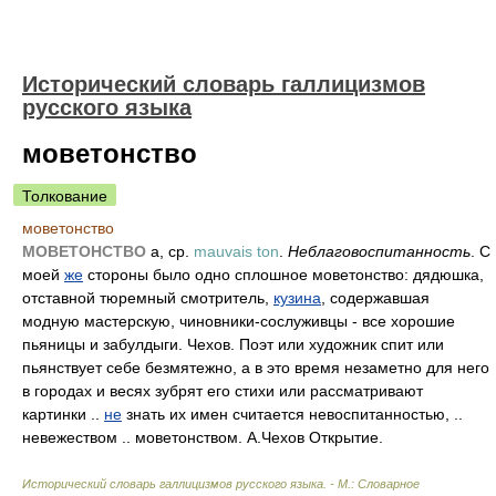
Исторический словарь галлицизмов
русского языка
моветонство
Толкование
моветонство
МОВЕТОНСТВО
а, ср.
mauvais ton
.
Неблаговоспитанность
. С
моей
же
стороны было одно сплошное моветонство: дядюшка,
отставной тюремный смотритель,
кузина
, содержавшая
модную мастерскую, чиновники-сослуживцы - все хорошие
пьяницы и забулдыги. Чехов. Поэт или художник спит или
пьянствует себе безмятежно, а в это время незаметно для него
в городах и весях зубрят его стихи или рассматривают
картинки ..
не
знать их имен считается невоспитанностью, ..
невежеством .. моветонством. А.Чехов Открытие.
Исторический словарь галлицизмов русского языка. - М.: Словарное