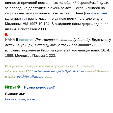
является причиной постоянных колебаний европейской души,
за последние десятилетия очень заметны склонившиеся на
сторону некоего стихийного язычества.... Нана (как
феномен
культуры)
так
разлеглась, что за нею почти не стало видно
Мадонны. НМ 1997 10 124. В ожидании наны дядя Федя снял
штаны. Елистратов 2000.
II.
НАНА
II
nanan m
.
Лакомство,гостинец (у детей)
. Видя массу
детей на улицах, я стал думать о твоих племянниках и
вспомнил поручение Лизочки купить ей маленькую нана. 16. 4.
1898. Мечников Письма 1 223.
Исторический словарь галлицизмов русского языка. - М.: Словарное
http://www.ets.ru/pg/r/dict/gall_dict.htm
издательство ЭТС
.
Николай Иванович
epishkinni@mail.ru
Епишкин
.
2010
.
Игры ⚽
Нужна курсовая?
Синонимы
:
богиня
,
имя
,
мать