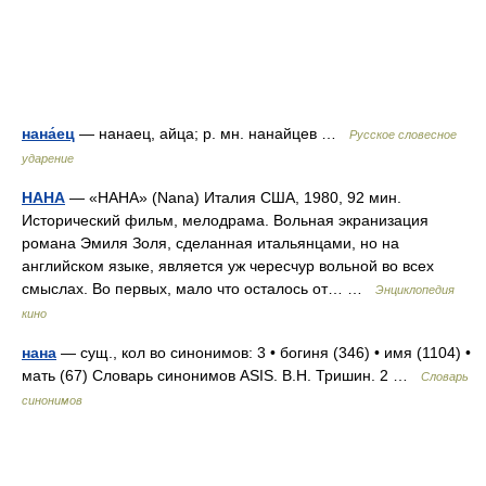
нана́ец
— нанаец, айца; р. мн. нанайцев …
Русское словесное
ударение
НАНА
— «НАНА» (Nana) Италия США, 1980, 92 мин.
Исторический фильм, мелодрама. Вольная экранизация
романа Эмиля Золя, сделанная итальянцами, но на
английском языке, является уж чересчур вольной во всех
смыслах. Во первых, мало что осталось от… …
Энциклопедия
кино
нана
— сущ., кол во синонимов: 3 • богиня (346) • имя (1104) •
мать (67) Словарь синонимов ASIS. В.Н. Тришин. 2 …
Словарь
синонимов