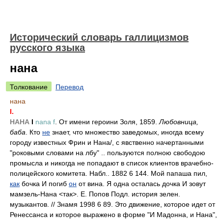
Исторический словарь галлицизмов
русского языка
нана
Толкование
Перевод
нана
I.
НАНА
I
nana f
. От имени героини Золя, 1859.
Любовница,
баба
. Кто
не
знает, что множество заведомых, иногда всему
городу известных Фрин и Нан
а/
, с явственно начертанными
"роковыми словами на лбу" .. пользуются полною свободою
промысла и никогда не попадают в список клиентов врачебно-
полицейского комитета. Набл.. 1882 6 144. Мой папаша пил,
как
бочка И погиб
он
от вина. Я одна осталась дочка И зовут
мамзель-Нана <так>. Е. Попов Подл. история зелен.
музыкантов. // Знамя 1998 6 89. Это движение, которое идет от
Ренессанса и которое выражено в форме "И Мадонна, и Нана",