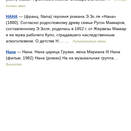
личных имен
НАНА
— (франц. Nana) героиня романа Э.Зо ля «Нана»
(1880). Согласно родословному древу семьи Ругон Маккаров,
составленному Э.Золя, родилась в 1852 г. от Жервезы Маккар
и ее мужа рабочего Купо, страдавшего наследственным
алкоголизмом. О детстве Н.… …
Литературные герои
Нана
— Нана: Нана царица Грузии, жена Мириана III Нана
(фильм, 1982) Нана (роман) На на музыкальная группа …
Википедия