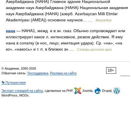
Азербайджана (НАНА) Главное здание Национальной
академии наук Азербайджана (НАНА) Национальная академия
наук Азербайджана (НАНА) (азерб. Azərbaycan Milli Elmlər
Akademiyası (AMEA)) основное научное… …
Википедия
нана
— НАНА1, межд. и в зн. сказ. Обычно сопровождает или
иллюстрирует какое л. интенсивное, резкое действие. Я ему
нана в сопатку (в нос, лицо; имитация удара). Ср. «на», «на
ко», «накось» и т. п. в близких зн …
Словарь русского арго
© Академик, 2000-2026
18+
Обратная связь:
Техподдержка
,
Реклама на сайте
👣 Путешествия
Экспорт словарей на сайты
, сделанные на PHP,
Joomla,
Drupal,
WordPress, MODx.