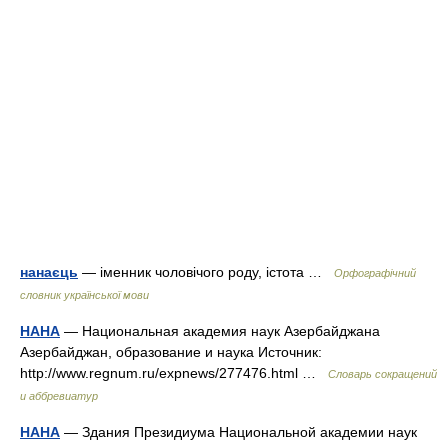
нанаєць
— іменник чоловічого роду, істота …
Орфографічний
словник української мови
НАНА
— Национальная академия наук Азербайджана
Азербайджан, образование и наука Источник:
http://www.regnum.ru/expnews/277476.html …
Словарь сокращений
и аббревиатур
НАНА
— Здания Президиума Национальной академии наук