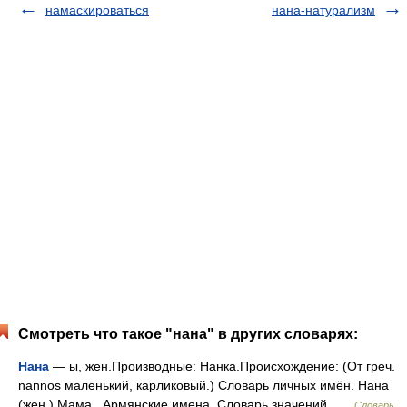
намаскироваться
нана-натурализм
Смотреть что такое "нана" в других словарях:
Нана
— ы, жен.Производные: Нанка.Происхождение: (От греч.
nannos маленький, карликовый.) Словарь личных имён. Нана
(жен.) Мама . Армянские имена. Словарь значений …
Словарь