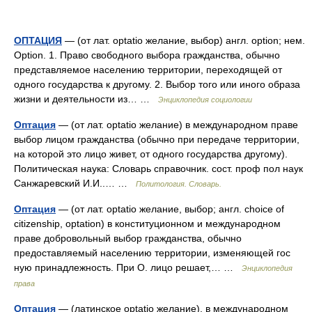
ОПТАЦИЯ
— (от лат. optatio желание, выбор) англ. option; нем.
Option. 1. Право свободного выбора гражданства, обычно
представляемое населению территории, переходящей от
одного государства к другому. 2. Выбор того или иного образа
жизни и деятельности из… …
Энциклопедия социологии
Оптация
— (от лат. optatio желание) в международном праве
выбор лицом гражданства (обычно при передаче территории,
на которой это лицо живет, от одного государства другому).
Политическая наука: Словарь справочник. сост. проф пол наук
Санжаревский И.И..… …
Политология. Словарь.
Оптация
— (от лат. optatio желание, выбор; англ. choice of
citizenship, optation) в конституционном и международном
праве добровольный выбор гражданства, обычно
предоставляемый населению территории, изменяющей гос
ную принадлежность. При О. лицо решает,… …
Энциклопедия
права
Оптация
— (латинское optatio желание), в международном