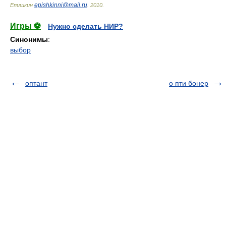
epishkinni@mail.ru
Епишкин
.
2010
.
Игры ⚽
Нужно сделать НИР?
Синонимы
:
выбор
оптант
о пти бонер