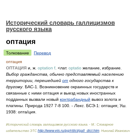
Исторический словарь галлицизмов
русского языка
оптация
Толкование
Перевод
оптация
ОПТАЦИЯ
и, ж.
optation f
. <лат.
optatio
желание, избрание.
Выбор гражданства, обычно представляемый населению
территории, перешедшей
от
одного государства к
другому
. БАС-1. Возникновение окраинных государств и
связанные с ними оптация и выезд новых иностранных
подданных вызвали новый
контрабандный
вывоз золота и
платины. Природа 1927 7-8 100. -
Лекс
. БСЭ-1: оптация; Уш.
1938: опт
а/
ция.
Исторический словарь галлицизмов русского языка. - М.: Словарное
http://www.ets.ru/pg/r/dict/gall_dict.htm
издательство ЭТС
.
Николай Иванович