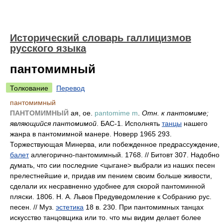
Исторический словарь галлицизмов
русского языка
пантомимный
Толкование
Перевод
пантомимный
ПАНТОМИМНЫЙ
ая, ое.
pantomime m
.
Отн. к пантомиме;
являющийся пантомимой
. БАС-1. Исполнять
танцы
нашего
жанра в пантомимной манере. Новерр 1965 293.
Торжествующая Минерва, или побежденное предрассуждение,
балет
аллегорично-пантомимный. 1768. // Битовт 307. Надобно
думать, что сии последние <цыгане> выбрали из наших песен
прелестнейшие и, придав им пением своим больше живости,
сделали их несравненно удобнее для скорой пантоминной
пляски. 1806. Н. А. Львов Предуведомление к Собранию рус.
песен. // Муз.
эстетика
18 в. 230. При пантомимных танцах
искусство танцовщика или то. что мы видим делает более