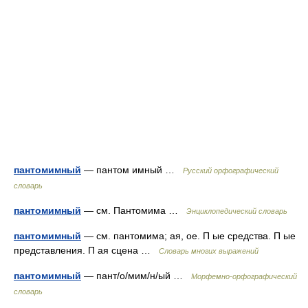
пантомимный
— пантом имный …
Русский орфографический
словарь
пантомимный
— см. Пантомима …
Энциклопедический словарь
пантомимный
— см. пантомима; ая, ое. П ые средства. П ые
представления. П ая сцена …
Словарь многих выражений
пантомимный
— пант/о/мим/н/ый …
Морфемно-орфографический
словарь