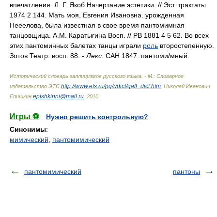
впечатления. Л. Г. Якоб Начертание эстетики. // Эст. трактаты
1974 2 144. Мать моя, Евгения Ивановна. урожденная
Нееелова, была известная в свое время пантомимная
танцовщица. А.М. Каратыгина Восп. // РВ 1881 4 5 62. Во всех
этих пантоминных балетах танцы играли
роль
второстепенную.
Зотов Театр. восп. 88. -
Лекс
. САН 1847: пантом
и/
мный.
Исторический словарь галлицизмов русского языка. - М.: Словарное
http://www.ets.ru/pg/r/dict/gall_dict.htm
издательство ЭТС
.
Николай Иванович
epishkinni@mail.ru
Епишкин
.
2010
.
Игры ⚽
Нужно решить контрольную?
Синонимы
:
мимический
,
пантомимический
пантомимический
пантоны