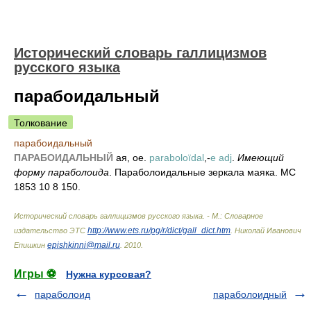
Исторический словарь галлицизмов
русского языка
парабоидальный
Толкование
парабоидальный
ПАРАБОИДАЛЬНЫЙ
ая, ое.
paraboloïdal
,-
e adj
.
Имеющий
форму параболоида
. Параболоидальные зеркала маяка. МС
1853 10 8 150.
Исторический словарь галлицизмов русского языка. - М.: Словарное
http://www.ets.ru/pg/r/dict/gall_dict.htm
издательство ЭТС
.
Николай Иванович
epishkinni@mail.ru
Епишкин
.
2010
.
Игры ⚽
Нужна курсовая?
параболоид
параболоидный