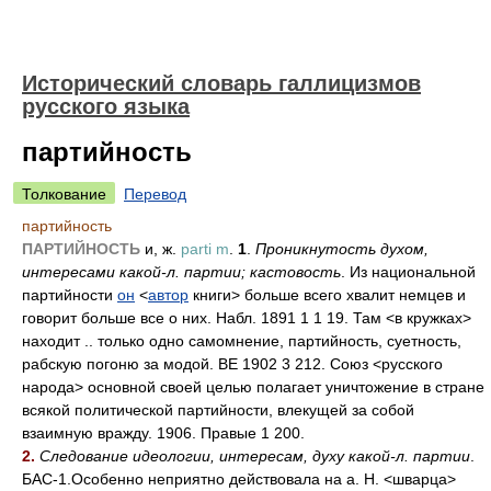
Исторический словарь галлицизмов
русского языка
партийность
Толкование
Перевод
партийность
ПАРТИЙНОСТЬ
и, ж.
parti m
.
1
.
Проникнутость духом,
интересами какой-л. партии; кастовость
. Из национальной
партийности
он
<
автор
книги> больше всего хвалит немцев и
говорит больше все о них. Набл. 1891 1 1 19. Там <в кружках>
находит .. только одно самомнение, партийность, суетность,
рабскую погоню за модой. ВЕ 1902 3 212. Союз <русского
народа> основной своей целью полагает уничтожение в стране
всякой политической партийности, влекущей за собой
взаимную вражду. 1906. Правые 1 200.
2.
Следование идеологии, интересам, духу какой-л. партии
.
БАС-1.Особенно неприятно действовала на а. Н. <шварца>