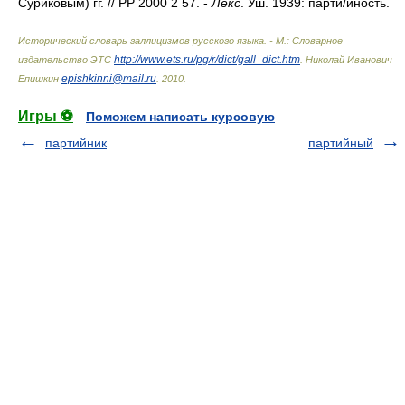
Суриковым) гг. // РР 2000 2 57. -
Лекс
. Уш. 1939: парт
и/
йность.
Исторический словарь галлицизмов русского языка. - М.: Словарное
http://www.ets.ru/pg/r/dict/gall_dict.htm
издательство ЭТС
.
Николай Иванович
epishkinni@mail.ru
Епишкин
.
2010
.
Игры ⚽
Поможем написать курсовую
партийник
партийный