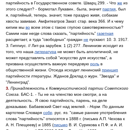
партийность в Государственном совете. Шварц 299. - Что
же
из
этого следует? - бормотал Лукавин.. была, значит
партия
, был
я, партийный, теперь. значит, тоже праздно живя, собакам
хвосты завиваю. Амфитеатров Закат. стар. века 366. И к чему
кипим мы
во
всем этом с такою глупою самотверженностью?
Самим нам негде слова сказать, "партийность"
газетная
расцветает, а туда "свободных" граждан
не
пускают. 10. 3. 1917.
З. Гиппиус. // Лит-ра зарубеж. 1 (2) 277. Ленинизм исходит из
того, что наша
литература
не может быть аполитичной, не
может представлять собой "искусство для искусства", а
призвана осуществлять важную передовую
роль
в
общественной жизни. Отсюда исходит ленинский
принцип
партийности лтературы. Жданов Доклад о журн. "Звезда" и
"Ленинград".
3.
Принадлежность к Коммунистической партии Советского
Союза
. БАС-1. - Ты не на членство мое смотри, а на
деятельность.. Я свою партийность, парень, на деле
доказываю. Бабаевский Свет над землей. -
Норм
. По данным
картотеки Словаря
собр
. рус. яз. "самые ранние употребления
слова "партийность" относятся к 1888 г. (письма А.П. Чехова к
А. Н. Плещееву) и 1885 (
письмо
В. И. Сурикова к П.Ф. и А. И.