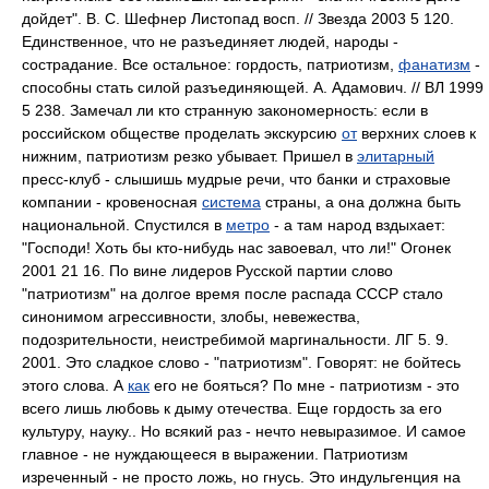
дойдет". В. С. Шефнер Листопад восп. // Звезда 2003 5 120.
Единственное, что не разъединяет людей, народы -
сострадание. Все остальное: гордость, патриотизм,
фанатизм
-
способны стать силой разъединяющей. А. Адамович. // ВЛ 1999
5 238. Замечал ли кто странную закономерность: если в
российском обществе проделать экскурсию
от
верхних слоев к
нижним, патриотизм резко убывает. Пришел в
элитарный
пресс-клуб - слышишь мудрые речи, что банки и страховые
компании - кровеносная
система
страны, а она должна быть
национальной. Спустился в
метро
- а там народ вздыхает:
"Господи! Хоть бы кто-нибудь нас завоевал, что ли!" Огонек
2001 21 16. По вине лидеров Русской партии слово
"патриотизм" на долгое время после распада СССР стало
синонимом агрессивности, злобы, невежества,
подозрительности, неистребимой маргинальности. ЛГ 5. 9.
2001. Это сладкое слово - "патриотизм". Говорят: не бойтесь
этого слова. А
как
его не бояться? По мне - патриотизм - это
всего лишь любовь к дыму отечества. Еще гордость за его
культуру, науку.. Но всякий раз - нечто невыразимое. И самое
главное - не нуждающееся в выражении. Патриотизм
изреченный - не просто ложь, но гнусь. Это индульгенция на