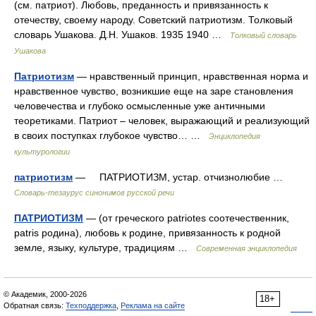
(см. патриот). Любовь, преданность и привязанность к
отечеству, своему народу. Советский патриотизм. Толковый
словарь Ушакова. Д.Н. Ушаков. 1935 1940 …
Толковый словарь
Ушакова
Патриотизм
— нравственный принцип, нравственная норма и
нравственное чувство, возникшие еще на заре становления
человечества и глубоко осмысленные уже античными
теоретиками. Патриот – человек, выражающий и реализующий
в своих поступках глубокое чувство… …
Энциклопедия
культурологии
патриотизм
— ПАТРИОТИЗМ, устар. отчизнолюбие …
Словарь-тезаурус синонимов русской речи
ПАТРИОТИЗМ
— (от греческого patriotes соотечественник,
patris родина), любовь к родине, привязанность к родной
земле, языку, культуре, традициям …
Современная энциклопедия
© Академик, 2000-2026
18+
Обратная связь:
Техподдержка
,
Реклама на сайте