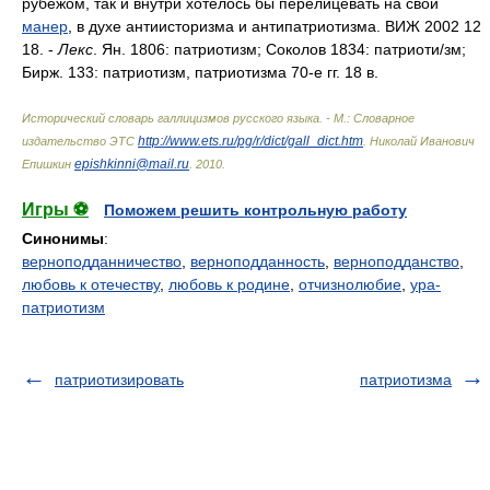
рубежом, так и внутри хотелось бы перелицевать на свой
манер
, в духе антиисторизма и антипатриотизма. ВИЖ 2002 12
18. -
Лекс
. Ян. 1806: патриотизм; Соколов 1834: патриот
и/
зм;
Бирж. 133: патриотизм, патриотизма 70-е гг. 18 в.
Исторический словарь галлицизмов русского языка. - М.: Словарное
http://www.ets.ru/pg/r/dict/gall_dict.htm
издательство ЭТС
.
Николай Иванович
epishkinni@mail.ru
Епишкин
.
2010
.
Игры ⚽
Поможем решить контрольную работу
Синонимы
:
верноподданничество
,
верноподданность
,
верноподданство
,
любовь к отечеству
,
любовь к родине
,
отчизнолюбие
,
ура-
патриотизм
патриотизировать
патриотизма