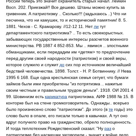
России теперь это значит охранитель старых начал. Лейкин
Восп. 202. Приезжай!! Все дешево. Штаны можно купить за
гривенник. А патриотизму .. Сколько!!! (задыхаюсь ..) Что ни
песчинка, что ни камушек, то и исторический памятник! 8. 5.
1881. Чехов - С. Крамарову. //12-12 11. Нет
ли
тут
департаментского патриотизма? .. То есть своекорыстных.
забывающих государственные интересы разсчетов военного
министерства. РВ 1887 4 852-853. Мы .. явимся .. злостными
обманщиками, если передадим им <детям> то предпочтение
перед другим своей народности (патриотизм) и своей веры,
которое служило и служит
до
сих пор источником величайший
бедствий человечества. 1898. Толст. - Н. Р. Ботвиннику. // Нева
1995 6 168. Еще одна крестьянская семья сетует, что бумаги
займов были ими приобретены "из потрятизма .. нажитые
своим честным и правильным трудом деньги". 1918. ОИ 2001 4
99. Шовинизм есть
карикатура
патриотизма. АИФ 1988 № 15. В
конторке был на стене громкоговоритель. Однажды.. всерьез
было произнесено слово "патриотизм". До этого (в
те
годы) это
слово было в опале, его писали только в кавычках. А тут оно
вдруг получило право на гражданство, обрело полноценность.
И тогда теплотехник Рождественский сказал: "Ну
раз
о
патриотизме без насмешки заговорили - значит к войне дело