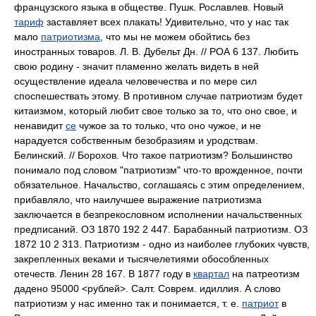
французского языка в обществе. Пушк. Рославлев. Новый
тариф
заставляет всех плакать! Удивительно, что у нас так
мало
патриотизма
, что мы не можем обойтись без
иностранных товаров. Л. В. Дубельт Дн. // РОА 6 137. Любить
свою родину - значит пламенно желать видеть в ней
осуществление идеала человечества и по мере сил
споспешествать этому. В противном случае патриотизм будет
китаизмом, который любит свое только за то, что оно свое, и
ненавидит
се
чужое за то только, что оно чужое, и не
нарадуется собственным безобразиям и уродствам.
Белинский. // Борохов. Что такое патриотизм? Большинство
понимало под словом "патриотизм" что-то врожденное, почти
обязательное. Начальство, соглашаясь с этим определением,
прибавляло, что наилучшее выражение патриотизма
заключается в безпрекословном исполнении начальственных
предписаний. ОЗ 1870 192 2 447. Барабанный патриотизм. ОЗ
1872 10 2 313. Патриотизм - одно из наиболее глубоких чувств,
закрепленных веками и тысячелетиями обособленных
отечеств. Ленин 28 167. В 1877 году в
квартал
на патреотизм
дадено 95000 <рублей>. Салт. Соврем. идиллия. А слово
патриотизм у нас именно так и понимается, т. е.
патриот
в