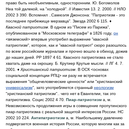
право быть необъективным, односторонним. Ю. Богомолов
Неа той далекой, на "холодной". // Известия 13. 2. 2000. // НЛО
2002 3 390. Вспомнил ..Самюэля Джонсона: "Патриотизм - это
последнее прибежище мерзавца". Звезда 2002 6 115. ♦
Квасной патриотизм
. В одном из "Писем из Парижа",
опубликованном в "Московском телеграфе" в 1826 году,
он
<вяземский> впервые употребил выражение "квасной
патриотизм", которое, как и "квасной патриот" скоро разошлось
по всем российским журналам и прочно вошло в обиход, дожив
до наших дней. РР 1897 4 61. Квасного патриотизма не стало
хватать даже на окрошку. Б. Крутиер Крутые мысли. // ЛГ 4. 7.
2001. ♦
Христианский патриотизм
. В ОСК <основах
социальной концепции РПЦ> ни разу не встречается
выражения "общечеловеческие ценности" или "христианский
универсализм
", зато употребляется странный
неологизм
"христианский патриотизм".. чего нет в Евангелии, так это
патриотизма. Социс 2002 4 70.
Пиар-патриотизм
а, м.
Невозможность продолжения игры в совмщение пропутинского
пиар-патриотизма с реальной защитой интересов России. НС
2002 10 224.
Антипатриотизм
а, м. Наибольшему давлению
подвергается военная история России, которую многим как за