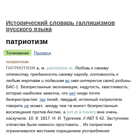
Исторический словарь галлицизмов
русского языка
патриотизм
Толкование
Перевод
патриотизм
ПАТРИОТИЗМ
а, м.
patriotisme m
.
Любовь к своему
отечеству, преданность своему народу, готовность к
любым жертвам и подвигам
во
имя интересов своей родины
.
БАС-1. Безпрестанные экскламации, надутость, хвастливость,
которая наиболее заметна, что
нет
нигде почти
безпристрастия:
так
тихий, твердый, истинный патриотисм
говорить
не
может.. между тем <в книге> безпрестанныя
восклицания против Англии, а
tort et à travers
мне очень
наскучили. 10. 8. 1817. Н. И. Тургенев. // АБТ 5 42. Заступники
отечества были немного простоваты .. Их патриотизм
ограничивался жестоким порицанием употребления