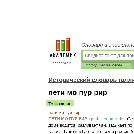
Словари и энциклоп
academic.ru
Исторический словарь галлицизмов русского языка
Исторический словарь галл
пети мо пур рир
Толкование
пети
мо
пур
рир
ПЕТИ
МО
ПУР
РИР
*
petit
mot
pour
rire
.
Ос
доме
водится
,
разливает
чай
,
вздыхает
по
глазки
.
Тургенев
Где
тонко
,
там
и
рвется
. /