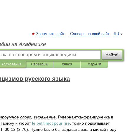
Запомнить сайт
Словарь на свой сайт
RU
едии на Академике
Найти!
Толкования
Переводы
Книги
Игры ⚽
ицизмов русского языка
троумное
слово
,
выражение
.
Гувернантка
-
француженка
в
Парижу
и
любит
le
petit
mot
pour
rire
,
томно
подкатывает
/
Т
.
30
-
12
(
2
76
).
Нужно
было
бы
выдавать
ваш
и
милый
недуг