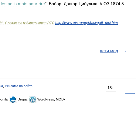
des
petis
mots
pour
rire
".
Бобор
.
Доктор
Цибулька
. //
ОЗ
1874
5
-
http:
//
www
.
ets
.
ru
/
pg
/
r
/
dict
/
gall
_
dict
.
htm
М
.
:
Словарное
издательство
ЭТС
.
пети мор
ка
,
Реклама на сайте
18+
omla,
Drupal,
WordPress, MODx.