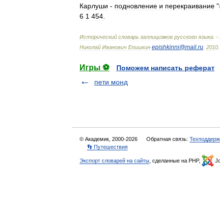
Карлуши
-
подновление
и
перекраивание
"
6
1
454
.
Исторический
словарь
галлицизмов
русского
языка
. -
epishkinni
@
mail
.
ru
Николай
Иванович
Епишкин
.
2010
.
Игры ⚽
Поможем написать реферат
пети монд
© Академик, 2000-2026
Обратная связь:
Техподдерж
👣 Путешествия
Экспорт словарей на сайты
, сделанные на PHP,
Jo