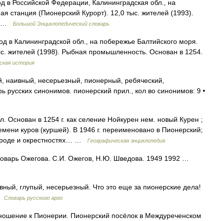
д в Российской Федерации, Калининградская обл., на
 станция (Пионерский Курорт). 12,0 тыс. жителей (1993).
54 …
Большой Энциклопедический словарь
од в Калининградской обл., на побережье Балтийского моря.
тыс. жителей (1998). Рыбная промышленность. Основан в 1254.
ская история
, наивный, несерьезный, пионерный, ребяческий,
 русских синонимов. пионерский прил., кол во синонимов: 9 •
. Основан в 1254 г. как селение Нойкурен нем. новый Курен ;
мени куров (куршей). В 1946 г. переименовано в Пионерский;
городе и окрестностях… …
Географическая энциклопедия
оварь Ожегова. С.И. Ожегов, Н.Ю. Шведова. 1949 1992 …
ый, глупый, несерьезный. Что это еще за пионерские дела!
 …
Словарь русского арго
ошение к Пионерии. Пионерский посёлок в Междуреченском