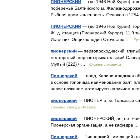
ПИОНЕРСКИЙ
— (до 1946 Ной Курен) горо
побережье Балтийского м. Железнодорожная
Рыбная промышленность. Основан в 12
ПИОНЕРСКИЙ
— (до 1946 Ной Курен), гор
Ж. д. станция (Пионерский Курорт). 11,9 
Источник: Энциклопедия Отечество …
Рус
пионерский
— первопроходческий, глупый
желторотый, первооткрывательский Словарь
глупый (222) • …
Словарь синонимов
Пионерский
— город, Калининградская обл
в основе топонима наименование балт. пле
новое название мотивируют наличием в 
пионерский
— ПИОНЕР, а, м. Толковый сл
Толковый словарь Ожегова
пионерский
— ПИОНЕРСКИЙ, ая, ое. Наивн
Пионерская организация, а не кафедра
Пионерский
— Пионерский: имеющий отн