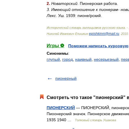
2
.
Новаторский
.
Пионерская
работа
.
3
.
Имеющий
отношение
к
пионерам
-
нов
Лекс
.
Уш
.
1939:
пион
е
/
рский
.
Исторический
словарь
галлицизмов
русского
языка
. -
epishkinni
@
mail
.
ru
Николай
Иванович
Епишкин
.
2010
.
Игры ⚽
Поможем написать курсовую
Синонимы
:
глупый
,
город
,
наивный
,
несерьезный
,
пер
пионерный
Смотреть что такое "пионерский" в
ПИОНЕРСКИЙ
— ПИОНЕРСКИЙ, пионерская,
Пиоонерский значок. Пионерское движение
1935 1940 …
Толковый словарь Ушакова