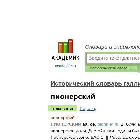
Словари и энциклоп
academic.ru
Исторический словарь галлицизмов русского языка
Исторический словарь галл
пионерский
Толкование
Перевод
пионерский
ПИОНЕРСКИЙ
ая
,
ое
.
pionnier
m
.
1
.
Отн
.
пионерское
дали
,
Достойными
родины
быт
Пионерское
звено
.
БАС
-
1
. ||
Предназначен