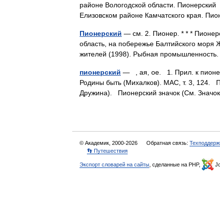
районе Вологодской области. Пионерский 
Елизовском районе Камчатского края. П
Пионерский
— см. 2. Пионер. * * * Пионе
область, на побережье Балтийского моря 
жителей (1998). Рыбная промышленность.
пионерский
— , ая, ое. 1. Прил. к пионе
Родины быть (Михалков). МАС, т. 3, 124. 
Дружина). Пионерский значок (См. Знач
© Академик, 2000-2026
Обратная связь:
Техподдерж
👣 Путешествия
Экспорт словарей на сайты
, сделанные на PHP,
Jo