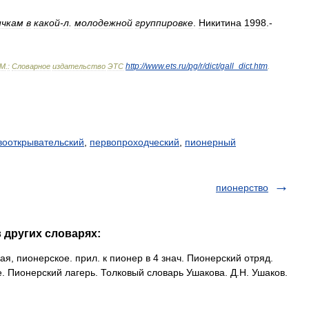
ичкам
в
какой
-
л
.
молодежной
группировке
.
Никитина
1998
.-
http:
//
www
.
ets
.
ru
/
pg
/
r
/
dict
/
gall
_
dict
.
htm
М
.
:
Словарное
издательство
ЭТС
.
вооткрывательский
,
первопроходческий
,
пионерный
пионерство
 других словарях:
 пионерское. прил. к пионер в 4 знач. Пионерский отряд.
. Пионерский лагерь. Толковый словарь Ушакова. Д.Н. Ушаков.