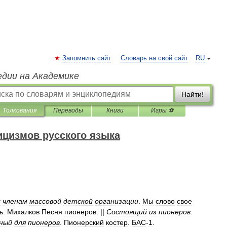
Запомнить сайт
Словарь на свой сайт
RU
едии на Академике
Найти!
Толкования
Переводы
Книги
Игры ⚽
ицизмов русского языка
к
членам
массовой
детской
организации
.
Мы
слово
свое
ь
.
Михалков
Песня
пионеров
. ||
Состоящий
из
пионеров
.
ный
для
пионеров
.
Пионерский
костер
.
БАС
-
1
.