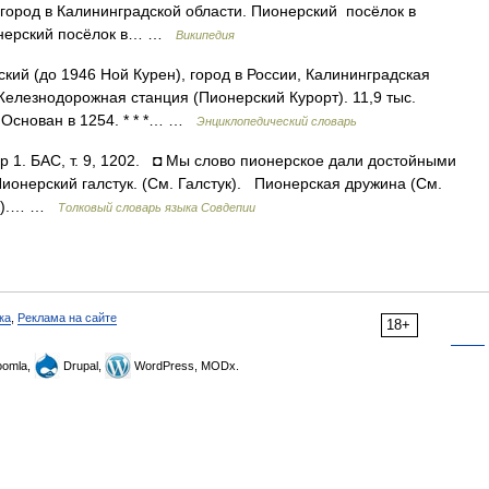
город в Калининградской области. Пионерский посёлок в
ионерский посёлок в… …
Википедия
рский (до 1946 Ной Курен), город в России, Калининградская
Железнодорожная станция (Пионерский Курорт). 11,9 тыс.
 Основан в 1254. * * *… …
Энциклопедический словарь
р 1. БАС, т. 9, 1202. ◘ Мы слово пионерское дали достойными
Пионерский галстук. (См. Галстук). Пионерская дружина (См.
ок).… …
Толковый словарь языка Совдепии
ка
,
Реклама на сайте
18+
omla,
Drupal,
WordPress, MODx.