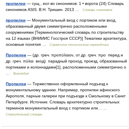
пропилеи
— сущ., кол во синонимов: 1 • ворота (24) Словарь
синонимов ASIS. В.Н. Тришин. 2013 …
Словарь синонимов
пропилеи
— Монументальный вход с портиком или вход,
образованный двумя симметрично расположенными
сооружениями [Терминологический словарь по строительству
на 12 языках (ВНИИИС Госстроя СССР)] Тематики архитектура,
основные понятия …
Справочник технического переводчика
Пропилеи
— (др. греч. προπύλαιον, от др. греч. προ перед и
др. греч. πύλαι вход) парадный проход, проезд, образованный
портиками и колоннадами[1], расположенными симметрично о
…
Википедия
Пропилеи
— Торжественно оформленный подъезд к
монументальному зданию. Например, пропилеи афинского
Акрополя, парные галереи при подъезде к Смольному в Санкт
Петербурге. Источник: Словарь архитектурно строительных
терминов монументальный вход с портиком или… …
Строительный словарь