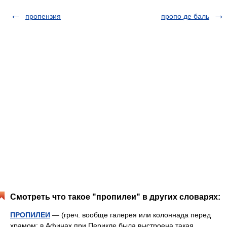
пропензия
пропо де баль
Смотреть что такое "пропилеи" в других словарях:
ПРОПИЛЕИ
— (греч. вообще галерея или колоннада перед
храмом; в Афинах при Перикле была выстроена такая