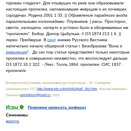
горожан <ладоги>. Для плывущих по реке они образовывали
настоящие пропилеи, напоминавшие живущим о их почивших
сородичах. Родина 2001 1 33. ||
Обрамление парадного входа
параллельными колоннадами.
Плужников. |
расш
. Просторно,
светло, налощено, натерто и устлано было в обозреваемых им
"пропилеях". Бобор. Доктор Цыбулька. // ОЗ 1874 213 1 6. ||
перен. Предверие
. В
сент
. книжке Русского Вестника
напечатано начало обширной статьи г. Безобразова "Вона и
революция
".. До сих пор статья представляет только некоторые
пропилеи и совершенно неизвестно, что воспоследует дальше.
ОЗ 1872 10 2 322. -
Лекс
. Толль 1864: пропилеи; СИС 1937:
пропил
е/
и.
Исторический словарь галлицизмов русского языка. - М.: Словарное
http://www.ets.ru/pg/r/dict/gall_dict.htm
издательство ЭТС
.
Николай Иванович
epishkinni@mail.ru
Епишкин
.
2010
.
Игры ⚽
Поможем написать реферат
Синонимы
:
ворота