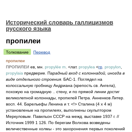
Исторический словарь галлицизмов
русского языка
пропилеи
Толкование
Перевод
пропилеи
ПРОПИЛЕИ
ев, мн.
propylée m
. <лат.
propylea
<
гр
.
propylon
,
propylaia
предверие. П
арадный вход с колоннадой, иногда в
виде отдельного строения.
БАС-1. Поглядел на
колоссальную гробницу Андриана (крепость св. Ангела),
похожую на громадную .. стену, и по прямой линии достиг
великолепной колоннады, пропилей Петра. Анненков Литер.
восп. 44. Барельефы Ленина и т. <!> Сталина (4 х 4 м)
установленые на пропилеях, выполнены скульптором
Меркуловым. Павильон СССР на межд. выставке 1937 г. //
Источник 1999 1 126. По берегам Волхова возведены
величественные холмы - это захоронения первых поколений