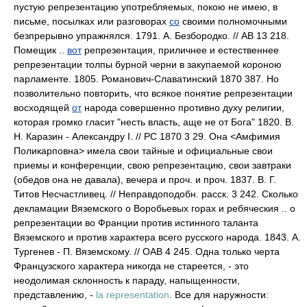
пустую репрезентацию употребляемых, покою не имею, в
письме, посылках или разговорах
со
своими полномочными
безпрерывно упражнялся. 1791. А. Безбородко. // АВ 13 218.
Помещик ..
вот
репрезентация, приличнее и естественнее
репрезентации толпы бурной черни в закупаемой короною
парламенте. 1805. Романович-Славатинский 1870 387. Но
позволительно повторить, что всякое понятие репрезентации
восходящей
от
народа совершенно противно духу религии,
которая громко гласит "несть власть, аще не от Бога" 1820. В.
Н. Каразин - Александру I. // РС 1870 3 29. Она <Амфимия
Поликарповна> имела свои тайные и официальные свои
приемы и конференции, свою репрезентацию, свои завтраки
(обедов она не давала), вечера и проч. и проч. 1837. В. Г.
Титов Несчастливец. // Неправдоподобн. расск. 3 242. Сколько
декламации Вяземского о Воробьевых горах и ребяческия .. о
репрезентации во Франции против истинного таланта
Вяземского и против характера всего русского народа. 1843. А.
Тургенев - П. Вяземскому. // ОАВ 4 245. Одна только черта
Французского характера никогда не стареется, - это
неодолимая склонность к параду, напыщенности,
представлению, -
la representation
. Все для наружности: