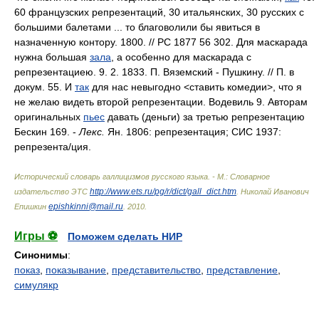
60 французских репрезентаций, 30 итальянских, 30 русских с
большими балетами ... то благоволили бы явиться в
назначенную контору. 1800. // РС 1877 56 302. Для маскарада
нужна большая
зала
, а особенно для маскарада с
репрезентациею. 9. 2. 1833. П. Вяземский - Пушкину. // П. в
докум. 55. И
так
для нас невыгодно <ставить комедии>, что я
не желаю видеть второй репрезентации. Водевиль 9. Авторам
оригинальных
пьес
давать (деньги) за третью репрезентацию
Бескин 169. -
Лекс.
Ян. 1806: репрезентация; СИС 1937:
репрезент
а/
ция.
Исторический словарь галлицизмов русского языка. - М.: Словарное
http://www.ets.ru/pg/r/dict/gall_dict.htm
издательство ЭТС
.
Николай Иванович
epishkinni@mail.ru
Епишкин
.
2010
.
Игры ⚽
Поможем сделать НИР
Синонимы
:
показ
,
показывание
,
представительство
,
представление
,
симулякр