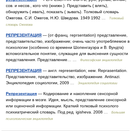
сов. и несов., кого что (книжн.). Представить ( влять),
обнаружить ( ивать), показать ( зывать). Толковый словарь
Ожегова. С.И. Ожегов, Н.Ю. Шведова. 1949 1992 …
Толковый
словарь Ожегова
РЕПРЕЗЕНТАЦИЯ
— (от франц. reprsentation) представление,
представительство, изображение; очень часто употребляемое в
психологии (особенно со времени Шопенгауэра и В. Вундта)
вспомогательное понятие, служащее для выяснения сущности
представления. Представление… …
Философская энциклопедия
РЕПРЕЗЕНТАЦИЯ
— англ. representation; нем. Reprasentation.
Представление, представительство, изображение. Antinazi.
Энциклопедия социологии, 2009 …
Энциклопедия социологии
Репрезентация
— Кодирование и накопление сенсорной
информации в мозге. Идея, мысль, представление сенсорной
или оценочной информации. Краткий толковый психолого
психиатрический словарь. Под ред. igisheva. 2008 …
Большая
психологическая энциклопедия