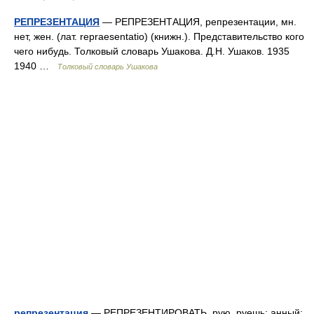
РЕПРЕЗЕНТАЦИЯ
— РЕПРЕЗЕНТАЦИЯ, репрезентации, мн.
нет, жен. (лат. repraesentatio) (книжн.). Представительство кого
чего нибудь. Толковый словарь Ушакова. Д.Н. Ушаков. 1935
1940 …
Толковый словарь Ушакова
репрезентация
— РЕПРЕЗЕНТИРОВАТЬ, рую, руешь; анный;