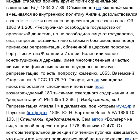
каждый старался принять других почти официяльною
важностью. БДЧ 1834 3 7 39. Обыкновенно
он
<король> мало
вмешивался во внутреннюю политику Англии, довольствовался
своею
liste civile
и внешнею репрезентациею своего сана. ОЗ
1860 9 1 200. <Республика> освободила государство от
орлеанской династии, но не освободила лицо от государства,
она, напротив, оставила лицо слабым и беспомощным перед
признаком репрезентации, облеченной в царскую порфиру.
Герц. Письма из Франции и Италии. Более или менее
конституционныя державы, имея многочисленныя и частью
живыя, или фиктивныя начала, осуждены на вечную
репрезентацию, то есть, попросту, комедию. 1853. Вяземский
Стар.зап. кн. // ПСС 10 79-70. Говорят, что
он
<канцлер>
неохотно оставлял спокойный и почетный
пост
,
вознаграждаемый 180 тысячами ежегодного содержания и на
"репрезентацию". РБ 1895 1 2 86. ||
Изображение, вид
.
Репрезентация <павла I > в далматике, под которым
мундир
и
Прусские
ботфорты
. 1836. Ю. Н. Бартенев Восп. // РА 1886 10
193.
|| Спектакль, представление.
Сам
автор
<Вольтер> не
видел первой репрезентации. 1778. Фонвизин 2 470. От
конторы театральной дирекции почтенной публике извещается,
что ежели кто желает подписаться вообще на спектакли,
как
те: