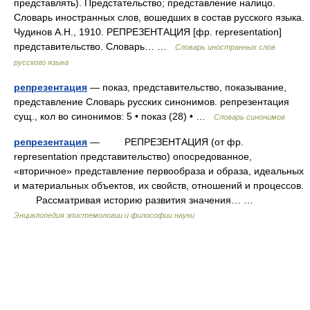
представлять). Предстательство; представление налицо.
Словарь иностранных слов, вошедших в состав русского языка.
Чудинов А.Н., 1910. РЕПРЕЗЕНТАЦИЯ [фр. representation]
представительство. Словарь… …
Словарь иностранных слов
русского языка
репрезентация
— показ, представительство, показывание,
представление Словарь русских синонимов. репрезентация
сущ., кол во синонимов: 5 • показ (28) • …
Словарь синонимов
репрезентация
— РЕПРЕЗЕНТАЦИЯ (от фр.
representation представительство) опосредованное,
«вторичное» представление первообраза и образа, идеальных
и материальных объектов, их свойств, отношений и процессов.
Рассматривая историю развития значения… …
Энциклопедия эпистемологии и философии науки