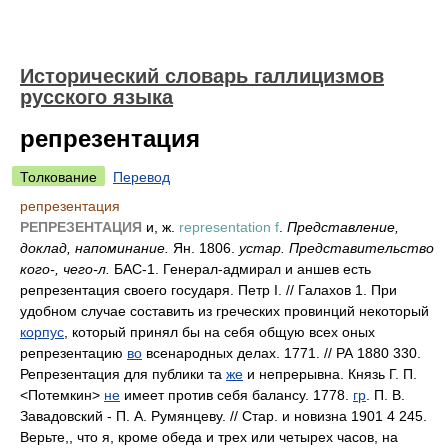
Исторический словарь галлицизмов
русского языка
репрезентация
Толкование
Перевод
репрезентация
РЕПРЕЗЕНТАЦИЯ
и, ж.
representation f
.
Представление,
доклад, напоминание.
Ян. 1806.
устар. Представительство
кого-, чего-л.
БАС-1. Генерал-адмирал и аншев есть
репрезентация своего государя. Петр I. // Галахов 1. При
удобном случае составить из греческих провинций некоторый
корпус
, который принял бы на себя общую всех оных
репрезентацию
во
всенародных делах. 1771. // РА 1880 330.
Репрезентация для публики та
же
и непрерывна. Князь Г. П.
<Потемкин>
не
имеет против себя балансу. 1778.
гр
. П. В.
Завадовский - П. А. Румянцеву. // Стар. и новизна 1901 4 245.
Верьте,, что я, кроме обеда и трех или четырех часов, на