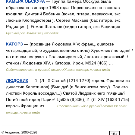
КАМЕРА ОБСКУРА
— Группа Камера Обскура была
образована в январе 1998 года. Первоначально в состав
входили: Дмитрий Бебенин (вокал, гитара, перкуссия, экс
Лесные Клоподастеры ), Сергей Маскаев (бас гитара, экс
Радиация ), Роман Шаталов (лидер гитара, экс Радиация… …
Русский рок. Малая энциклопедия
КАТОРЗ
— (прозвище Людовика XIV; франц. quatorze
четырнадцатый; о художественном стиле) Художник / не один! /
по стенам поерзал. / Пол ампиристый, / потолок рококовый, /
стенки / Людовика ХIV, / Каторза. Ирон. М924 (466) …
Собственное имя в русской поэзии XX века: словарь личных имён
ЛЮДОВИК
— 1. (Л. IX Святой (1214 1270) король Франции из
династии Капетингов) (Был дуб (в Венсенском лесу). Под его
листвой Король восседал...) Святой Людовик чего глядишь?
Погиб твой город Париж! Цв935 (II,336); 2. (Л. XIV (1638 1715)
король Франции из… …
Собственное имя в русской поэзии XX века:
словарь личных имён
© Академик, 2000-2026
18+