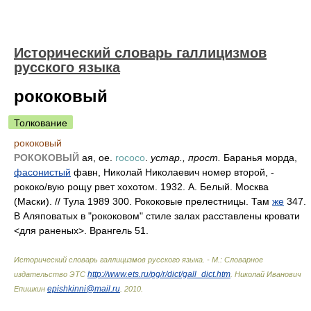
Исторический словарь галлицизмов
русского языка
рококовый
Толкование
рококовый
РОКОКОВЫЙ
ая, ое.
rococo
.
устар., прост.
Баранья морда,
фасонистый
фавн, Николай Николаевич номер второй, -
рокок
о/
вую рощу рвет хохотом. 1932. А. Белый. Москва
(Маски). // Тула 1989 300. Рококовые прелестницы. Там
же
347.
В Аляповатых в "рококовом" стиле залах расставлены кровати
<для раненых>. Врангель 51.
Исторический словарь галлицизмов русского языка. - М.: Словарное
http://www.ets.ru/pg/r/dict/gall_dict.htm
издательство ЭТС
.
Николай Иванович
epishkinni@mail.ru
Епишкин
.
2010
.