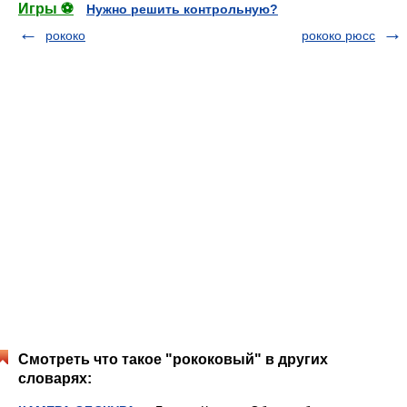
Игры ⚽
Нужно решить контрольную?
рококо
рококо рюсс
Смотреть что такое "рококовый" в других
словарях: