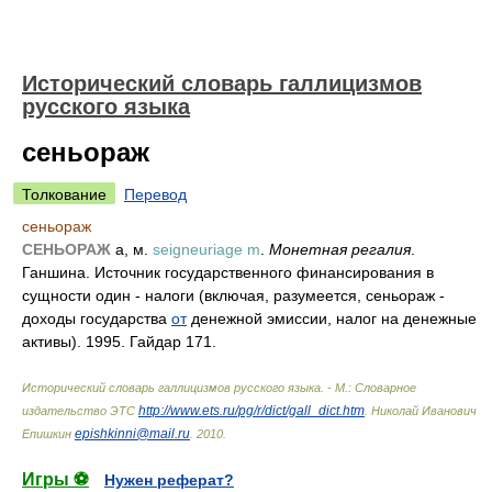
Исторический словарь галлицизмов
русского языка
сеньораж
Толкование
Перевод
сеньораж
СЕНЬОРАЖ
а, м.
seigneuriage m
.
Монетная регалия
.
Ганшина. Источник государственного финансирования в
сущности один - налоги (включая, разумеется, сеньораж -
доходы государства
от
денежной эмиссии, налог на денежные
активы). 1995. Гайдар 171.
Исторический словарь галлицизмов русского языка. - М.: Словарное
http://www.ets.ru/pg/r/dict/gall_dict.htm
издательство ЭТС
.
Николай Иванович
epishkinni@mail.ru
Епишкин
.
2010
.
Игры ⚽
Нужен реферат?