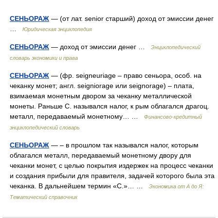
СЕНЬОРАЖ
— (от лат. senior старший) доход от эмиссии денег
…
Юридическая энциклопедия
СЕНЬОРАЖ
— доход от эмиссии денег …
Энциклопедический
словарь экономики и права
СЕНЬОРАЖ
— (фр. seigneuriage – право сеньора, особ. на
чеканку монет; англ. seigniorage или seignorage) – плата,
взимаемая монетным двором за чеканку металлической
монеты. Раньше С. назывался налог, к рым облагался драгоц.
металл, передаваемый монетному… …
Финансово-кредитный
энциклопедический словарь
СЕНЬОРАЖ
— – в прошлом так назывался налог, которым
облагался металл, передаваемый монетному двору для
чеканки монет, с целью покрытия издержек на процесс чеканки
и создания прибыли для правителя, задачей которого была эта
чеканка. В дальнейшем термин «С.»… …
Экономика от А до Я:
Тематический справочник