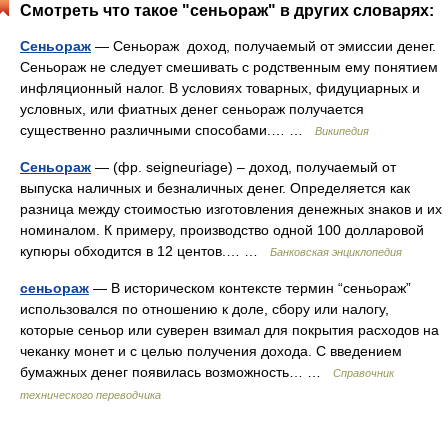
Смотреть что такое "сеньораж" в других словарях:
Сеньораж
— Сеньораж доход, получаемый от эмиссии денег.
Сеньораж не следует смешивать с родственным ему понятием
инфляционный налог. В условиях товарных, фидуциарных и
условных, или фиатных денег сеньораж получается
существенно различными способами.… …
Википедия
Сеньораж
— (фр. seigneuriage) – доход, получаемый от
выпуска наличных и безналичных денег. Определяется как
разница между стоимостью изготовления денежных знаков и их
номиналом. К примеру, производство одной 100 долларовой
купюры обходится в 12 центов.… …
Банковская энциклопедия
сеньораж
— В историческом контексте термин “сеньораж”
использовался по отношению к доле, сбору или налогу,
которые сеньор или суверен взимал для покрытия расходов на
чеканку монет и с целью получения дохода. С введением
бумажных денег появилась возможность… …
Справочник
технического переводчика