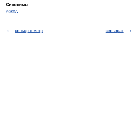
Синонимы
:
доход
сеньор е мэтр
сеньорат