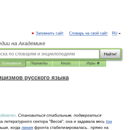
Запомнить сайт
Словарь на свой сайт
RU
едии на Академике
Найти!
Толкования
Переводы
Книги
Игры ⚽
ицизмов русского языка
bilisieren
.
Становиться
стабильным
,
подвергаться
ка
литературного
сектора
"
Весов
";
она
и
задавала
весь
тон
льше
,
когда
линия
фронта
стабилизировалась
..
прямо
на