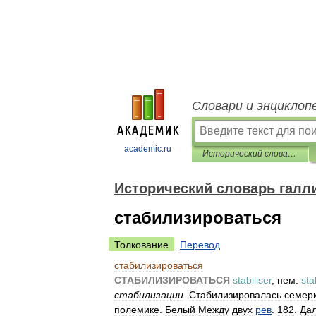
Словари и энциклоп
academic.ru
Исторический словарь галлицизмов русского языка
Исторический словарь галл
стабилизироваться
Толкование
Перевод
стабилизироваться
СТАБИЛИЗИРОВАТЬСЯ
stabiliser
,
нем
.
sta
стабилизации
.
Стабилизировалась
семер
полемике
.
Белый
Между
двух
рев
.
182
.
Да