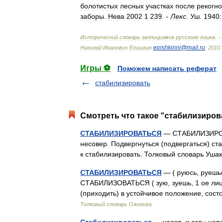
болотистых
лесных
участках
после
рекогн
заборы
.
Нева
2002
1
239
. -
Лекс
.
Уш
.
1940:
Исторический
словарь
галлицизмов
русского
языка
. -
epishkinni
@
mail
.
ru
Николай
Иванович
Епишкин
.
2010
.
Игры ⚽
Поможем написать реферат
стабилизировать
Смотреть что такое "стабилизиров
СТАБИЛИЗИРОВАТЬСЯ
— СТАБИЛИЗИРОВА
несовер. Подвергнуться (подвергаться) ст
к стабилизировать. Толковый словарь Уша
СТАБИЛИЗИРОВАТЬСЯ
— ( руюсь, руешься
СТАБИЛИЗОВАТЬСЯ ( зую, зуешь, 1 ое лицо 
(приходить) в устойчивое положение, сос
Толковый словарь Ожегова