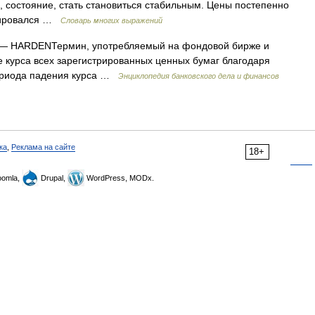
, состояние, стать становиться стабильным. Цены постепенно
изировался …
Словарь многих выражений
— HARDENТермин, употребляемый на фондовой бирже и
курса всех зарегистрированных ценных бумаг благодаря
периода падения курса …
Энциклопедия банковского дела и финансов
ка
,
Реклама на сайте
18+
omla,
Drupal,
WordPress, MODx.