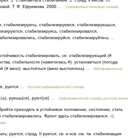
рех. 1. Становиться стабильным. 2. страд. к несов. гл.
мовой. Т. Ф. Ефремова. 2000 …
Современный толковый словарь
, стабилизируюсь, стабилизируемся, стабилизируешься,
лизируются, стабилизируясь, стабилизировался,
табилизировались, стабилизируйся, стабилизируйтесь …
стойчивость стабилизировать, ся. стабилизирующий (#
ства, стабильности (наметилась #). установиться (погода
ый (# вино). выстояться (вино выстоялось) …
Идеографический
ся, руется …
Русский орфографический словарь
(сь), руешь(ся), руют(ся) …
Орфографический словарь русского языка
 Прийти приходить в устойчивое положение, состояние, стать
 стабилизировались. Фронт здесь стабилизировался. ◁
варь
ть; руется; страд. II руется; св. и нсв. см. тж. стабилизация