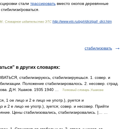
осцировки
стали
трассировать
вместо
окопов
деревянные
стибилиз
и
/
роваться
.
http:
//
www
.
ets
.
ru
/
pg
/
r
/
dict
/
gall
_
dict
.
htm
М
.
:
Словарное
издательство
ЭТС
.
стабилизовать
аться" в других словарях:
ТЬСЯ, стабилизируюсь, стабилизируешься. 1. совер. и
абилизации. Положение стабилизировалось. 2. несовер. страд.
кова. Д.Н. Ушаков. 1935 1940 …
Толковый словарь Ушакова
, 1 ое лицо и 2 е лицо не употр.), руется и
и 2 е лицо не употр.), зуется; совер. и несовер. Прийти
тояние. Цены стабилизовались, стабилизировались. |… …