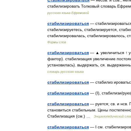
Стабилизироваться
— несов. и сов.; непе
стабилизировать Толковый словарь Ефре
русского языка Ефремовой
стабилизироваться
— стабилизироваться
стабилизируетесь, стабилизируется, стаби
стабилизировалась, стабилизировалось, с
Формы слов
стабилизироваться
— ▲ увеличиться ↑ у
фактор). стабилизация увеличение постоян
установилась). выдержать, ся. выдержанн
словарь русского языка
стабилизироваться
— стабилиз ировать
стабилизироваться
— (I), стабилизи/рую
стабилизироваться
— руется; св. и нсв.
становиться стабильным. Цены постепенно
Стабилизация (см.) …
Энциклопедический сло
стабилизироваться
— I см. стабилизирова