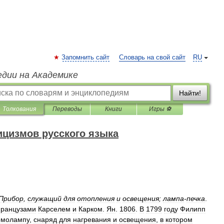
Запомнить сайт
Словарь на свой сайт
RU
едии на Академике
Найти!
Толкования
Переводы
Книги
Игры ⚽
ицизмов русского языка
Прибор
,
служащий
для
отопления
и
освещения
;
лампа
-
печка
.
ранцузами
Карселем
и
Карком
.
Ян
.
1806
.
В
1799
году
Филипп
рмолампу
,
снаряд
для
нагревания
и
освещения
,
в
котором