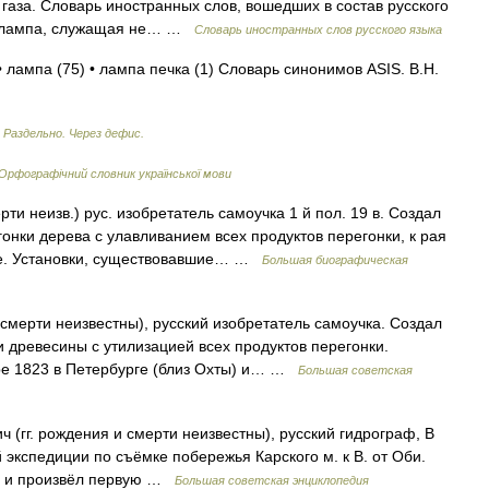
газа. Словарь иностранных слов, вошедших в состав русского
А лампа, служащая не… …
Словарь иностранных слов русского языка
• лампа (75) • лампа печка (1) Словарь синонимов ASIS. В.Н.
 Раздельно. Через дефис.
Орфографічний словник української мови
ерти неизв.) рус. изобретатель самоучка 1 й пол. 19 в. Создал
гонки дерева с улавливанием всех продуктов перегонки, к рая
ге. Установки, существовавшие… …
Большая биографическая
 смерти неизвестны), русский изобретатель самоучка. Создал
и древесины с утилизацией всех продуктов перегонки.
бре 1823 в Петербурге (близ Охты) и… …
Большая советская
г. рождения и смерти неизвестны), русский гидрограф, В
 экспедиции по съёмке побережья Карского м. к В. от Оби.
ей и произвёл первую …
Большая советская энциклопедия