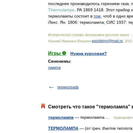
последнее
производилось
горением
газа
,
Thermolampe
.
РА
1869
1418
.
Этот
прибор
термолампы
состоит
в
том
,
чтоб
в
одно
вр
Лекс
.
Ян
.
1806:
термолампа
;
СИС
1937:
те
Исторический
словарь
галлицизмов
русского
языка
. -
epishkinni
@
mail
.
ru
Николай
Иванович
Епишкин
.
2010
.
Игры ⚽
Нужна курсовая?
Синонимы
:
лампа
термограф
Смотреть что такое "термолампа" 
термолампа
— термолампа …
Орфографич
ТЕРМОЛАМПА
— (от греч. therme теплота