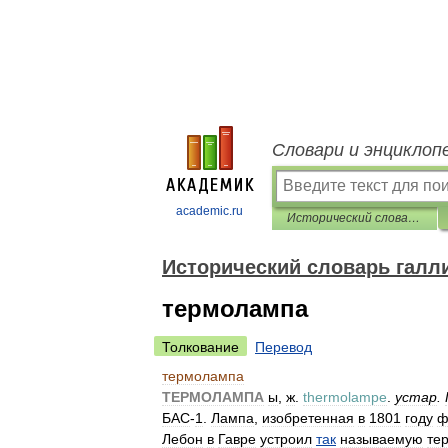
Словари и энциклоп
academic.ru
Исторический словарь галлицизмов русского языка
Исторический словарь галл
термолампа
Толкование
Перевод
термолампа
ТЕРМОЛАМПА
ы
,
ж
.
thermolampe
.
устар
.
БАС
-
1
.
Лампа
,
изобретенная
в
1801
году
ф
Лебон
в
Гавре
устроил
так
называемую
те