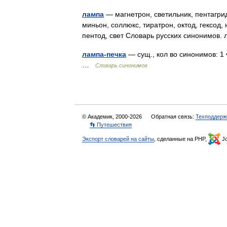
лампа
— магнетрон, светильник, пентагрид
миньон, соллюкс, тиратрон, октод, гексод,
пентод, свет Словарь русских синонимов
лампа-печка
— сущ., кол во синонимов: 1 
…
Словарь синонимов
© Академик, 2000-2026
Обратная связь:
Техподдерж
👣 Путешествия
Экспорт словарей на сайты
, сделанные на PHP,
Jo