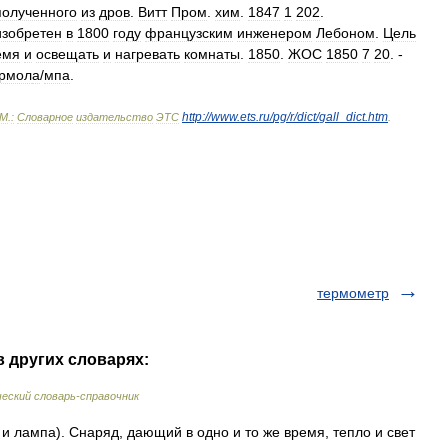
полученного
из
дров
.
Витт
Пром
.
хим
.
1847
1
202
.
изобретен
в
1800
году
французским
инженером
Лебоном
.
Цель
емя
и
освещать
и
нагревать
комнаты
.
1850
.
ЖОС
1850
7
20
. -
рмол
а
/
мпа
.
http:
//
www
.
ets
.
ru
/
pg
/
r
/
dict
/
gall
_
dict
.
htm
М
.
:
Словарное
издательство
ЭТС
.
термометр
в других словарях:
еский словарь-справочник
 и лампа). Снаряд, дающий в одно и то же время, тепло и свет