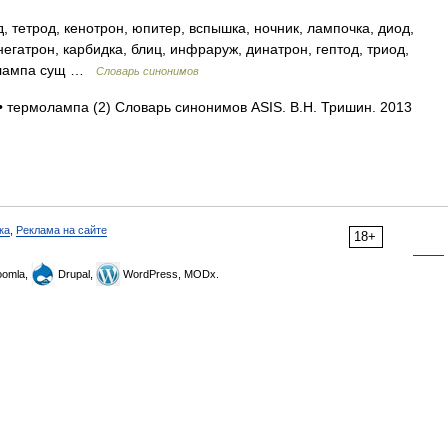
, тетрод, кенотрон, юпитер, вспышка, ночник, лампочка, диод,
 негатрон, карбидка, блиц, инфраруж, динатрон, гептод, триод,
. лампа сущ …
Словарь синонимов
• термолампа (2) Словарь синонимов ASIS. В.Н. Тришин. 2013
ка
,
Реклама на сайте
18+
omla,
Drupal,
WordPress, MODx.