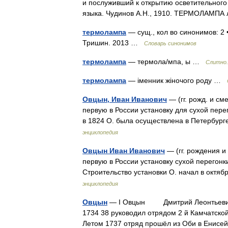
и послуживший к открытию осветительного 
языка. Чудинов А.Н., 1910. ТЕРМОЛАМП
термолампа
— сущ., кол во синонимов: 2 
Тришин. 2013 …
Словарь синонимов
термолампа
— термола/мпа, ы …
Слитно.
термолампа
— іменник жіночого роду …
Овцын, Иван Иванович
— (гг. рожд. и см
первую в России установку для сухой пере
в 1824 О. была осуществлена в Петербур
энциклопедия
Овцын Иван Иванович
— (гг. рождения и
первую в России установку сухой перегонк
Строительство установки О. начал в октя
энциклопедия
Овцын
— I Овцын Дмитрий Леонтьевич (г
1734 38 руководил отрядом 2 й Камчатской
Летом 1737 отряд прошёл из Оби в Енис