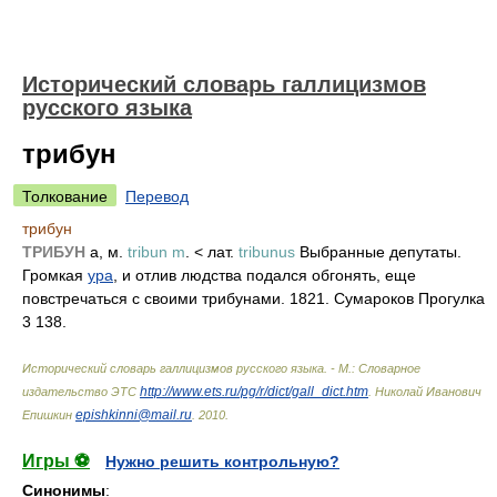
Исторический словарь галлицизмов
русского языка
трибун
Толкование
Перевод
трибун
ТРИБУН
а, м.
tribun m
. < лат.
tribunus
Выбранные депутаты.
Громкая
ура
, и отлив людства подался обгонять, еще
повстречаться с своими трибунами. 1821. Сумароков Прогулка
3 138.
Исторический словарь галлицизмов русского языка. - М.: Словарное
http://www.ets.ru/pg/r/dict/gall_dict.htm
издательство ЭТС
.
Николай Иванович
epishkinni@mail.ru
Епишкин
.
2010
.
Игры ⚽
Нужно решить контрольную?
Синонимы
: