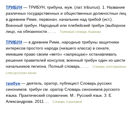
ТРИБУН
— ТРИБУН, трибуна, муж. (лат. tribunus). 1. Название
различных государственных и общественных должностных лиц
в древнем Риме, первонач. начальник над трибой (ист.).
Военный трибун. Народный или плебейский трибун (выборное
лицо, на обязанности… …
Толковый словарь Ушакова
ТРИБУН
— в древнем Риме, народные трибуны защитники
интересов простого народа (низшего класса) в сенате,
имевшие право своим «вето» «запрещаю» останавливать
решения правителей консулов; военный трибун один из шести
начальников легиона. Полный словарь… …
Словарь иностранных
слов русского языка
трибун
— деятель, оратор, публицист Словарь русских
синонимов. трибун см. оратор Словарь синонимов русского
языка. Практический справочник. М.: Русский язык. З. Е.
Александрова. 2011 …
Словарь синонимов