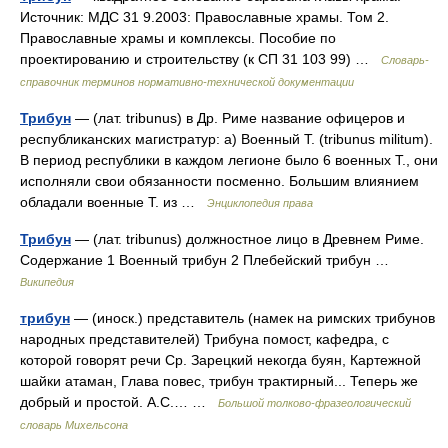
Источник: МДС 31 9.2003: Православные храмы. Том 2.
Православные храмы и комплексы. Пособие по
проектированию и строительству (к СП 31 103 99) …
Словарь-
справочник терминов нормативно-технической документации
Трибун
— (лат. tribunus) в Др. Риме название офицеров и
республиканских магистратур: а) Военный Т. (tribunus militum).
В период республики в каждом легионе было 6 военных Т., они
исполняли свои обязанности посменно. Большим влиянием
обладали военные Т. из …
Энциклопедия права
Трибун
— (лат. tribunus) должностное лицо в Древнем Риме.
Содержание 1 Военный трибун 2 Плебейский трибун …
Википедия
трибун
— (иноск.) представитель (намек на римских трибунов
народных представителей) Трибуна помост, кафедра, с
которой говорят речи Ср. Зарецкий некогда буян, Картежной
шайки атаман, Глава повес, трибун трактирный... Теперь же
добрый и простой. А.С.… …
Большой толково-фразеологический
словарь Михельсона