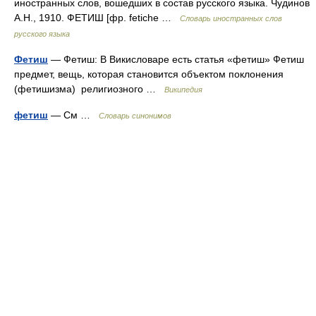
иностранных слов, вошедших в состав русского языка. Чудинов
А.Н., 1910. ФЕТИШ [фр. fetiche …
Словарь иностранных слов
русского языка
Фетиш
— Фетиш: В Викисловаре есть статья «фетиш» Фетиш
предмет, вещь, которая становится объектом поклонения
(фетишизма) религиозного …
Википедия
фетиш
— См …
Словарь синонимов