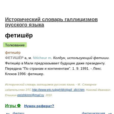
Исторический словарь галлицизмов
русского языка
фетишёр
Толкование
фетишёр
ФЕТИШЁР
а, м.
féticheur m
.
Колдун, использующий фетиши
.
Фетишёр в Мали предсказывает будущее даже президенту.
Передача "По странам и континентам". 1. 9. 1991. -
Лекс.
Клоков 1996: фетишер.
Исторический словарь галлицизмов русского языка. - М.: Словарное
http://www.ets.ru/pg/r/dict/gall_dict.htm
издательство ЭТС
.
Николай Иванович
epishkinni@mail.ru
Епишкин
.
2010
.
Игры ⚽
Нужен реферат?
фетиш
фетишизация