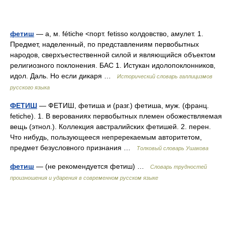
фетиш
— а, м. fétiche <порт. fetisso колдовство, амулет. 1.
Предмет, наделенный, по представлениям первобытных
народов, сверхъестественной силой и являющийся объектом
религиозного поклонения. БАС 1. Истукан идолопоклонников,
идол. Даль. Но если дикаря …
Исторический словарь галлицизмов
русского языка
ФЕТИШ
— ФЕТИШ, фетиша и (разг.) фетиша, муж. (франц.
fetiche). 1. В верованиях первобытных племен обожествляемая
вещь (этнол.). Коллекция австралийских фетишей. 2. перен.
Что нибудь, пользующееся непререкаемым авторитетом,
предмет безусловного признания …
Толковый словарь Ушакова
фетиш
— (не рекомендуется фетиш) …
Словарь трудностей
произношения и ударения в современном русском языке