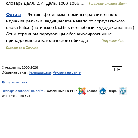
словарь Даля. В.И. Даль. 1863 1866 …
Толковый словарь Даля
Фетиш
— Фетиш, фетишизм термины сравнительного
изучения религии, ведущиесвое начало от португальского
слова feiticо (латинское factitius волшебный, чудодейственный).
Этим термином португальцы обозначалиразличные
принадлежности католического обихода… …
Энциклопедия
Брокгауза и Ефрона
© Академик, 2000-2026
18+
Обратная связь:
Техподдержка
,
Реклама на сайте
👣 Путешествия
Экспорт словарей на сайты
, сделанные на PHP,
Joomla,
Drupal,
WordPress, MODx.