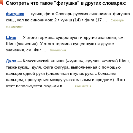
Смотреть что такое "фигушка" в других словарях:
фигушка
— кукиш, фига Словарь русских синонимов. фигушка
сущ., кол во синонимов: 2 • кукиш (14) • фига (17 …
Словарь
синонимов
Шиш
— У этого термина существуют и другие значения, см.
Шиш (значения). У этого термина существуют и другие
значения, см. Фиг …
Википедия
Дуля
— Классический «шиш» («кукиш», «дуля», «фига») Шиш,
также кукиш, дуля, фига фигура, выполненная с помощью
пальцев одной руки (сложенная в кулак рука с большим
пальцем, просунутым между указательным и средним). Этот
жест используется людьми в… …
Википедия