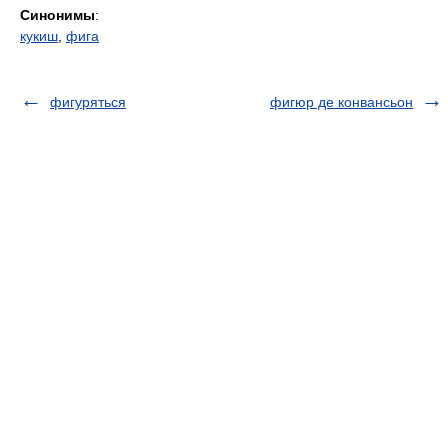
Синонимы
:
кукиш
,
фига
фигуряться
фигюр де конвансьон