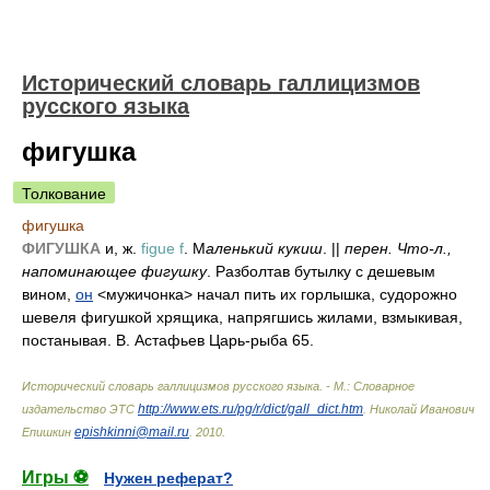
Исторический словарь галлицизмов
русского языка
фигушка
Толкование
фигушка
ФИГУШКА
и, ж.
figue f
. М
аленький кукиш
. ||
перен. Что-л.,
напоминающее фигушку
. Разболтав бутылку с дешевым
вином,
он
<мужичонка> начал пить их горлышка, судорожно
шевеля фигушкой хрящика, напрягшись жилами, взмыкивая,
постанывая. В. Астафьев Царь-рыба 65.
Исторический словарь галлицизмов русского языка. - М.: Словарное
http://www.ets.ru/pg/r/dict/gall_dict.htm
издательство ЭТС
.
Николай Иванович
epishkinni@mail.ru
Епишкин
.
2010
.
Игры ⚽
Нужен реферат?