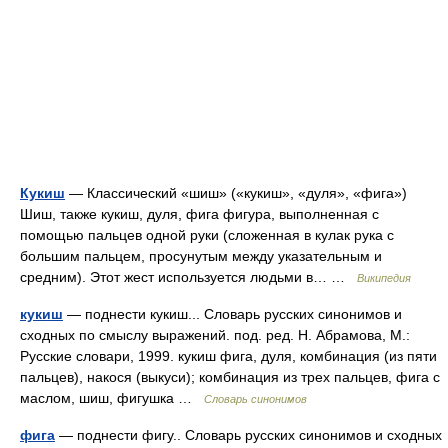
Кукиш
— Классический «шиш» («кукиш», «дуля», «фига»)
Шиш, также кукиш, дуля, фига фигура, выполненная с
помощью пальцев одной руки (сложенная в кулак рука с
большим пальцем, просунутым между указательным и
средним). Этот жест используется людьми в… …
Википедия
кукиш
— поднести кукиш... Словарь русских синонимов и
сходных по смыслу выражений. под. ред. Н. Абрамова, М.:
Русские словари, 1999. кукиш фига, дуля, комбинация (из пяти
пальцев), накося (выкуси); комбинация из трех пальцев, фига с
маслом, шиш, фигушка …
Словарь синонимов
фига
— поднести фигу.. Словарь русских синонимов и сходных