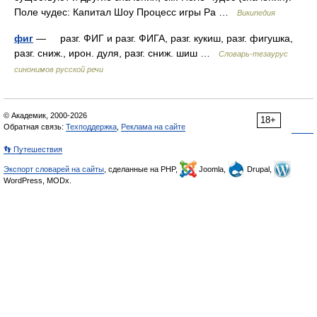
Поле чудес: Капитал Шоу Процесс игры Ра …
Википедия
фиг
— разг. ФИГ и разг. ФИГА, разг. кукиш, разг. фигушка,
разг. сниж., ирон. дуля, разг. сниж. шиш …
Словарь-тезаурус
синонимов русской речи
© Академик, 2000-2026
18+
Обратная связь:
Техподдержка
,
Реклама на сайте
👣 Путешествия
Экспорт словарей на сайты
, сделанные на PHP,
Joomla,
Drupal,
WordPress, MODx.