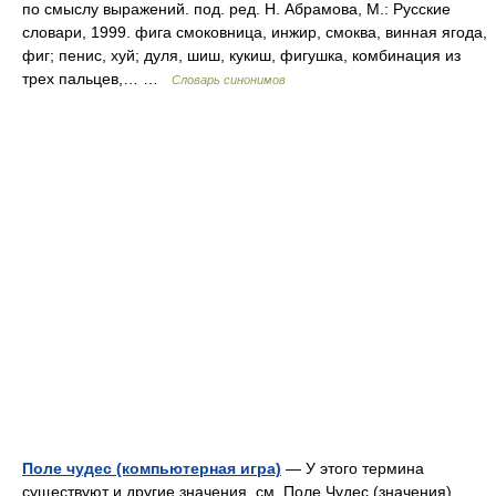
по смыслу выражений. под. ред. Н. Абрамова, М.: Русские
словари, 1999. фига смоковница, инжир, смоква, винная ягода,
фиг; пенис, хуй; дуля, шиш, кукиш, фигушка, комбинация из
трех пальцев,… …
Словарь синонимов
Поле чудес (компьютерная игра)
— У этого термина
существуют и другие значения, см. Поле Чудес (значения).