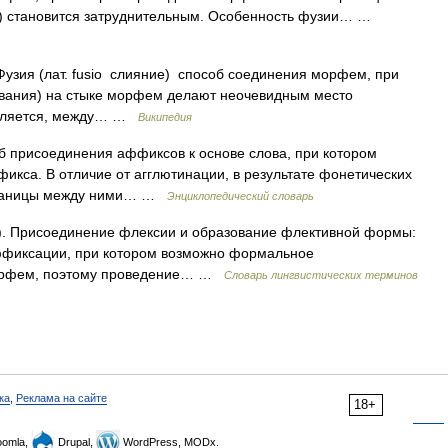
м) становится затруднительным. Особенность фузии… …
 Фузия (лат. fusio слияние) способ соединения морфем, при
вания) на стыке морфем делают неочевидным место
является, между… …
Википедия
об присоединения аффиксов к основе слова, при котором
икса. В отличие от агглютинации, в результате фонетических
 границы между ними… …
Энциклопедический словарь
ие). Присоединение флексии и образование флективной формы:
д аффиксации, при котором возможно формальное
морфем, поэтому проведение… …
Словарь лингвистических терминов
ка
,
Реклама на сайте
18+
omla,
Drupal,
WordPress, MODx.