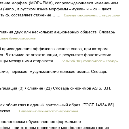
. слияние морфем (МОРФЕМА), сопровождающееся изменением
 (напр., в русском языке морфемы «мужик» и « ск » дают
ость ф. составляет стяжение… …
Словарь иностранных слов русского
лияния двух или нескольких акционерных обществ. Словарь
оварь бизнес-терминов
об присоединения аффиксов к основе слова, при котором
а. В отличие от агглютинации, в результате фонетических
аницы между ними стираются …
Большой Энциклопедический словарь
кие, тюркские, мусульманские женские имена. Словарь
ьгамация (3) • слияние (21) Словарь синонимов ASIS. В.Н.
х обоих глаз в единый зрительный образ. [ГОСТ 14934 88]
ическая …
Справочник технического переводчика
фонологически обусловленное формальное
рфем, при котором проведение морфологических границ