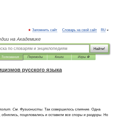
Запомнить сайт
Словарь на свой сайт
RU
едии на Академике
Найти!
Толкования
Переводы
Книги
Игры ⚽
ицизмов русского языка
полит
.
См
.
Фузионисты
.
Так
совершилось
слияние
.
Одна
,
обнялись
,
поцеловались
и
оставили
все
споры
и
раздоры
.
Но