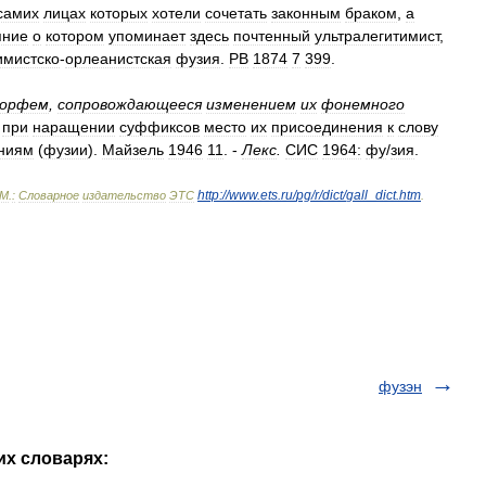
самих
лицах
которых
хотели
сочетать
законным
браком
,
а
яние
о
котором
упоминает
здесь
почтенный
ультралегитимист
,
имистско
-
орлеанистская
фузия
.
РВ
1874
7
399
.
орфем
,
сопровождающееся
изменением
их
фонемного
при
наращении
суффиксов
место
их
присоединения
к
слову
ниям
(
фузии
).
Майзель
1946
11
. -
Лекс
.
СИС
1964:
ф
у
/
зия
.
http:
//
www
.
ets
.
ru
/
pg
/
r
/
dict
/
gall
_
dict
.
htm
М
.
:
Словарное
издательство
ЭТС
.
фузэн
их словарях: