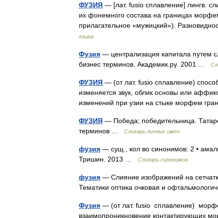
ФУЗИЯ
— [лат. fusio сплавление] лингв
их фонемного состава на границах морфем
прилагательное «мужицкий»). Разновидн
языка
Фузия
— централизация капитала путем с
бизнес терминов. Академик.ру. 2001 …
Сл
ФУЗИЯ
— (от лат. fusio сплавление) спос
изменяется звук, облик основы или аффикс
изменений при узии на стыке морфем гр
ФУЗИЯ
— Победа; победительница. Татарс
терминов …
Словарь личных имен
фузия
— сущ., кол во синонимов: 2 • амал
Тришин. 2013 …
Словарь синонимов
фузия
— Слияние изображений на сетчатка
Тематики оптика очковая и офтальмолог
Фузия
— (от лат. fusio сплавление) мор
взаимопроникновение контактирующих мо