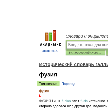
Словари и энциклоп
academic.ru
Исторический словарь галлицизмов русского языка
Исторический словарь галл
фузия
Толкование
Перевод
фузия
I
.
ФУЗИЯ
I
и
,
ж
.
fusion
<
лат
.
fusio
истечение
.
сторона
сделала
шаг
,
другая
два
,
подошли