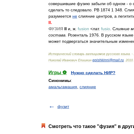
совершившие
фузию
забыли
об
одном
-
о
сделать
то
следовало
.
РВ
1874
1
348
.
Сли
разумеется
не
слияние
центров
,
а
легитит
II
.
ФУЗИЯ
II
и
,
ж
.
fusion
<
лат
.
fusio
.
С
лияние
м
состава
.
Розенталь
1976
.
В
русском
языке
может
подвергаться
значительным
измене
Исторический
словарь
галлицизмов
русского
языка
. -
epishkinni
@
mail
.
ru
Николай
Иванович
Епишкин
.
2010
.
Игры ⚽
Нужно сделать НИР?
Синонимы
:
амальгамация
,
слияние
фузит
Смотреть что такое "фузия" в друг