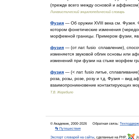
(прежде всего между основой и аффиксо
Лингвистический энциклопедический словарь
Фузия
— Об оружии XVIII века см. Фузея.
котором фонетические изменения (чередо
морфемной границы. Примером фузии, 
фузия
— (от лат. fusio сплавление), спос
изменяется звуковой облик основы или афф
изменений при фузии на стыке морфем
фузия
— (< лат. fusio литье, сплавливан
роза, розы, розе, розу и т.д. Фузия – ви
взаимопроникновение контактирующих 
Т.В. Жеребило
© Академик, 2000-2026
Обратная связь:
Техподдерж
👣 Путешествия
Экспорт словарей на сайты
, сделанные на PHP,
Jo