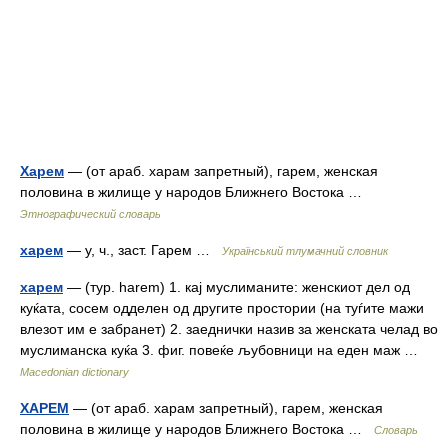
Харем
— (от араб. харам запретный), гарем, женская
половина в жилище у народов Ближнего Востока …
Этнографический словарь
харем
— у, ч., заст. Гарем …
Український тлумачний словник
харем
— (тур. harem) 1. кај муслиманите: женскиот дел од
куќата, сосем одделен од другите простории (на туѓите мажи
влезот им е забранет) 2. заеднички назив за женската челад во
муслиманска куќа 3. фиг. повеќе љубовници на еден маж …
Macedonian dictionary
ХАРЕМ
— (от араб. харам запретный), гарем, женская
половина в жилище у народов Ближнего Востока …
Словарь