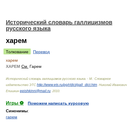
Исторический словарь галлицизмов
русского языка
харем
Толкование
Перевод
харем
ХАРЕМ
См.
Гарем
Исторический словарь галлицизмов русского языка. - М.: Словарное
http://www.ets.ru/pg/r/dict/gall_dict.htm
издательство ЭТС
.
Николай Иванович
epishkinni@mail.ru
Епишкин
.
2010
.
Игры ⚽
Поможем написать курсовую
Синонимы
:
гарем