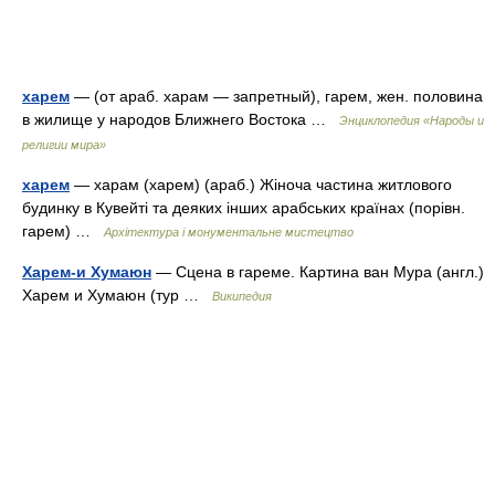
харем
— (от араб. харам — запретный), гарем, жен. половина
в жилище у народов Ближнего Востока …
Энциклопедия «Народы и
религии мира»
харем
— харам (харем) (араб.) Жіноча частина житлового
будинку в Кувейті та деяких інших арабських країнах (порівн.
гарем) …
Архітектура і монументальне мистецтво
Харем-и Хумаюн
— Сцена в гареме. Картина ван Мура (англ.)
Харем и Хумаюн (тур …
Википедия