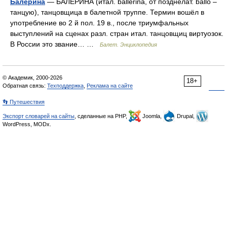
Балерина
— БАЛЕРИ́НА (итал. ballerina, от позднелат. ballo –
танцую), танцовщица в балетной труппе. Термин вошёл в
употребление во 2 й пол. 19 в., после триумфальных
выступлений на сценах разл. стран итал. танцовщиц виртуозок.
В России это звание… …
Балет. Энциклопедия
© Академик, 2000-2026
18+
Обратная связь:
Техподдержка
,
Реклама на сайте
👣 Путешествия
Экспорт словарей на сайты
, сделанные на PHP,
Joomla,
Drupal,
WordPress, MODx.