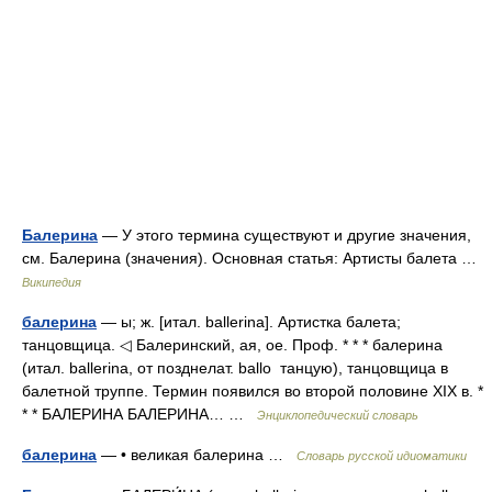
Балерина
— У этого термина существуют и другие значения,
см. Балерина (значения). Основная статья: Артисты балета …
Википедия
балерина
— ы; ж. [итал. ballerina]. Артистка балета;
танцовщица. ◁ Балеринский, ая, ое. Проф. * * * балерина
(итал. ballerina, от позднелат. ballo танцую), танцовщица в
балетной труппе. Термин появился во второй половине XIX в. *
* * БАЛЕРИНА БАЛЕРИНА… …
Энциклопедический словарь
балерина
— • великая балерина …
Словарь русской идиоматики