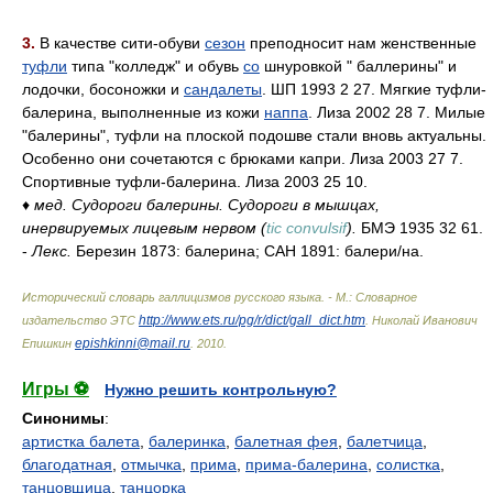
3.
В качестве сити-обуви
сезон
преподносит нам женственные
туфли
типа "колледж" и обувь
со
шнуровкой " баллерины" и
лодочки, босоножки и
сандалеты
. ШП 1993 2 27. Мягкие туфли-
балерина, выполненные из кожи
наппа
. Лиза 2002 28 7. Милые
"балерины", туфли на плоской подошве стали вновь актуальны.
Особенно они сочетаются с брюками капри. Лиза 2003 27 7.
Спортивные туфли-балерина. Лиза 2003 25 10.
♦
мед. Судороги балерины. Судороги в мышцах,
инервируемых лицевым нервом (
tic convulsif
).
БМЭ 1935 32 61.
-
Лекс.
Березин 1873: балерина; САН 1891: балер
и/
на.
Исторический словарь галлицизмов русского языка. - М.: Словарное
http://www.ets.ru/pg/r/dict/gall_dict.htm
издательство ЭТС
.
Николай Иванович
epishkinni@mail.ru
Епишкин
.
2010
.
Игры ⚽
Нужно решить контрольную?
Синонимы
:
артистка балета
,
балеринка
,
балетная фея
,
балетчица
,
благодатная
,
отмычка
,
прима
,
прима-балерина
,
солистка
,
танцовщица
,
танцорка