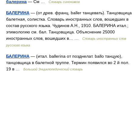
балерина
— См …
Словарь синонимов
БАЛЕРИНА
— (от древ. франц. baller танцевать). Танцовщица
балетная, солистка. Словарь иностранных слов, вошедших в
состав русского языка. Чудинов А.Н., 1910. БАЛЕРИНА итал.;
этимологию см. бал. Танцовщица. Объяснение 25000
иностранных слов, вошедших в… …
Словарь иностранных слов
русского языка
БАЛЕРИНА
— (итал. ballerina от позднелат. ballo танцую),
танцовщица в балетной труппе. Термин появился во 2 й пол.
19 в …
Большой Энциклопедический словарь