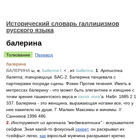
Исторический словарь галлицизмов
русского языка
балерина
Толкование
Перевод
балерина
БАЛЕРИНА
ы, ж.
ballerine f
. < , ит.
ballerina
.
1
.
Артистка
балета; танцовщица
. БАС-2. Балерина танцевала с
партнерами посреди сцены. Фокин Против течения. Иметь в
метрессах балерину - что может быть элегантнее и изящнее с
точки зрения ташкентского вкуса и
savoir vivre
'а. Набл. 1885 2 1
337. Балерина - это женщина, выражающая ногами все, что у
нее накипело на душе. Г. Малкин Максимы и минимы. //
Санников 1996 486.
2.
Инструмент из арсенала "медвежатника" - вскрывателя
сейфов
. Зная какой-то фокусный
секрет
, он раскрывал их
<сейфы> легко,
как
взрослый мужчина раскрывает крепко