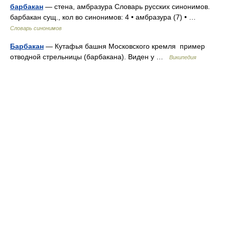
барбакан
— стена, амбразура Словарь русских синонимов.
барбакан сущ., кол во синонимов: 4 • амбразура (7) • …
Словарь синонимов
Барбакан
— Кутафья башня Московского кремля пример
отводной стрельницы (барбакана). Виден у …
Википедия