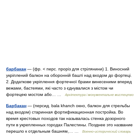
барбакан
— (фр. < перс. проріз для стрілянини) 1. Виносний
укріплений балкон на оборонній башті над входом до фортеці.
2. Додаткове укріплення фортечної брами винесеними вперед
вежами, бастеями, які часто з єднувалися з містом чи
фортецею мостом або… …
Архітектура і монументальне мистецтво
Барбакан
— (персид. bala khanch окно, балкон для стрельбы
над входом) старинная фортификационная постройка. Во
время крестовых походов так называлась стенка дозорного
пути в укрепленных городах Палестины. Позднее это название
перешло к отдельным башням,… …
Военно-исторический словарь