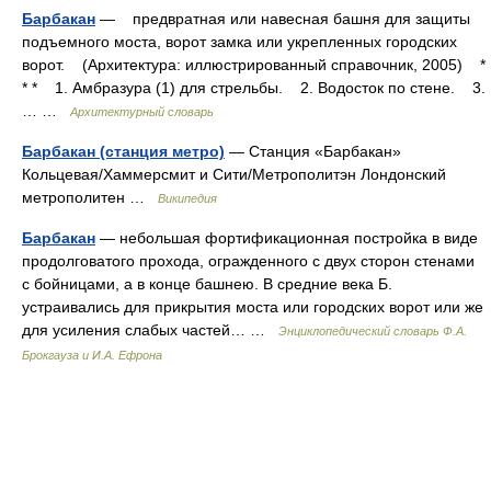
Барбакан
— предвратная или навесная башня для защиты
подъемного моста, ворот замка или укрепленных городских
ворот. (Архитектура: иллюстрированный справочник, 2005) *
* * 1. Амбразура (1) для стрельбы. 2. Водосток по стене. 3.
… …
Архитектурный словарь
Барбакан (станция метро)
— Станция «Барбакан»
Кольцевая/Хаммерсмит и Сити/Метрополитэн Лондонский
метрополитен …
Википедия
Барбакан
— небольшая фортификационная постройка в виде
продолговатого прохода, огражденного с двух сторон стенами
с бойницами, а в конце башнею. В средние века Б.
устраивались для прикрытия моста или городских ворот или же
для усиления слабых частей… …
Энциклопедический словарь Ф.А.
Брокгауза и И.А. Ефрона