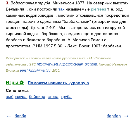
3.
Водосточная труба
. Михельсон 1877. На северных высотах
Бельвиля .. они построили
так
называемые
pierrées
т. е. род
каменных водопроводов .. местами открывавшися посредством
трещин, нарочно сделанных "барбаканами" (отверстиями для
стока воды). Дюканг 2 401. Мы .. заторопились вон из круглой
кирпичной кадки - барбакана, соединяющего достоинство
барбоса и бокастого барабана. А. Мелихов Роман с
простатитом. // НМ 1997 5 30. -
Лекс.
Брокг. 1907: барбакан.
Исторический словарь галлицизмов русского языка. - М.: Словарное
http://www.ets.ru/pg/r/dict/gall_dict.htm
издательство ЭТС
.
Николай Иванович
epishkinni@mail.ru
Епишкин
.
2010
.
Игры ⚽
Поможем написать курсовую
Синонимы
:
амбразура
,
бойница
,
стена
,
труба
барба
барбар