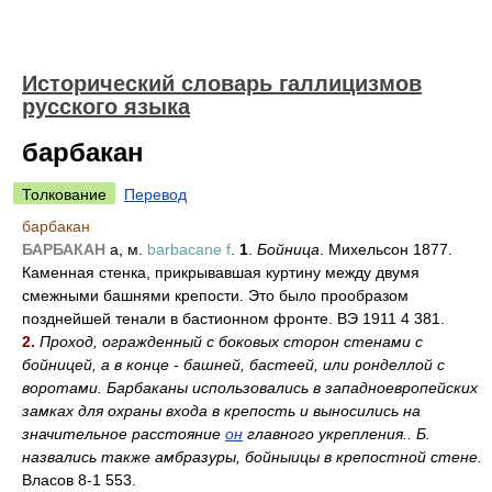
Исторический словарь галлицизмов
русского языка
барбакан
Толкование
Перевод
барбакан
БАРБАКАН
а, м.
barbacane f
.
1
.
Бойница
. Михельсон 1877.
Каменная стенка, прикрывавшая куртину между двумя
смежными башнями крепости. Это было прообразом
позднейшей тенали в бастионном фронте. ВЭ 1911 4 381.
2.
Проход, огражденный с боковых сторон стенами с
бойницей, а в конце - башней, бастеей, или ронделлой с
воротами. Барбаканы использовались в западноевропейских
замках для охраны входа в крепость и выносились на
значительное расстояние
он
главного укрепления.. Б.
назвались также амбразуры, бойныицы в крепостной стене.
Власов 8-1 553.