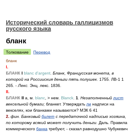
Исторический словарь галлицизмов
русского языка
бланк
Толкование
Перевод
бланк
I.
БЛАНК
I
blanc d'argent
.
Бланк, Францусская монета, в
которой на Россииския деньги пять полушек
. 1755. ЛВ-1 1
265. -
Лекс.
Энц. лекс. 1836.
II.
БЛАНК
II
а, м.
blanc
, > нем.
Blanck
.
1
.
Незаполненный
лист
вексельной бумаги;
бланкет. Утверждать
ли
надписи на
векселях, кои бланками называются? МЗК 6 41
2.
фин. Банковый
билет
с передаточной надписью хозяина,
по которому всякий может получить деньги
. Даль. Правила
коммерческого
банка
требуют, - сказал равнодушно Чубукевич