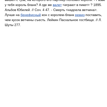
у тебя король бланк? А где же
валет
<играют в пикет> ? 1895.
Альбов Юбилей. // Соч. 4 47. - Смерть <надоела ветчина>.
Лучше на
бенефисный
кон с королем-бланк
ремиз
поставить,
чем кусок ветчины съесть. Лейкин Пасхальное гостбище. // Л.
Шуты 277.