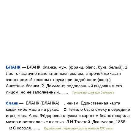
БЛАНК
— БЛАНК, бланка, муж. (франц. blanc, букв. белый). 1.
Лист с частично напечатанным текстом, в прочей же части
заполняемый текстом от руки при надобности (канц.).
Анкетные бланки. 2. Документ, подписанный выдавшим его
лицом, но не заполненный… …
Толковый словарь Ушакова
бланк
— БЛАНК (БЛАНКА) , неизм. Единственная карта
какой либо масти на руках. ◘ Немало было смеху в середине
игры, когда Анна Фёдоровна с тузом и королем бланк говорила
мизер и оставалась с шестью. Л.Н.Толстой. Два гусара, 1856.
◘ С короля… …
Карточная терминология и жаргон XIX века