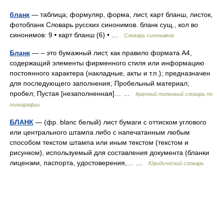
бланк
— таблица; формуляр, форма, лист, карт бланш, листок,
фотобланк Словарь русских синонимов. бланк сущ., кол во
синонимов: 9 • карт бланш (6) • …
Словарь синонимов
Бланк
— – это бумажный лист, как правило формата А4,
содержащий элементы фирменного стиля или информацию
постоянного характера (накладные, акты и т.п.); предназначен
для последующего заполнения; Пробельный материал;
пробел; Пустая [незаполненная]… …
Краткий толковый словарь по
полиграфии
БЛАНК
— (фр. blanc белый) лист бумаги с оттиском углового
или центрального штампа либо с напечатанным любым
способом текстом штампа или иным текстом (текстом и
рисунком), используемый для составления документа (бланки
лицензии, паспорта, удостоверения,… …
Юридический словарь