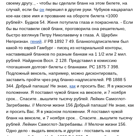
своему другу.., - чтобы вы сделали бланк на этом билете, на
случай, если бы
он
перешел в другие руки. Чубуков нацарапал
кое-как свое имя и прозвание на обороте билета <1000
рублей>. Будков 54. Женя потупила глаза и покраснела. - Если
бы вы поставили свой бланк, проговорила она решительно,
быстро взглянув Петру Николаевичу в глаза. А. Щербин
Непризнан.
гений
. // РВ 1892 7 49. Бланкоподписателем был
какой-то еврей Гамбург - писец из нотариальной конторы,
наставивший бланков по разным банкам на 1 1/2 или 2 мил.
рублей. Найденов Восп. 2 128. Представил в комиссию
<погашения долгов> билеты с бланками. РС 1875 7 398.
Подложный вексель, например, можно дисконтировать,
заставить пройти чрез ряд бланко-надписателей. РВ 1888 5
344. Добрый папаша! Не знаю,
как
и просить Вас. Я в ужасном
положении. Я поставил чужой бланк на векселе, и 7 ноября
срок... Спасите...вышлите тысячу рублей. Лейкин Самоглот-
Загребаевы. // Мелочи жизни 156 Добрый папаша! Не знаю, как
и просить Вас. Я в ужасном положении. Я поставил чужой
бланк на векселе, и 7 ноября срок... Спасите...вышлите тысячу
рублей. Лейкин Самоглот-Загребаевы. // Мелочи жизни 156.
Одно дело - выдать вексель и другое - поставить на нем