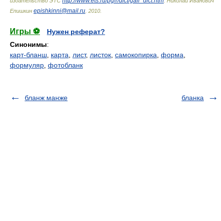
http://www.ets.ru/pg/r/dict/gall_dict.htm
издательство ЭТС
.
Николай Иванович
epishkinni@mail.ru
Епишкин
.
2010
.
Игры ⚽
Нужен реферат?
Синонимы
:
карт-бланш
,
карта
,
лист
,
листок
,
самокопирка
,
форма
,
формуляр
,
фотобланк
бланж манже
бланка