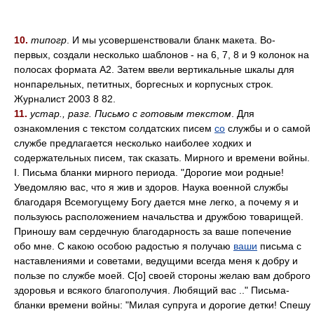
10.
типогр
. И мы усовершенствовали бланк макета. Во-
первых, создали несколько шаблонов - на 6, 7, 8 и 9 колонок на
полосах формата А2. Затем ввели вертикальные шкалы для
нонпарельных, петитных, боргесных и корпусных строк.
Журналист 2003 8 82.
11.
устар., разг. Письмо с готовым текстом
. Для
ознакомления с текстом солдатских писем
со
службы и о самой
службе предлагается несколько наиболее ходких и
содержательных писем, так сказать. Мирного и времени войны.
I. Письма бланки мирного периода. "Дорогие мои родные!
Уведомляю вас, что я жив и здоров. Наука военной службы
благодаря Всемогущему Богу дается мне легко, а почему я и
пользуюсь расположением начальства и дружбою товарищей.
Приношу вам сердечную благодарность за ваше попечение
обо мне. С какою особою радостью я получаю
ваши
письма с
наставлениями и советами, ведущими всегда меня к добру и
пользе по службе моей. С[о] своей стороны желаю вам доброго
здоровья и всякого благополучия. Любящий вас .." Письма-
бланки времени войны: "Милая супруга и дорогие детки! Спешу