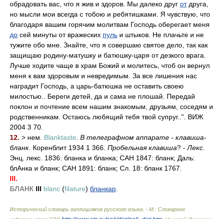
обрадовать вас, что я жив и здоров. Мы далеко друг
от
друга,
но мысли мои всегда с тобою и ребятишками. Я чувствую, что
благодаря вашим горячим молитвам Господь оберегает меня
до
сей минуты от вражеских
пуль
и штыков. Не плачьте и не
тужите обо мне. Знайте, что я совершаю святое дело, так как
защищаю родину-матушку и батюшку-царя от дезкого врага.
Лучше ходите чаще в храм Божий и молитесь, чтоб он вернул
меня к вам здоровым и невредимым. За все лишения нас
наградит Господь, а царь-батюшка не оставить своею
милостью.. Береги детей, да и сама не плошай. Передай
поклон и почтение всем нашим знакомым, друзьям, соседям и
родственникам. Остаюсь любящий тебя твой супруг..". ВИЖ
2004 3 70.
12.
> нем.
Blanktaste
.
В телеграфном аппарате - клавиша-
бланк
. Коренблит 1934 1 366.
Пробельная клавиша
? -
Лекс.
Энц. лекс. 1836: бланка и бланка; САН 1847: бланк; Даль:
блАнка и бланк; САН 1891: бланк; Сл. 18: бланк 1767.
III.
БЛАНК
III
blanc
(
filature
)
бланкар
.
Исторический словарь галлицизмов русского языка. - М.: Словарное