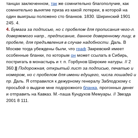
танцах заключенном,
так
же сомнительно благополучие, как
сомнительно вынятие приза из какой лотереи, в которой на
один выигрыш положено сто бланков. 1830. Ширинский 1901
245. 4.
4.
Бумага за подписью, но с пробелом для прописания чего-л.
доверяемого напр., предписание, данное доверенному лицу, в
пробеле, для предъявления в случае надобности
. Даль. В
Москве тогда убеждены были, что
граф
Закревский имеет
особенные бланки, по которым
он
может ссылать в Сибирь,
постригать в монастырь и т. п. Горбунов Широкие натуры. // 2
360.
||
Подорожная, открытый лист за подписью, печатью и
номером, но с пробелом для имени едущего, числа лошадей и
пр
. Даль. Я отправился к дежурному генералу Заблодскому с
просьбой о выдаче мне подорожного
бланка
, прогонных денег
и отправить на Кавказ. М.-паша Кундухов Мемуары. // Звезда
2001 8 111.