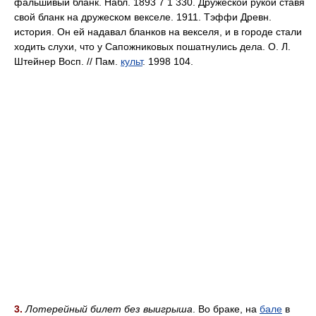
фальшивый бланк. Набл. 1893 7 1 330. Дружеской рукой ставя
свой бланк на дружеском векселе. 1911. Тэффи Древн.
история. Он ей надавал бланков на векселя, и в городе стали
ходить слухи, что у Сапожниковых пошатнулись дела. О. Л.
Штейнер Восп. // Пам.
культ
. 1998 104.
3.
Лотерейный билет без выигрыша
. Во браке, на
бале
в