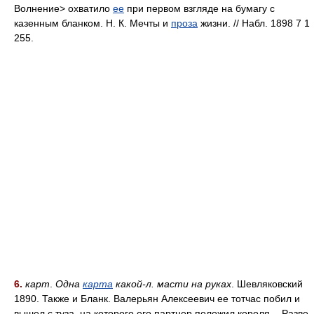
Волнение> охватило
ее
при первом взгляде на бумагу с
казенным бланком. Н. К. Мечты и
проза
жизни. // Набл. 1898 7 1
255.
6.
карт
.
Одна
карта
какой-л. масти на руках
. Шевляковский
1890. Также и Бланк. Валерьян Алексеевич ее тотчас побил и
вышел с туза, на которого его партнер положил короля. - Разве