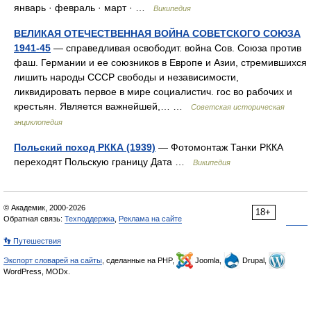
январь · февраль · март · …
Википедия
ВЕЛИКАЯ ОТЕЧЕСТВЕННАЯ ВОЙНА СОВЕТСКОГО СОЮЗА
1941-45
— справедливая освободит. война Сов. Союза против
фаш. Германии и ее союзников в Европе и Азии, стремившихся
лишить народы СССР свободы и независимости,
ликвидировать первое в мире социалистич. гос во рабочих и
крестьян. Является важнейшей,… …
Советская историческая
энциклопедия
Польский поход РККА (1939)
— Фотомонтаж Танки РККА
переходят Польскую границу Дата …
Википедия
© Академик, 2000-2026
18+
Обратная связь:
Техподдержка
,
Реклама на сайте
👣 Путешествия
Экспорт словарей на сайты
, сделанные на PHP,
Joomla,
Drupal,
WordPress, MODx.