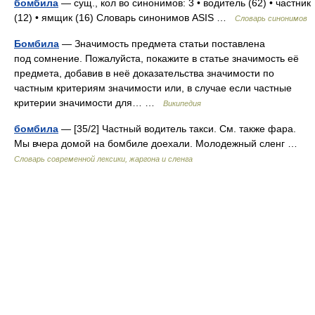
бомбила
— сущ., кол во синонимов: 3 • водитель (62) • частник
(12) • ямщик (16) Словарь синонимов ASIS …
Словарь синонимов
Бомбила
— Значимость предмета статьи поставлена
под сомнение. Пожалуйста, покажите в статье значимость её
предмета, добавив в неё доказательства значимости по
частным критериям значимости или, в случае если частные
критерии значимости для… …
Википедия
бомбила
— [35/2] Частный водитель такси. См. также фара.
Мы вчера домой на бомбиле доехали. Молодежный сленг …
Cловарь современной лексики, жаргона и сленга