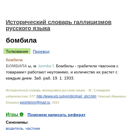
Исторический словарь галлицизмов
русского языка
бомбила
Толкование
Перевод
бомбила
БОМБИЛА
ы, м.
bombe f
. Бомбилы - грабители <вагонов с
товарами> работают неутомимо, и количество их растет с
каждым днем. Заб. раб. 19. 1. 1933.
Исторический словарь галлицизмов русского языка. - М.: Словарное
http://www.ets.ru/pg/r/dict/gall_dict.htm
издательство ЭТС
.
Николай Иванович
epishkinni@mail.ru
Епишкин
.
2010
.
Игры ⚽
Поможем написать реферат
Синонимы
:
водитель
,
частник