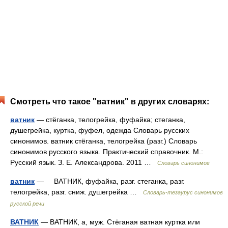
Смотреть что такое "ватник" в других словарях:
ватник
— стёганка, телогрейка, фуфайка; стеганка,
душегрейка, куртка, фуфел, одежда Словарь русских
синонимов. ватник стёганка, телогрейка (разг.) Словарь
синонимов русского языка. Практический справочник. М.:
Русский язык. З. Е. Александрова. 2011 …
Словарь синонимов
ватник
— ВАТНИК, фуфайка, разг. стеганка, разг.
телогрейка, разг. сниж. душегрейка …
Словарь-тезаурус синонимов
русской речи
ВАТНИК
— ВАТНИК, а, муж. Стёганая ватная куртка или