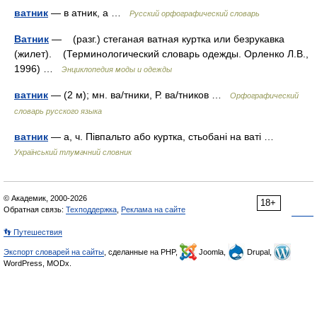
ватник
— в атник, а …
Русский орфографический словарь
Ватник
— (разг.) стеганая ватная куртка или безрукавка
(жилет). (Терминологический словарь одежды. Орленко Л.В.,
1996) …
Энциклопедия моды и одежды
ватник
— (2 м); мн. ва/тники, Р. ва/тников …
Орфографический
словарь русского языка
ватник
— а, ч. Півпальто або куртка, стьобані на ваті …
Український тлумачний словник
© Академик, 2000-2026
18+
Обратная связь:
Техподдержка
,
Реклама на сайте
👣 Путешествия
Экспорт словарей на сайты
, сделанные на PHP,
Joomla,
Drupal,
WordPress, MODx.