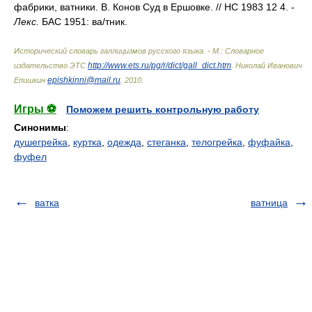
фабрики, ватники. В. Конов Суд в Ершовке. // НС 1983 12 4. -
Лекс.
БАС 1951: в
а/
тник.
Исторический словарь галлицизмов русского языка. - М.: Словарное
http://www.ets.ru/pg/r/dict/gall_dict.htm
издательство ЭТС
.
Николай Иванович
epishkinni@mail.ru
Епишкин
.
2010
.
Игры ⚽
Поможем решить контрольную работу
Синонимы
:
душегрейка
,
куртка
,
одежда
,
стеганка
,
телогрейка
,
фуфайка
,
фуфел
ватка
ватница