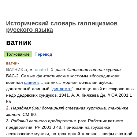
Исторический словарь галлицизмов
русского языка
ватник
Толкование
Перевод
ватник
ВАТНИК
а, м.
ouate f
.
1
.
разг. Стеганая ватная куртка
.
БАС-2. Самые фантастические костюмы <блокадников>:
военная
шинель
,.. ватник,.. модная облезлая шубка..
допотопный длинный "
дипломат
", вытащенный из сокровенных
недр дедовских сундуков. 1941. А. А. Княжева Дн. // ОА 2001 1
55.
2.
Нарядная (или домашняя) стеганая курточка, такой-же
жилет
. СМ-80.
3.
Рабочий ватного предприятия
. разг. Работник ватного
предприятия. РР 2003 3 48. Приехали на грузовике
лесхозовские мужики, на тракторной тележке - шефы с ватной